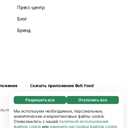
Пресс-центр
Блог
Бренд
иложение
Скачать приложение Bolt Food
Разрешить все
Отклонить все
Обязательные (65)
льность
Файлы cookies
Безопасность
Эти файлы необходимы для того, чтобы вы
Мы используем необходимые, персональные,
Узнать больше
могли перемещаться по сайту и
аналитические и маркетинговые файлы cookie.
Ознакомьтесь с нашей
политикой использования
использовать его основные функции,
Предпочтения (17)
файлов cookie
или
измените настройки файлов cookie
.
например, переход между страницами.