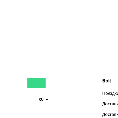
Bolt
Поездк
RU
Достав
Достав