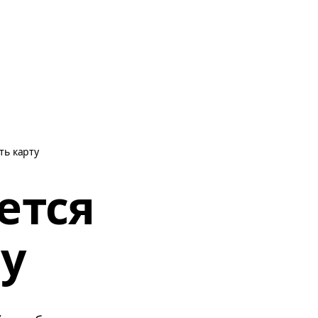
ть карту
ется
у