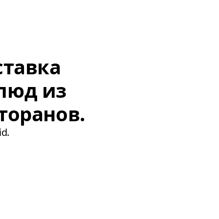
ставка
люд из
торанов.
d.