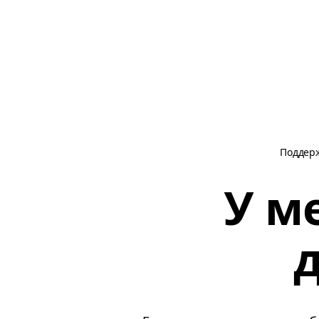
Поддер
У м