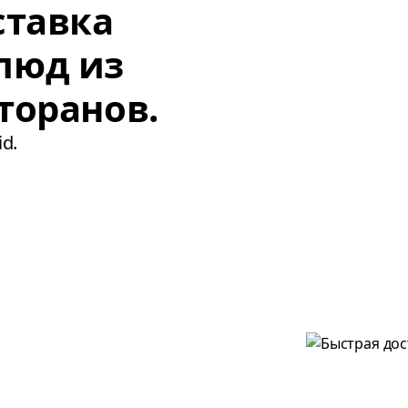
ставка
люд из
торанов.
d.