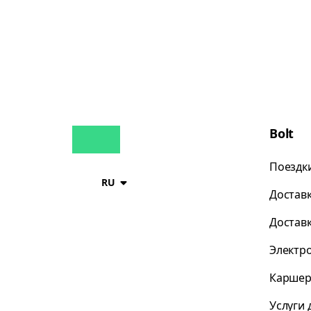
Bolt
Поездк
RU
Достав
Достав
Электр
Каршер
Услуги 