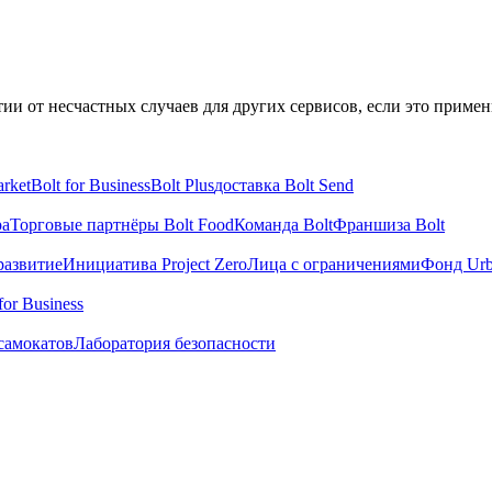
и от несчастных случаев для других сервисов, если это примен
arket
Bolt for Business
Bolt Plus
доставка Bolt Send
ра
Торговые партнёры Bolt Food
Команда Bolt
Франшиза Bolt
развитие
Инициатива Project Zero
Лица с ограничениями
Фонд Urb
for Business
самокатов
Лаборатория безопасности