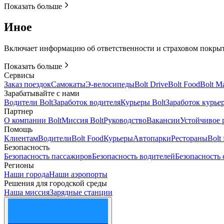
Показать больше
Иное
Включает информацию об ответственности и страховом покрыти
Показать больше
Сервисы
Заказ поездок
Самокаты
Э-велосипеды
Bolt Drive
Bolt Food
Bolt M
Зарабатывайте с нами
Водители Bolt
Заработок водителя
Курьеры Bolt
Заработок курье
Партнер
О компании Bolt
Миссия Bolt
Руководство
Вакансии
Устойчивое 
Помощь
Клиентам
Водители
Bolt Food
Курьеры
Автопарки
Рестораны
Bolt 
Безопасность
Безопасность пассажиров
Безопасность водителей
Безопасность 
Регионы
Наши города
Наши аэропорты
Решения для городской среды
Наша миссия
Зарядные станции