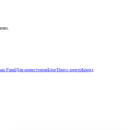
имо.
an Fund
Для инвесторов
Блог
Пресс-центр
Бренд