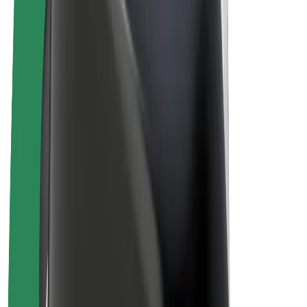
Электровелосипеды
Bolt Plus
Зарабатывайте с Bolt
Водители
Заработок водителя
Курьеры
Заработок курьера
Торговые партнёры Bolt Food
Автопарки
Франшизы
Компания
Вакансии