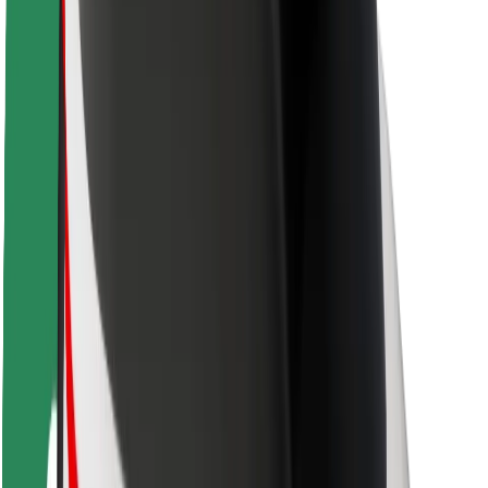
Безопасность пассажиров
Безопасность водителей
Безопасность самокатов
Лаборатория безопасности
Города
Регионы
Решения для городской среды
Аэропорты
Зарядные док-станции Bolt
Поддержка
Для клиентов
Для водителей