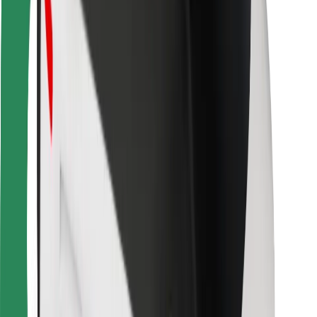
Для курьеров
Bolt Food
Для владельцев автопарков
Для ресторанов
Bolt for Business
Прочее
Поставщики
Пользовательское соглашение
Файлы cookies
Безопасность
Подача за считаные минуты!
Скачать приложение Bolt