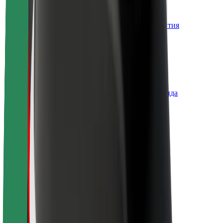
О компании Bolt
Наша концепция устойчивого развития
Инициатива Project Zero
Блог
Пресс-центр
Руководство по использованию бренда
Миссия
Для инвесторов
Руководство
Бренд
Медиа
Фонд Urban Fund
Безопасность