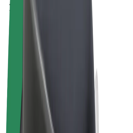
Пользовательское соглашение
Конфиденциальность
Файлы cookies
© 2026 Bolt Technology OÜ
Сервисы
Поездки
Электросамокаты
Bolt Market
Bolt Food
Bolt Drive
Bolt for Business