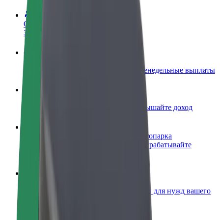
Стать водителем
Зарабатывайте на ваших условиях
Стать курьером
Доставляйте заказы и получайте еженедельные выплаты
Добавить ресторан или магазин
Привлекайте новых клиентов и повышайте доход
Зарегистрироваться как владелец автопарка
Подключите ваш автопарк к Bolt и зарабатывайте
больше
Bolt for Business
Сервисы Bolt в идеальной пропорции для нужд вашего
бизнеса