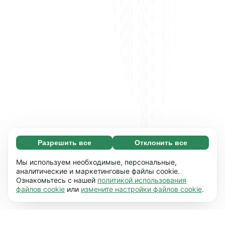
Разрешить все
Отклонить все
Обязательные (65)
Эти файлы необходимы для того, чтобы вы
Узнать больше
Мы используем необходимые, персональные,
могли перемещаться по сайту и
аналитические и маркетинговые файлы cookie.
Ознакомьтесь с нашей
политикой использования
использовать его основные функции,
Предпочтения (17)
файлов cookie
или
измените настройки файлов cookie
.
например, переход между страницами. Без
Благодаря работе файлов этого типа наш
Узнать больше
них сайт не будет правильно
сайт запоминает данные о том, как вы его
работать.
Подробнее
используете (персональные настройки),