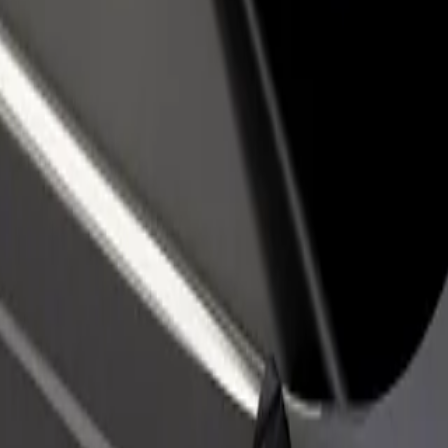
бавить ресторан или
Зарегистрироваться как владелец
Bo
газин
автопарка
С
ивлекайте новых клиентов
Подключите ваш автопарк к Bolt и
дл
повышайте доход
зарабатывайте больше
itná nemocnica Louisa Pasteura
mocnica Louisa Pasteura? Ознакомьтесь с нашими услугами и выбер
Скачать приложение