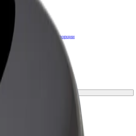
lt for Business
ервисы Bolt в идеальной пропорции
я нужд вашего бизнеса
ите идеальное решение для поездки.