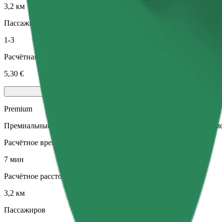
3,2 км
Пассажиров
1-3
Расчётная стоимость
5,30 €
Premium
Премиальные автомобили среднего размера с улучшенным ком
Расчётное время в пути
7 мин
Расчётное расстояние
3,2 км
Пассажиров