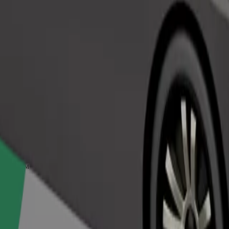
Заказать поездку
ивотным — переноска, а сиденья должны быть защищены пледом