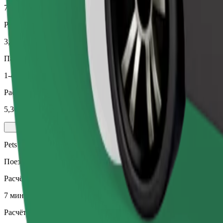
7 мин
Расчётное расстояние
3,2 км
Пассажиров
1-4
Расчётная стоимость
5,30 €
Pets
Поездки с питомцем. Собакам нужен намордник, маленьким ж
Расчётное время в пути
7 мин
Расчётное расстояние