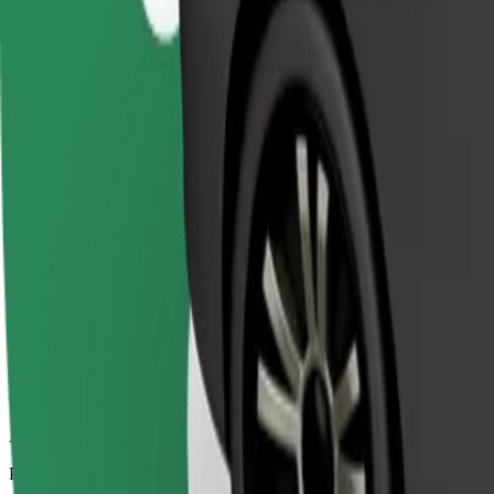
Надёжные поездки на автомобилях среднего размера.
Расчётное время в пути
7 мин
Расчётное расстояние
3,2 км
Пассажиров
1-4
Расчётная стоимость
4,20 €
Comfort
Автомобили с просторным салоном и большим багажником
Расчётное время в пути