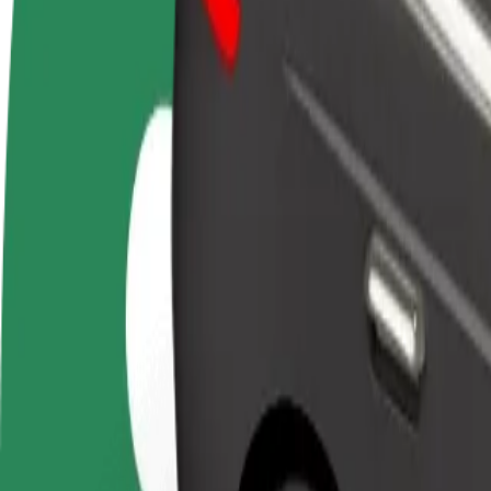
Частые вопросы
Стать водителем
Стать курьером
До
Зарабатывайте на
Доставляйте заказы и получайте
ма
ваших условиях
еженедельные выплаты
Пр
и 
Как добраться по маршруту Gloria Palac — Univerz
Думаете, как лучше добраться из Gloria Palac в Univerzitná ne
Из
Gloria Palac
В
Univerzitná nemocnica Louisa Pasteura
Удобство и комфорт — в несколько касаний!
Bolt