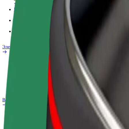
Рабочий профиль
Сервисы
Bolt Food для бизнеса
Электровелосипеды
Лаборатория безопасности
Сообщить о нарушении
Частые вопросы
Bolt Plus
Преимущества
Как подключиться