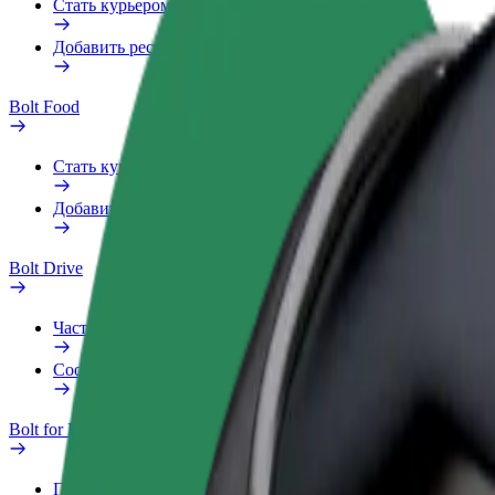
Стать курьером
Добавить ресторан или магазин
Bolt Food
Стать курьером
Добавить ресторан или магазин
Bolt Drive
Частые вопросы
Сообщить о нарушении
Bolt for Business
Преимущества