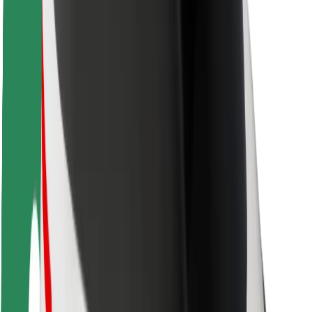
Для курьеров
Bolt Food
Для владельцев автопарков
Для ресторанов
Bolt for Business
Прочее
Поставщики
Пользовательское соглашение
Файлы cookies
Безопасность
Подача за считаные минуты!
Скачать приложение Bolt