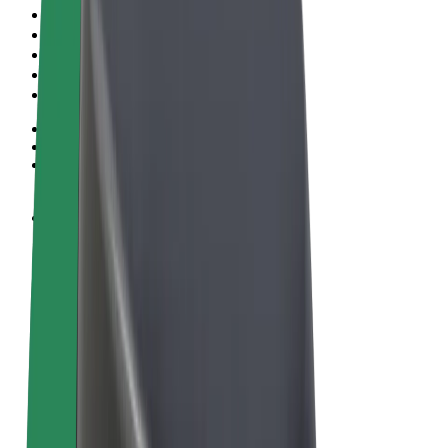
Пользовательское соглашение
Конфиденциальность
Файлы cookies
© 2026 Bolt Technology OÜ
Сервисы
Поездки
Электросамокаты
Bolt Market
Bolt Food
Bolt Drive
Bolt for Business