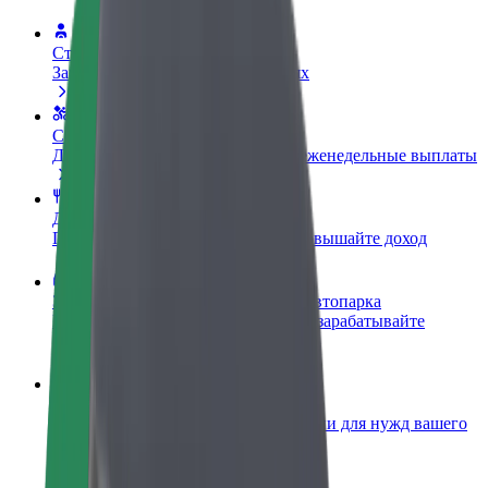
Стать водителем
Зарабатывайте на ваших условиях
Стать курьером
Доставляйте заказы и получайте еженедельные выплаты
Добавить ресторан или магазин
Привлекайте новых клиентов и повышайте доход
Зарегистрироваться как владелец автопарка
Подключите ваш автопарк к Bolt и зарабатывайте
больше
Bolt for Business
Сервисы Bolt в идеальной пропорции для нужд вашего
бизнеса