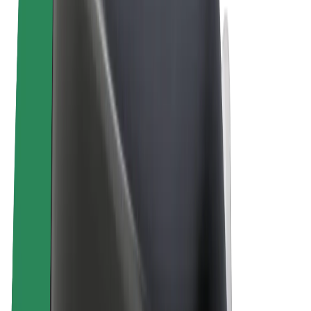
Электровелосипеды
Bolt Plus
Зарабатывайте с Bolt
Водители
Заработок водителя
Курьеры
Заработок курьера
Торговые партнёры Bolt Food
Автопарки
Франшизы
Компания
Вакансии