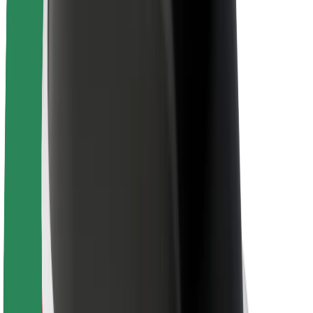
Безопасность пассажиров
Безопасность водителей
Безопасность самокатов
Лаборатория безопасности
Города
Регионы
Решения для городской среды
Аэропорты
Зарядные док-станции Bolt
Поддержка
Для клиентов
Для водителей