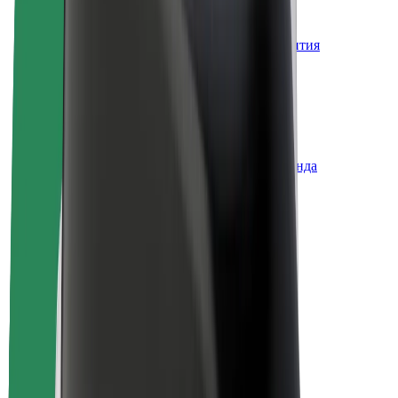
О компании Bolt
Наша концепция устойчивого развития
Инициатива Project Zero
Блог
Пресс-центр
Руководство по использованию бренда
Миссия
Для инвесторов
Руководство
Бренд
Медиа
Фонд Urban Fund
Безопасность