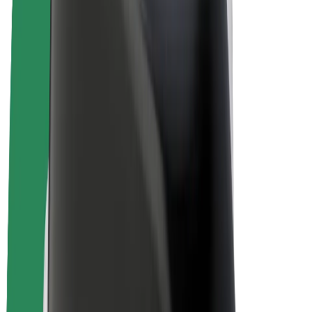
Электровелосипеды
Bolt Plus
Зарабатывайте с Bolt
Водители
Заработок водителя
Курьеры
Заработок курьера
Торговые партнёры Bolt Food
Автопарки
Франшизы
Компания
Вакансии