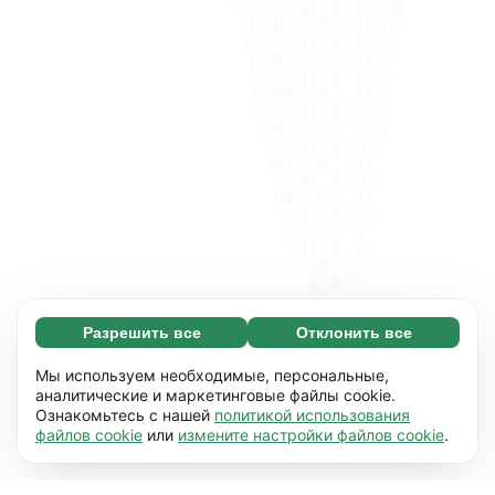
Разрешить все
Отклонить все
Обязательные (65)
Эти файлы необходимы для того, чтобы вы
Узнать больше
Мы используем необходимые, персональные,
могли перемещаться по сайту и
аналитические и маркетинговые файлы cookie.
Ознакомьтесь с нашей
политикой использования
использовать его основные функции,
Предпочтения (17)
файлов cookie
или
измените настройки файлов cookie
.
например, переход между страницами. Без
Благодаря работе файлов этого типа наш
Узнать больше
них сайт не будет правильно
сайт запоминает данные о том, как вы его
работать.
Подробнее