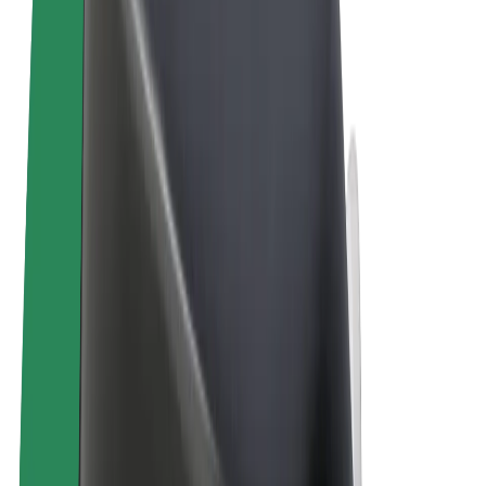
Пользовательское соглашение
Конфиденциальность
Файлы cookies
© 2026 Bolt Technology OÜ
Сервисы
Поездки
Электросамокаты
Bolt Market
Bolt Food
Bolt Drive
Bolt for Business