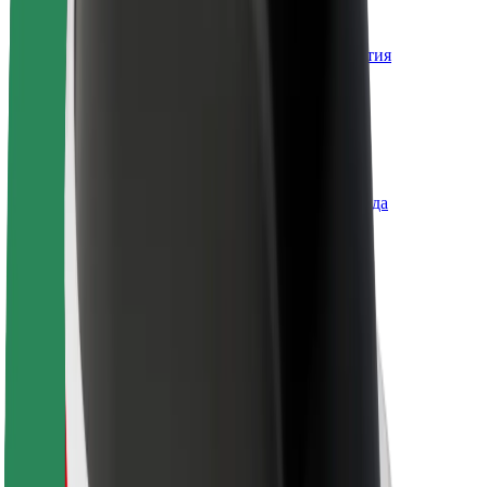
О компании Bolt
Наша концепция устойчивого развития
Инициатива Project Zero
Блог
Пресс-центр
Руководство по использованию бренда
Миссия
Для инвесторов
Руководство
Бренд
Медиа
Фонд Urban Fund
Безопасность