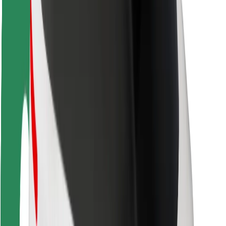
Безопасность пассажиров
Безопасность водителей
Безопасность самокатов
Лаборатория безопасности
Города
Регионы
Решения для городской среды
Аэропорты
Зарядные док-станции Bolt
Поддержка
Для клиентов
Для водителей