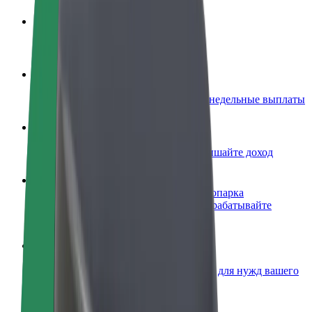
Стать водителем
Зарабатывайте на ваших условиях
Стать курьером
Доставляйте заказы и получайте еженедельные выплаты
Добавить ресторан или магазин
Привлекайте новых клиентов и повышайте доход
Зарегистрироваться как владелец автопарка
Подключите ваш автопарк к Bolt и зарабатывайте
больше
Bolt for Business
Сервисы Bolt в идеальной пропорции для нужд вашего
бизнеса