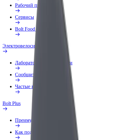
Рабочий профиль
Сервисы
Bolt Food для бизнеса
Электровелосипеды
Лаборатория безопасности
Сообщить о нарушении
Частые вопросы
Bolt Plus
Преимущества
Как подключиться