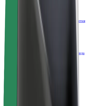
Вакансии
О компании Bolt
Наша концепция устойчивого развития
Инициатива Project Zero
Блог
Пресс-центр
Руководство по использованию бренда
Миссия
Для инвесторов
Руководство
Бренд
Медиа
Фонд Urban Fund