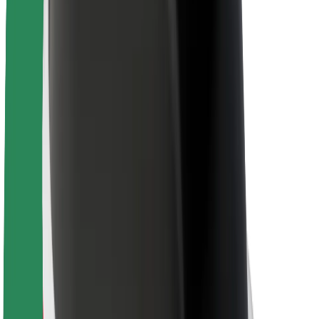
Для водителей
Для курьеров
Bolt Food
Для владельцев автопарков
Для ресторанов
Bolt for Business
Прочее
Поставщики
Пользовательское соглашение
Файлы cookies
Безопасность
Подача за считаные минуты!