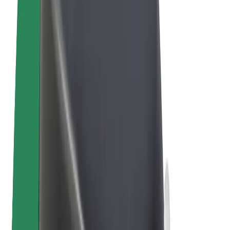
Bolt for Business
Электровелосипеды
Bolt Plus
Зарабатывайте с Bolt
Водители
Заработок водителя
Курьеры
Заработок курьера
Торговые партнёры Bolt Food
Автопарки
Франшизы
Компания