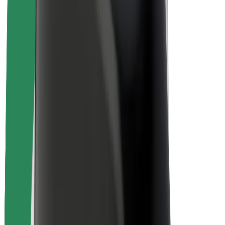
Безопасность
Безопасность пассажиров
Безопасность водителей
Безопасность самокатов
Лаборатория безопасности
Города
Регионы
Решения для городской среды
Аэропорты
Зарядные док-станции Bolt
Поддержка
Для клиентов