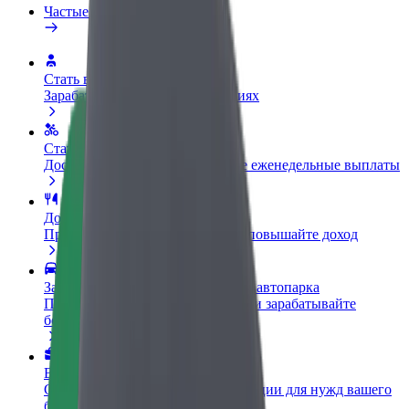
Частые вопросы
Стать водителем
Зарабатывайте на ваших условиях
Стать курьером
Доставляйте заказы и получайте еженедельные выплаты
Добавить ресторан или магазин
Привлекайте новых клиентов и повышайте доход
Зарегистрироваться как владелец автопарка
Подключите ваш автопарк к Bolt и зарабатывайте
больше
Bolt for Business
Сервисы Bolt в идеальной пропорции для нужд вашего
бизнеса