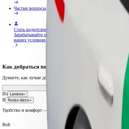
Частые вопросы
Стать водителем
Стать курьером
До
Зарабатывайте на
Доставляйте заказы и получайте
ма
ваших условиях
еженедельные выплаты
Пр
и 
Как добраться по маршруту Landora — Reņķa dār
Думаете, как лучше добраться из Landora в Reņķa dārzs? Ознак
Из
Landora
В
Reņķa dārzs
Удобство и комфорт — в несколько касаний!
Bolt