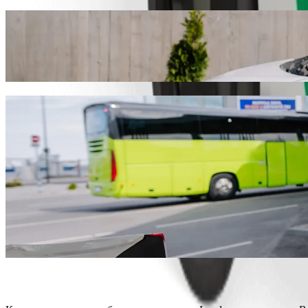
Из пункта «Landora» в пункт «Reņķa dār
Чтобы добраться до Reņķa dārzs по лучшей цене, советуем заказ
был повод, мы найдём для вас подходящий автомобиль.
Скачать приложение Bolt
Услуги Bolt для маршрута Landora — Re
Много багажа? Забронируйте автомобиль «Bolt XL» вместим
Нужно прибыть с шиком? Попробуйте автомобили премиум-к
Путешествуете с детьми? Закажите поездку с детским авток
Берёте с собой питомца? Попробуйте поездки с возможнос
Нужна дополнительная помощь? Категория включает автом
Хотите сэкономить? Выберите малогабаритный автомобиль «
Скачать приложение Bolt