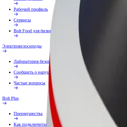
Рабочий профиль
Сервисы
Bolt Food для бизнеса
Электровелосипеды
Лаборатория безопасности
Сообщить о нарушении
Частые вопросы
Bolt Plus
Преимущества
Как подключиться