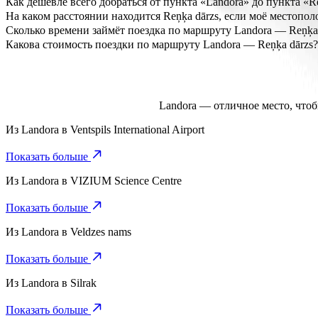
Как дешевле всего добраться от пункта «Landora» до пункта «R
Самый недорогой способ преодолеть дистанцию Landora — Reņķa
На каком расстоянии находится Reņķa dārzs, если моё местопо
Reņķa dārzs находится приблизительно в 2,1 км км от Landora.
Сколько времени займёт поездка по маршруту Landora — Reņķa 
Если вы воспользуетесь услугой Bolt, Landora всего в 5 мин от в
Какова стоимость поездки по маршруту Landora — Reņķa dārzs?
Стоимость услуги Bolt в направлении «Reņķa dārzs» составит 
Landora — отличное место, чтоб
Из
Landora
в
Ventspils International Airport
Показать больше
Из
Landora
в
VIZIUM Science Centre
Показать больше
Из
Landora
в
Veldzes nams
Показать больше
Из
Landora
в
Silrak
Показать больше