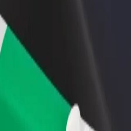
бавить ресторан или
Зарегистрироваться как владелец
Bo
газин
автопарка
С
ивлекайте новых клиентов
Подключите ваш автопарк к Bolt и
дл
повышайте доход
зарабатывайте больше
zs
омьтесь с нашими услугами и выберите идеальное решение для по
Скачать приложение