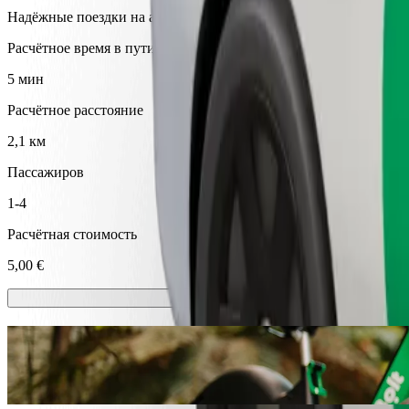
Надёжные поездки на автомобилях среднего размера.
Расчётное время в пути
5 мин
Расчётное расстояние
2,1 км
Пассажиров
1-4
Расчётная стоимость
5,00 €
Самокаты или электровелосипеды
Добирайтесь куда угодно в городе Вентспилс на самокате или 
Скачать приложение Bolt