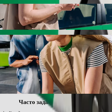
zs» легко добраться, заказав поездку с B
ать автомобиль с водителем Bolt. С Bolt эта поездка займёт око
ņķa dārzs
остью до 6 человек.
ласса от Bolt.
реслом типа «бустер».
тью провоза животных.
обили со специальным оборудованием для инвалидных кресел.
Bolt Basic» и платите меньше.
Часто задаваемые вопросы