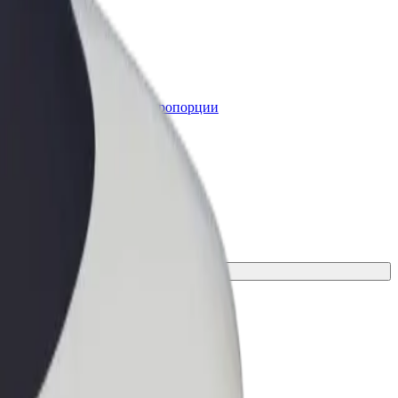
lt for Business
ервисы Bolt в идеальной пропорции
я нужд вашего бизнеса
ездки.