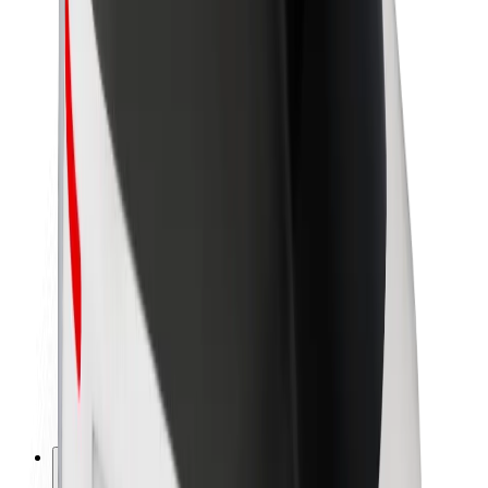
O spoločnosti Bolt
Udržateľnosť v spoločnosti Bolt
Projekt Zero
Blog
Novinky
Smernice pre značku
Naša vízia
Vzťahy s investormi
Vedenie spoločnosti
Značka
Médiá
Mestský fond
Bezpečnosť