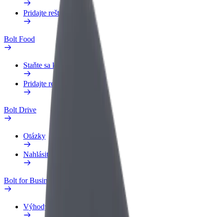
Pridajte reštauráciu
Bolt Food
Staňte sa kuriérom
Pridajte reštauráciu
Bolt Drive
Otázky
Nahlásiť vozidlo
Bolt for Business
Výhody