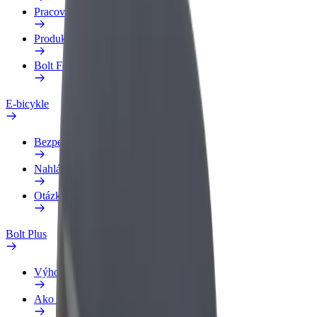
Pracovný profil
Produkty
Bolt Food pre Business
E-bicykle
Bezpečnostný lab
Nahlásiť problém
Otázky
Bolt Plus
Výhody
Ako sa pridať