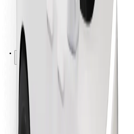
Pre kuriérov
Bolt Food
Pre flotilových partnerov
Pre reštaurácie
Bolt for Business
Iné
Partneri
Podmienky používania
Cookies
Bezpečnosť
Získajte odvoz do pár minút!
Stiahnuť aplikáciu Bolt