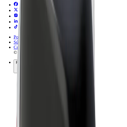
Podmienky používania
Súkromie
Cookies
© 2026 Bolt Technology OÜ
Produkty
Jazdy
Kolobežky
Bolt Market
Bolt Food
Bolt Drive
Bolt for Business