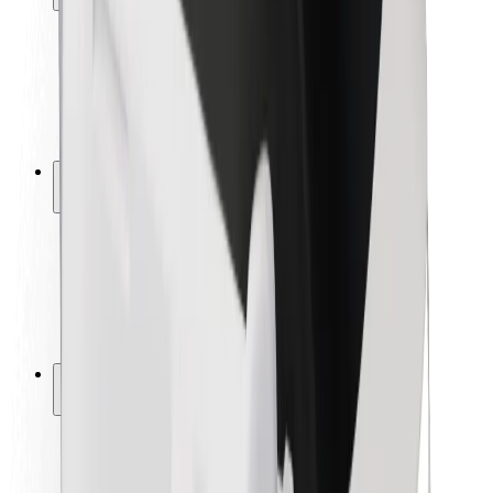
Bezpečnosť cestujúcich
Bezpečnosť vodičov
Bezpečnosť na kolobežkách
Bezpečnostný lab
Mestá
Lokality
Riešenia pre mestá
Letiská
Nabíjacie stanice Bolt
Podpora
Pre cestujúcich
Pre vodičov