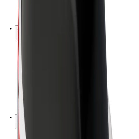
E-bicykle
Bolt Plus
Zarábajte s Boltom
Vodiči
Zárobky partnerských vodičov
Kuriéri
Zárobky partnerských kuriérov
Partneri Bolt Food
Flotily
Franšíza
Spoločnosť
Kariéra