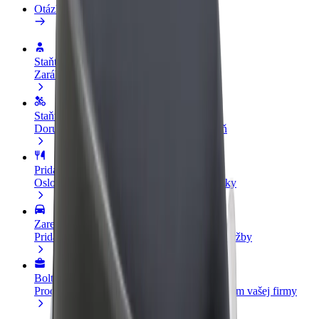
Otázky
Staňte sa vodičom
Zarábajte podľa vlastných pravidiel
Staňte sa kuriérom
Doručujte jedlo a zarábajte si každý týždeň
Pridajte reštauráciu
Oslovte viac zákazníkov a zvýšte svoje zisky
Zaregistrujte sa ako flotilový partner
Pridajte svoju flotilu k Boltu a zvýšte svoje tržby
Bolt for Business
Produkty a služby Bolt prispôsobené potrebám vašej firmy