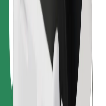
Pre kuriérov
Bolt Food
Pre flotilových partnerov
Pre reštaurácie
Bolt for Business
Iné
Partneri
Podmienky používania
Cookies
Bezpečnosť
Získajte odvoz do pár minút!
Stiahnuť aplikáciu Bolt