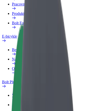
Pracovný profil
Produkty
Bolt Food pre Business
E-bicykle
Bezpečnostný lab
Nahlásiť problém
Otázky
Bolt Plus
Výhody
Ako sa pridať