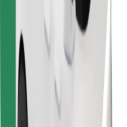
Objavte svoje obľúbené jedlo!
Stiahnite si aplikáciu Bolt Food