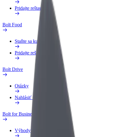
Pridajte reštauráciu
Bolt Food
Staňte sa kuriérom
Pridajte reštauráciu
Bolt Drive
Otázky
Nahlásiť vozidlo
Bolt for Business
Výhody