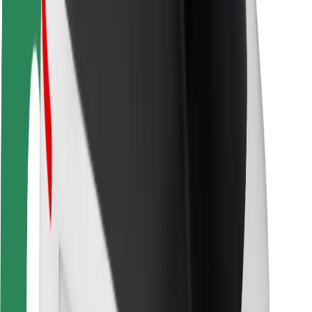
Bezpečnosť cestujúcich
Bezpečnosť vodičov
Bezpečnosť na kolobežkách
Bezpečnostný lab
Mestá
Lokality
Riešenia pre mestá
Letiská
Nabíjacie stanice Bolt
Podpora
Pre cestujúcich
Pre vodičov