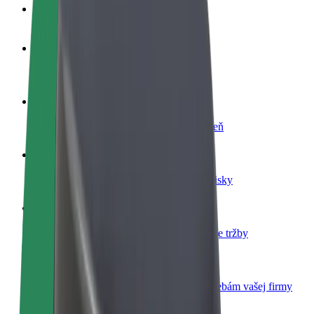
Otázky
Staňte sa vodičom
Zarábajte podľa vlastných pravidiel
Staňte sa kuriérom
Doručujte jedlo a zarábajte si každý týždeň
Pridajte reštauráciu
Oslovte viac zákazníkov a zvýšte svoje zisky
Zaregistrujte sa ako flotilový partner
Pridajte svoju flotilu k Boltu a zvýšte svoje tržby
Bolt for Business
Produkty a služby Bolt prispôsobené potrebám vašej firmy