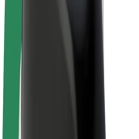
E-bicykle
Bolt Plus
Zarábajte s Boltom
Vodiči
Zárobky partnerských vodičov
Kuriéri
Zárobky partnerských kuriérov
Partneri Bolt Food
Flotily
Franšíza
Spoločnosť
Kariéra