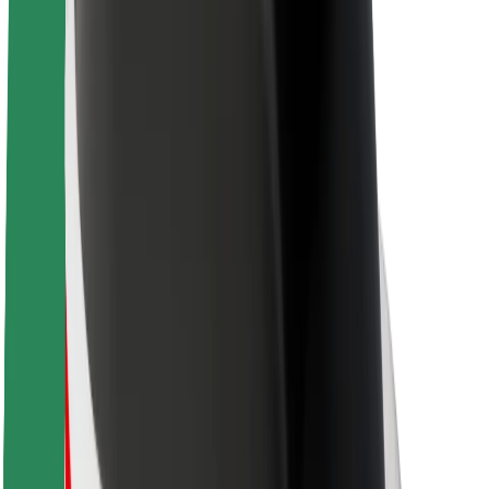
O spoločnosti Bolt
Udržateľnosť v spoločnosti Bolt
Projekt Zero
Blog
Novinky
Smernice pre značku
Naša vízia
Vzťahy s investormi
Vedenie spoločnosti
Značka
Médiá
Mestský fond
Bezpečnosť