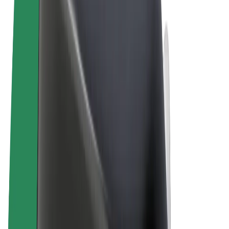
Podmienky používania
Súkromie
Cookies
© 2026 Bolt Technology OÜ
Produkty
Jazdy
Kolobežky
Bolt Market
Bolt Food
Bolt Drive
Bolt for Business