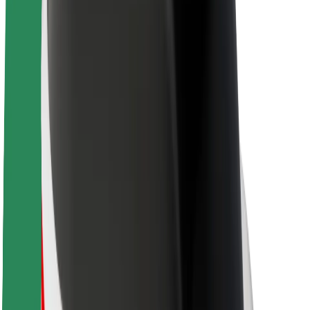
O spoločnosti Bolt
Udržateľnosť v spoločnosti Bolt
Projekt Zero
Blog
Novinky
Smernice pre značku
Naša vízia
Vzťahy s investormi
Vedenie spoločnosti
Značka
Médiá
Mestský fond
Bezpečnosť