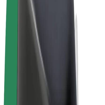
Podmienky používania
Súkromie
Cookies
© 2026 Bolt Technology OÜ
Produkty
Jazdy
Kolobežky
Bolt Market
Bolt Food
Bolt Drive
Bolt for Business