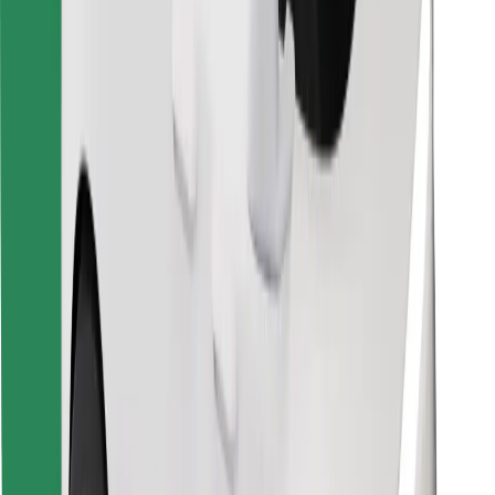
Objavte svoje obľúbené jedlo!
Stiahnite si aplikáciu Bolt Food