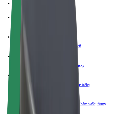
Otázky
Staňte sa vodičom
Zarábajte podľa vlastných pravidiel
Staňte sa kuriérom
Doručujte jedlo a zarábajte si každý týždeň
Pridajte reštauráciu
Oslovte viac zákazníkov a zvýšte svoje zisky
Zaregistrujte sa ako flotilový partner
Pridajte svoju flotilu k Boltu a zvýšte svoje tržby
Bolt for Business
Produkty a služby Bolt prispôsobené potrebám vašej firmy