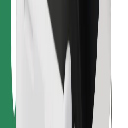
Pre kuriérov
Bolt Food
Pre flotilových partnerov
Pre reštaurácie
Bolt for Business
Iné
Partneri
Podmienky používania
Cookies
Bezpečnosť
Získajte odvoz do pár minút!
Stiahnuť aplikáciu Bolt