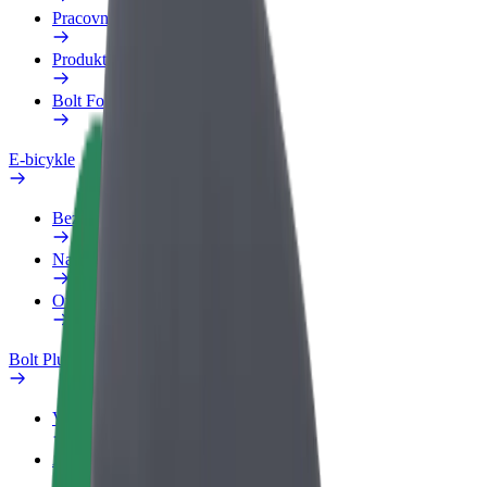
Pracovný profil
Produkty
Bolt Food pre Business
E-bicykle
Bezpečnostný lab
Nahlásiť problém
Otázky
Bolt Plus
Výhody
Ako sa pridať