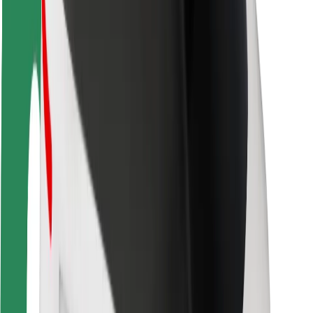
Bezpečnosť cestujúcich
Bezpečnosť vodičov
Bezpečnosť na kolobežkách
Bezpečnostný lab
Mestá
Lokality
Riešenia pre mestá
Letiská
Nabíjacie stanice Bolt
Podpora
Pre cestujúcich
Pre vodičov