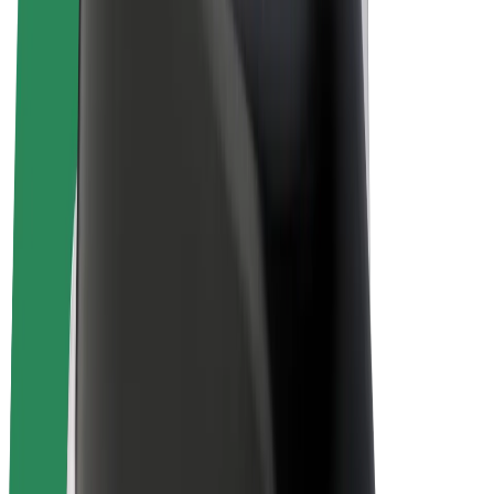
E-bicykle
Bolt Plus
Zarábajte s Boltom
Vodiči
Zárobky partnerských vodičov
Kuriéri
Zárobky partnerských kuriérov
Partneri Bolt Food
Flotily
Franšíza
Spoločnosť
Kariéra