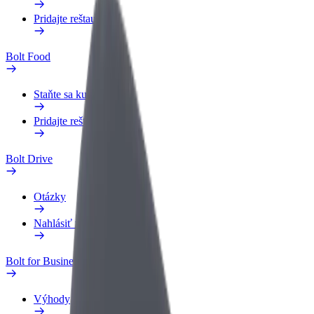
Pridajte reštauráciu
Bolt Food
Staňte sa kuriérom
Pridajte reštauráciu
Bolt Drive
Otázky
Nahlásiť vozidlo
Bolt for Business
Výhody