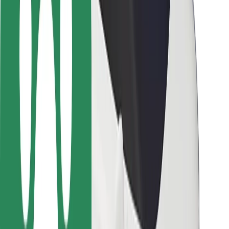
Bezpečnosť cestujúcich
Bezpečnosť vodičov
Bezpečnosť na kolobežkách
Bezpečnostný lab
Mestá
Lokality
Riešenia pre mestá
Letiská
Nabíjacie stanice Bolt
Podpora
Pre cestujúcich
Pre vodičov