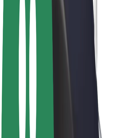
E-bicykle
Bolt Plus
Zarábajte s Boltom
Vodiči
Zárobky partnerských vodičov
Kuriéri
Zárobky partnerských kuriérov
Partneri Bolt Food
Flotily
Franšíza
Spoločnosť
Kariéra