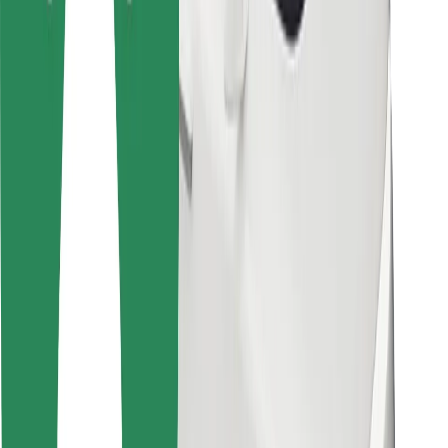
Pre kuriérov
Bolt Food
Pre flotilových partnerov
Pre reštaurácie
Bolt for Business
Iné
Partneri
Podmienky používania
Cookies
Bezpečnosť
Získajte odvoz do pár minút!
Stiahnuť aplikáciu Bolt