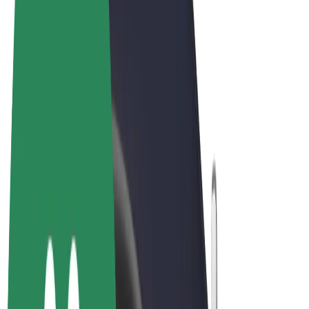
Podmienky používania
Súkromie
Cookies
© 2026 Bolt Technology OÜ
Produkty
Jazdy
Kolobežky
Bolt Market
Bolt Food
Bolt Drive
Bolt for Business