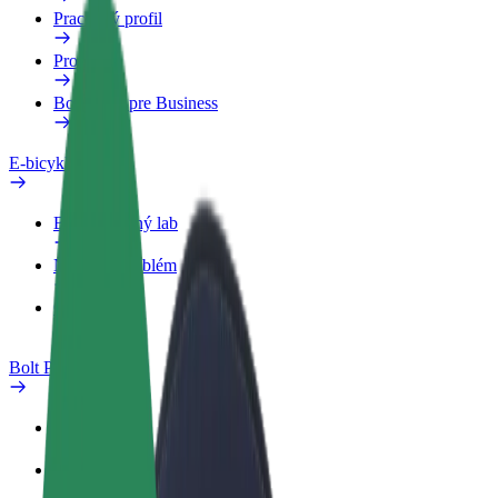
Pracovný profil
Produkty
Bolt Food pre Business
E-bicykle
Bezpečnostný lab
Nahlásiť problém
Otázky
Bolt Plus
Výhody
Ako sa pridať