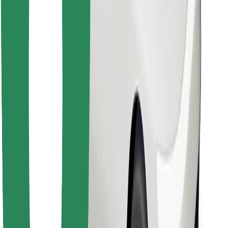
Objavte svoje obľúbené jedlo!
Stiahnite si aplikáciu Bolt Food