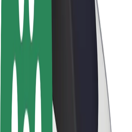
O spoločnosti Bolt
Udržateľnosť v spoločnosti Bolt
Projekt Zero
Blog
Novinky
Smernice pre značku
Naša vízia
Vzťahy s investormi
Vedenie spoločnosti
Značka
Médiá
Mestský fond
Bezpečnosť