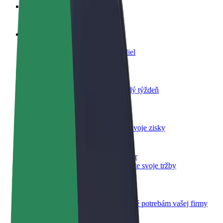
Otázky
Staňte sa vodičom
Zarábajte podľa vlastných pravidiel
Staňte sa kuriérom
Doručujte jedlo a zarábajte si každý týždeň
Pridajte reštauráciu
Oslovte viac zákazníkov a zvýšte svoje zisky
Zaregistrujte sa ako flotilový partner
Pridajte svoju flotilu k Boltu a zvýšte svoje tržby
Bolt for Business
Produkty a služby Bolt prispôsobené potrebám vašej firmy