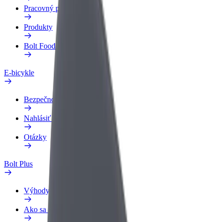
Pracovný profil
Produkty
Bolt Food pre Business
E-bicykle
Bezpečnostný lab
Nahlásiť problém
Otázky
Bolt Plus
Výhody
Ako sa pridať