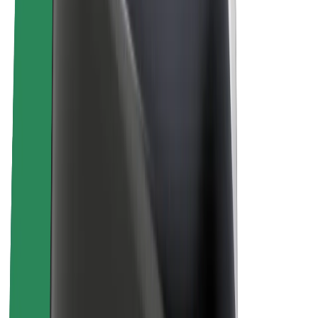
O spoločnosti Bolt
Udržateľnosť v spoločnosti Bolt
Projekt Zero
Blog
Novinky
Smernice pre značku
Naša vízia
Vzťahy s investormi
Vedenie spoločnosti
Značka
Médiá
Mestský fond
Bezpečnosť