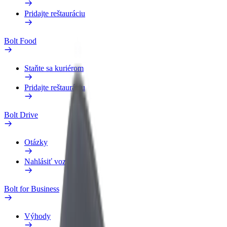
Pridajte reštauráciu
Bolt Food
Staňte sa kuriérom
Pridajte reštauráciu
Bolt Drive
Otázky
Nahlásiť vozidlo
Bolt for Business
Výhody