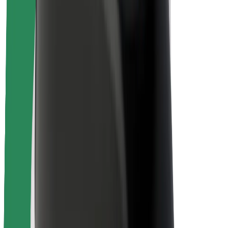
Bezpečnosť cestujúcich
Bezpečnosť vodičov
Bezpečnosť na kolobežkách
Bezpečnostný lab
Mestá
Lokality
Riešenia pre mestá
Letiská
Nabíjacie stanice Bolt
Podpora
Pre cestujúcich
Pre vodičov