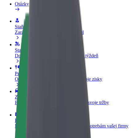
Otázky
Staňte sa vodičom
Zarábajte podľa vlastných pravidiel
Staňte sa kuriérom
Doručujte jedlo a zarábajte si každý týždeň
Pridajte reštauráciu
Oslovte viac zákazníkov a zvýšte svoje zisky
Zaregistrujte sa ako flotilový partner
Pridajte svoju flotilu k Boltu a zvýšte svoje tržby
Bolt for Business
Produkty a služby Bolt prispôsobené potrebám vašej firmy