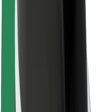
Pre kuriérov
Bolt Food
Pre flotilových partnerov
Pre reštaurácie
Bolt for Business
Iné
Partneri
Podmienky používania
Cookies
Bezpečnosť
Získajte odvoz do pár minút!
Stiahnuť aplikáciu Bolt