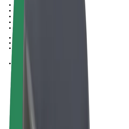
Podmienky používania
Súkromie
Cookies
© 2026 Bolt Technology OÜ
Produkty
Jazdy
Kolobežky
Bolt Market
Bolt Food
Bolt Drive
Bolt for Business