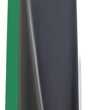
E-bicykle
Bolt Plus
Zarábajte s Boltom
Vodiči
Zárobky partnerských vodičov
Kuriéri
Zárobky partnerských kuriérov
Partneri Bolt Food
Flotily
Franšíza
Spoločnosť
Kariéra