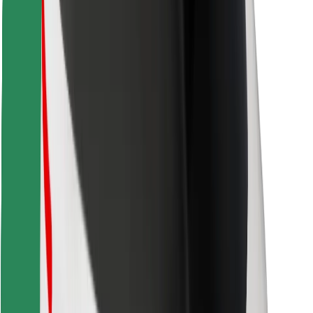
Objavte svoje obľúbené jedlo!
Stiahnite si aplikáciu Bolt Food