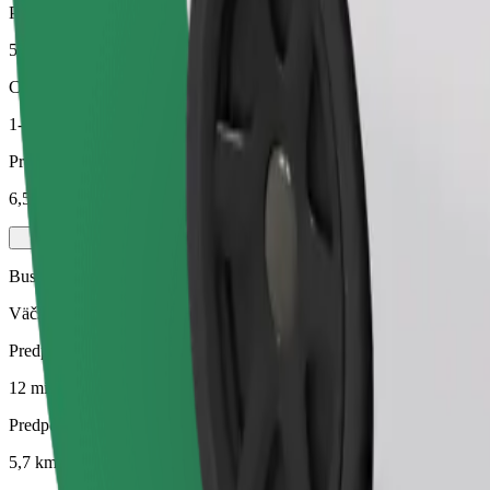
Predpokladaná vzdialenosť
5,7 km
Cestujúci
1-4
Predpokladaná cena
6,50 €
Business
Väčšie vozidlá s väčším priestorom na nohy a úložným priestorom
Predpokladaný čas jazdy
12 min
Predpokladaná vzdialenosť
5,7 km