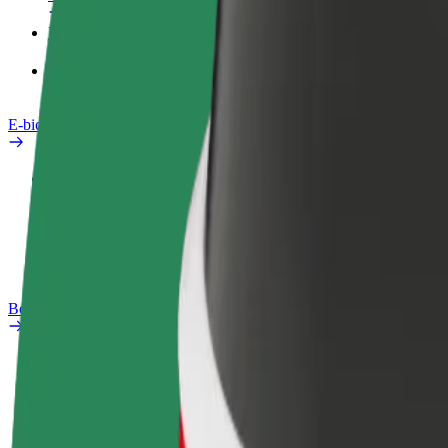
Produkty
Bolt Food pre Business
E-bicykle
Bezpečnostný lab
Nahlásiť problém
Otázky
Bolt Plus
Výhody
Ako sa pridať
Otázky