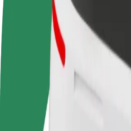
Staňte sa vodičom
Staňte sa kuriérom
Pri
Zarábajte podľa vlastných
Doručujte jedlo a zarábajte si
Osl
pravidiel
každý týždeň
svo
Ako sa dostať z Riga International Bus Station do 
Hľadáš najlepší spôsob, ako sa dostať z Riga International Bus Statio
Z
Riga International Bus Station
Do
Domina Shopping
Od pohodlia a komfortu vás delí len pár kliknutí!
Assist
Vodiči v tejto kategórii dokážu pomôcť seniorom a ľuďom so zdravot
špecializované vozidlá pre vozíčkarov).