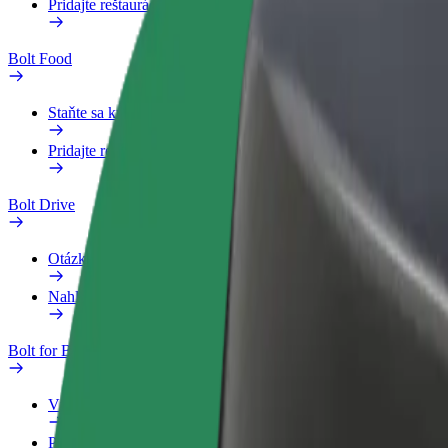
Pridajte reštauráciu
Bolt Food
Staňte sa kuriérom
Pridajte reštauráciu
Bolt Drive
Otázky
Nahlásiť vozidlo
Bolt for Business
Výhody
Pracovný profil