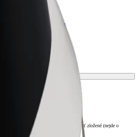
lt for Business
odukty a služby Bolt prispôsobené
trebám vašej firmy
voju jazdu.
d vyzdvihnutím. Invalidné vozíky musia byť zložené (nejde o