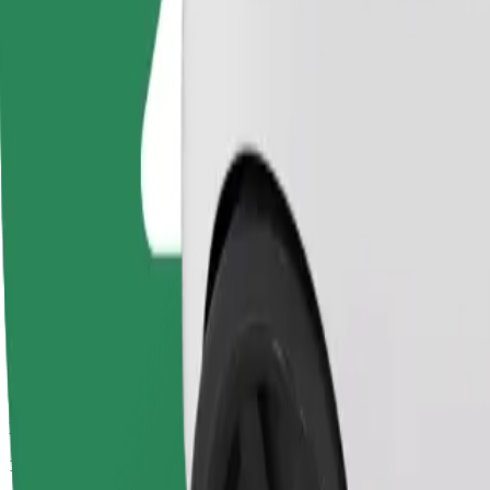
Predpokladaný čas jazdy
12 min
Predpokladaná vzdialenosť
5,7 km
Cestujúci
1-4
Predpokladaná cena
10,40 €
Bolt
Spoľahlivé jazdy v bežných stredne veľkých vozidlách.
Predpokladaný čas jazdy
12 min