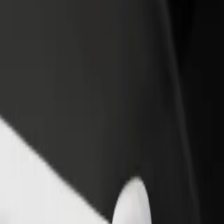
dajte reštauráciu
Zaregistrujte sa ako flotilový partner
Bo
ovte viac zákazníkov a zvýšte
Pridajte svoju flotilu k Boltu a zvýšte
Pr
je zisky
svoje tržby
po
Domina Shopping
n do Domina Shopping? Prezri si naše služby a nájdi si tú ideálnu pre s
Prevziať aplikáciu
ným postihnutím. Ak máš osobitné požiadavky, daj vodičovi vedieť pre