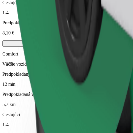
Cestujúci
1-4
Predpokladaná cena
8,10 €
Comfort
Väčšie vozidlá s väčším priestorom na nohy a úložným priestorom
Predpokladaný čas jazdy
12 min
Predpokladaná vzdialenosť
5,7 km
Cestujúci
1-4