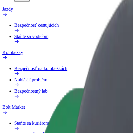
Jazdy
Bezpečnosť cestujúcich
Staňte sa vodičom
Kolobežky
Bezpečnosť na kolobežkách
Nahlásiť problém
Bezpečnostný lab
Bolt Market
Staňte sa kuriérom