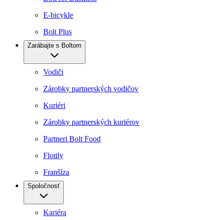
E-bicykle
Bolt Plus
Zarábajte s Boltom
Vodiči
Zárobky partnerských vodičov
Kuriéri
Zárobky partnerských kuriérov
Partneri Bolt Food
Flotily
Franšíza
Spoločnosť
Kariéra