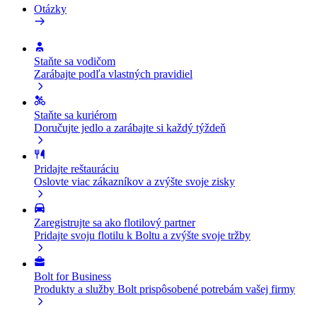
Otázky
Staňte sa vodičom
Zarábajte podľa vlastných pravidiel
Staňte sa kuriérom
Doručujte jedlo a zarábajte si každý týždeň
Pridajte reštauráciu
Oslovte viac zákazníkov a zvýšte svoje zisky
Zaregistrujte sa ako flotilový partner
Pridajte svoju flotilu k Boltu a zvýšte svoje tržby
Bolt for Business
Produkty a služby Bolt prispôsobené potrebám vašej firmy