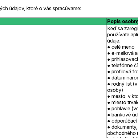
ých údajov, ktoré o vás spracúvame:
Popis osobn
Keď sa zaregis
používate apl
údaje:
celé meno
e-mailová a
prihlasovac
telefónne č
profilová f
dátum naro
rodný list 
osoby)
mesto, v kt
miesto trva
pohlavie (vo
bankové úd
odporúčací
dokumenty, 
obchodného r