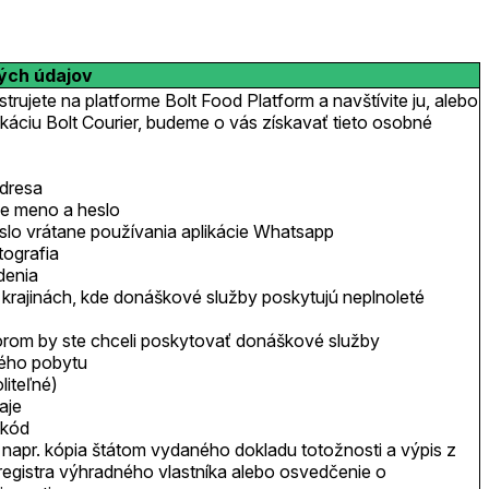
ých údajov
trujete na platforme Bolt Food Platform a navštívite ju, alebo
ikáciu Bolt Courier, budeme o vás získavať tieto osobné
dresa
ie meno a heslo
íslo vrátane používania aplikácie Whatsapp
otografia
denia
(v krajinách, kde donáškové služby poskytujú neplnoleté
orom by ste chceli poskytovať donáškové služby
lého pobytu
liteľné)
aje
 kód
napr. kópia štátom vydaného dokladu totožnosti a výpis z
egistra výhradného vlastníka alebo osvedčenie o