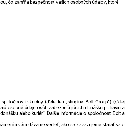
itou, čo zahŕňa bezpečnosť vašich osobných údajov, ktoré
poločnosti skupiny (ďalej len „skupina Bolt Group“) (ďalej
žívajú osobné údaje osôb zabezpečujúcich donášku potravín a
donášku alebo kuriér“. Ďalšie informácie o spoločnosti Bolt a
námením vám dávame vedieť, ako sa zaväzujeme starať sa o