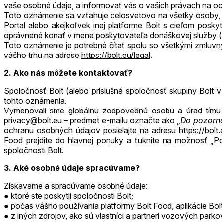
vaše osobné údaje, a informovať vás o vašich právach na oc
Toto oznámenie sa vzťahuje celosvetovo na všetky osoby, ktor
Portal alebo akejkoľvek inej platforme Bolt s cieľom pos
oprávnené konať v mene poskytovateľa donáškovej služby (n
Toto oznámenie je potrebné čítať spolu so všetkými zmluvn
vášho trhu na adrese
https://bolt.eu/legal
.
2. Ako nás môžete kontaktovať?
Spoločnosť Bolt (alebo príslušná spoločnosť skupiny Bolt 
tohto oznámenia.
Vymenovali sme globálnu zodpovednú osobu a úrad tímu 
privacy@bolt.eu
– predmet e-mailu označte ako „
Do pozorno
ochranu osobných údajov posielajte na adresu
https://bolt
Food prejdite do hlavnej ponuky a ťuknite na možnosť „P
spoločnosti Bolt.
3. Aké osobné údaje spracúvame?
Získavame a spracúvame osobné údaje:
ktoré ste poskytli spoločnosti Bolt;
počas vášho používania platformy Bolt Food, aplikácie Bolt 
z iných zdrojov, ako sú vlastníci a partneri vozových parko