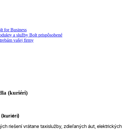
lt for Business
odukty a služby Bolt prispôsobené
trebám vašej firmy
la (kuriéri)
(kuriéri)
h riešení vrátane taxislužby, zdieľaných áut, elektrických