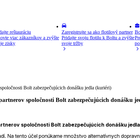
dajte reštauráciu
Zaregistrujte sa ako flotilový partner
Bo
ovte viac zákazníkov a zvýšte
Pridajte svoju flotilu k Boltu a zvýšte
Pr
je zisky
svoje tržby
po
poločnosti Bolt zabezpečujúcich donášku jedla (kuriéri)
rtnerov spoločnosti Bolt zabezpečujúcich donášku jed
tnerov spoločnosti Bolt zabezpečujúcich donášku jedla 
udí. Na tento účel ponúkame množstvo alternatívnych dopravnýc