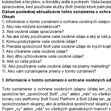
kolobežiek a bicyklov, a donášky jedla a potravín. Vaša be
spracúvame, keď používate služby Bolt (medzi ktoré patrí pla
Dátum poslednej aktualizácie tohto oznámenia o ochr
Obsah
1. Informácie o tomto oznámení o ochrane osobných údajov
2. Ako nás môžete kontaktovať?
3. Aké osobné údaje spracúvame?
4. Na aké účely používame vaše osobné údaje a aký je náš p
5. Komu poskytujeme vaše osobné údaje?
6. Prenáša spoločnosť Bolt vaše osobné údaje do iných krají
7. Ako chránime vaše osobné údaje?
8. Ako dlho uchovávame vaše osobné údaje?
9. Aké sú vaše práva?
10. Ako používame vaše osobné údaje na priamy marketing?
11. Ako vám oznamujeme zmeny v tomto oznámení?
1. Informácie o tomto oznámení o ochrane osobných ú
Toto oznámenie o ochrane osobných údajov (ďalej len „ozná
spoločne len „spoločnosť Bolt“, „my“ alebo „nás“ vo všetký
tovaru cez platformy Bolt Food Platform a Bolt (ďalej len „a
spoločnostiach skupiny, ako je príslušná spoločnosť skupiny 
Pojem „vy“ alebo „váš“ vo všetkých gramatických tvaroch