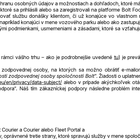
hranu osobných údajov a možnostiach a dohľadoch, ktoré máte
é sa prihlásili alebo sa zaregistrovali na platforme Bolt Foo
kytovať službu donášky klientom, či už konajúce vo vlastnom
apríklad konajúci v mene vozového parku alebo ako zastupuj
ými podmienkami, usmerneniami a zásadami, ktoré sa vzťahujú 
v rámci vášho trhu – ako je podrobnejšie uvedené
tu
) je pre
zodpovednej osoby, na ktorých sa možno obrátiť e-mail
sti zodpovednej osoby spoločnosti Bolt
“. Žiadosti o uplatn
.eu/en/privacy/data-subject/
alebo v prípade akýchkoľvek otáz
odpora“. Náš tím zákazníckej podpory následne problém in
Courier a Courier alebo Fleet Portal a
v, oprávnené tretie strany, ktoré spravujú služby v mene spolo