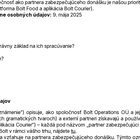
zpečnosť ako partnera zabezpečujúceho donášku je našou prior
tforma Bolt Food a aplikácia Bolt Courier).
ane osobných údajov:
9. mája 2025
rávny základ na ich spracúvanie?
n?
dajov
menie“) opisuje, ako spoločnosť Bolt Operations OÜ a jej s
ch gramatických tvaroch) a externí partneri získavajú a pou
plikácia Courier“) – každá pod názvom „partner zabezpečujúci 
Bolt v rámci vášho trhu, nájdete
tu
.
 sa vzťahuje na partnera zabezpečujúceho donášku. Týmto oz