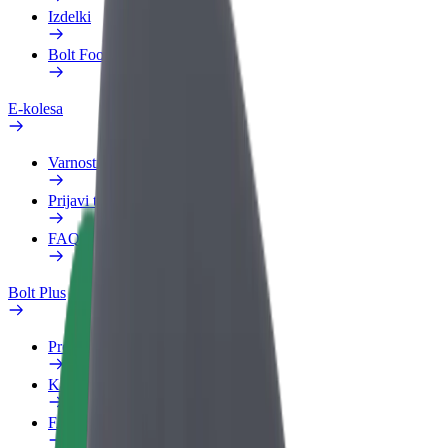
Izdelki
Bolt Food za podjetja
E-kolesa
Varnostni kotiček
Prijavi težavo
FAQ
Bolt Plus
Prednosti
Kako se pridružiti
FAQ