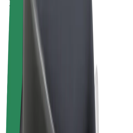
Pogoji poslovanja
Zasebnost
Piškotki
© 2026 Bolt Technology OÜ
Izdelki
Vožnje
Skiroji
Bolt Market
Bolt Hrana
Bolt Drive
Bolt za podjetja
E-kolesa