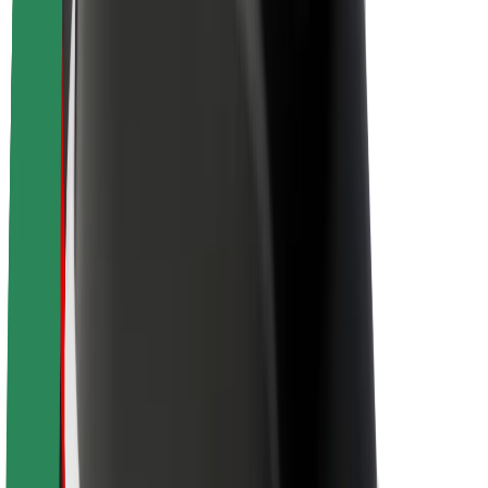
Trajnost pri Boltu
Projekt Zero
Blog
Novinarsko središče
Smernice blagovne znamke
Poslanstvo
Odnosi z vlagatelji
Vodstvo
Blagovna znamka
Mediji
Urban Fund
Varnost
Varnost potnikov