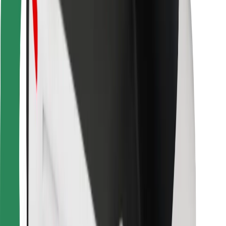
Bolt Food
Za lastnike voznih parkov
Za restavracije
Bolt za podjetja
Drugo
Dobavitelji
Pogoji poslovanja
Piškotki
Varnost
Do vožnje v nekaj minutah!
Prenesi aplikacijo Bolt
Najdi svojo najljubšo hrano!