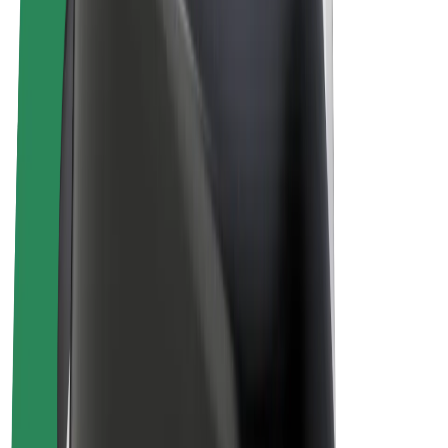
Bolt Plus
Zasluži z Bolt
Vozniki
Zaslužki za voznike
Dostavljavci
Zaslužki za dostavljavce
Ponudniki Bolt Food
Vozni parki
Franšize
Podjetje
Zaposlitve
O Boltu