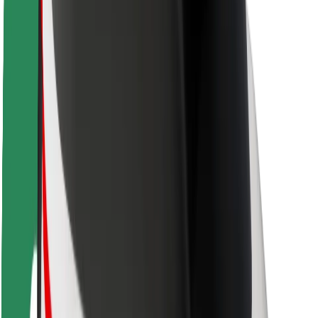
Varnost voznikov
Varnost skirojev
Varnostni kotiček
Mesta
Lokacije
Rešitve za mesto
Letališča
Bolt polnilne postaje
Pomoč
Za potnike
Za voznike
Za dostavljavce