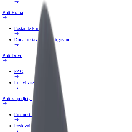
Bolt Hrana
Postanite kurir
Dodaj restavracijo ali trgovino
Bolt Drive
FAQ
Prijavi vozilo
Bolt za podjetja
Prednosti
Poslovni profil