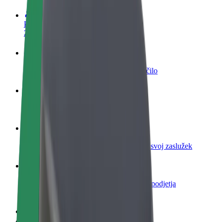
Postani voznik
Zasluži denar pod svojimi pogoji
Postanite kurir
Dostavljaj hrano in prejmi tedensko plačilo
Dodaj restavracijo ali trgovino
Dosezi več strank in zvišaj zaslužek
Prijavi se kot lastnik voznega parka
Dodaj svoj vozni park v Bolt in povečaj svoj zaslužek
Bolt za podjetja
Boltovi izdelki in storitve za rast tvojega podjetja