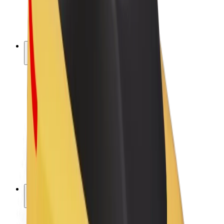
E-kolesa
Bolt Plus
Zasluži z Bolt
Vozniki
Zaslužki za voznike
Dostavljavci
Zaslužki za dostavljavce
Ponudniki Bolt Food
Vozni parki
Franšize
Podjetje
Zaposlitve