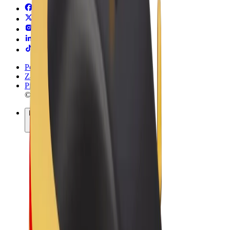
Pogoji poslovanja
Zasebnost
Piškotki
© 2026 Bolt Technology OÜ
Izdelki
Vožnje
Skiroji
Bolt Market
Bolt Hrana
Bolt Drive
Bolt za podjetja