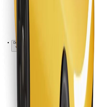
Za dostavljavce
Bolt Food
Za lastnike voznih parkov
Za restavracije
Bolt za podjetja
Drugo
Dobavitelji
Pogoji poslovanja
Piškotki
Varnost
Do vožnje v nekaj minutah!
Prenesi aplikacijo Bolt