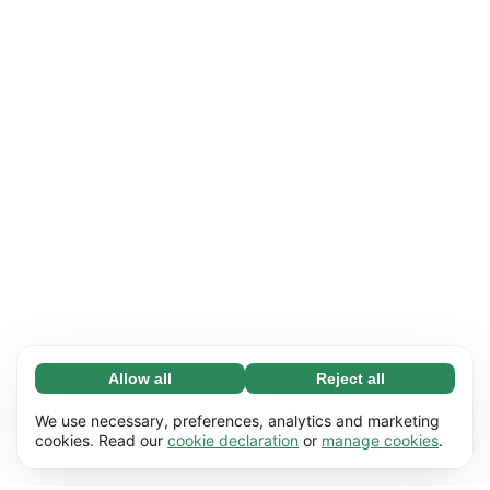
Allow all
Reject all
Necessary (65)
Necessary cookies help make our website
Learn more
We use necessary, preferences, analytics and marketing
usable by enabling basic functions, e.g. page
cookies. Read our
cookie declaration
or
manage cookies
.
navigation. The website cannot function
Preferences (17)
properly without these cookies.