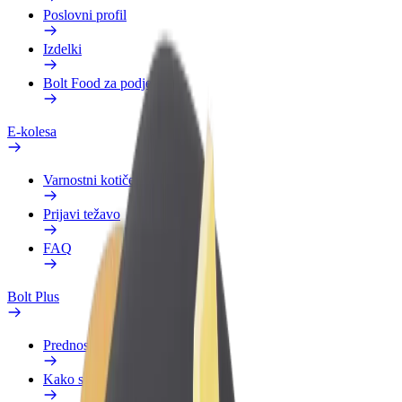
Poslovni profil
Izdelki
Bolt Food za podjetja
E-kolesa
Varnostni kotiček
Prijavi težavo
FAQ
Bolt Plus
Prednosti
Kako se pridružiti