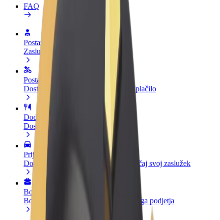
FAQ
Postani voznik
Zasluži denar pod svojimi pogoji
Postanite kurir
Dostavljaj hrano in prejmi tedensko plačilo
Dodaj restavracijo ali trgovino
Dosezi več strank in zvišaj zaslužek
Prijavi se kot lastnik voznega parka
Dodaj svoj vozni park v Bolt in povečaj svoj zaslužek
Bolt za podjetja
Boltovi izdelki in storitve za rast tvojega podjetja