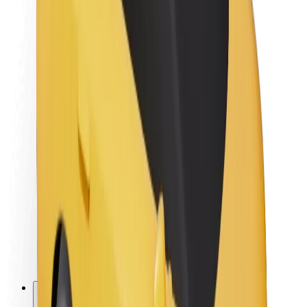
O Boltu
Trajnost pri Boltu
Projekt Zero
Blog
Novinarsko središče
Smernice blagovne znamke
Poslanstvo
Odnosi z vlagatelji
Vodstvo
Blagovna znamka
Mediji
Urban Fund
Varnost