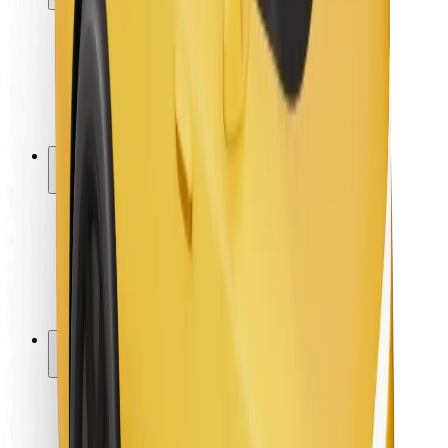
Varnost potnikov
Varnost voznikov
Varnost skirojev
Varnostni kotiček
Mesta
Lokacije
Rešitve za mesto
Letališča
Bolt polnilne postaje
Pomoč
Za potnike
Za voznike