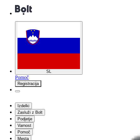
SL
Pomoč
Registracija
Izdelki
Zasluži z Bolt
Podjetje
Varnost
Pomoč
Mesta