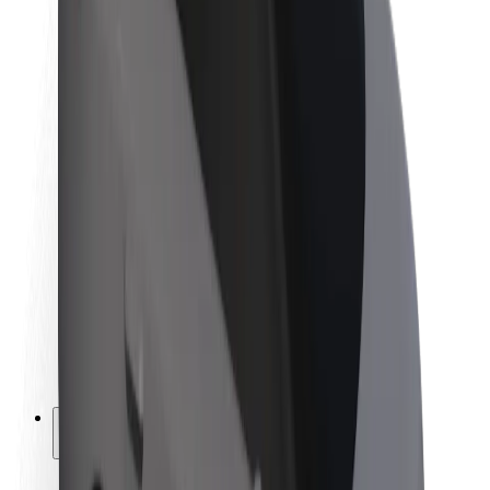
Trajnost pri Boltu
Projekt Zero
Blog
Novinarsko središče
Smernice blagovne znamke
Poslanstvo
Odnosi z vlagatelji
Vodstvo
Blagovna znamka
Mediji
Urban Fund
Varnost
Varnost potnikov