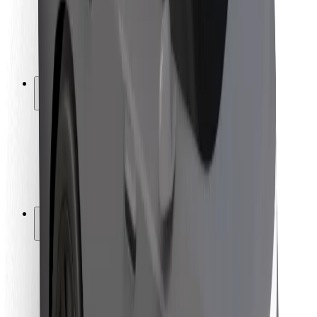
Varnost voznikov
Varnost skirojev
Varnostni kotiček
Mesta
Lokacije
Rešitve za mesto
Letališča
Bolt polnilne postaje
Pomoč
Za potnike
Za voznike
Za dostavljavce