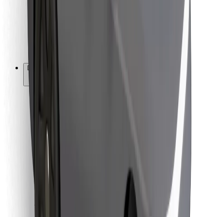
Bolt Food
Za lastnike voznih parkov
Za restavracije
Bolt za podjetja
Drugo
Dobavitelji
Pogoji poslovanja
Piškotki
Varnost
Do vožnje v nekaj minutah!
Prenesi aplikacijo Bolt
Najdi svojo najljubšo hrano!