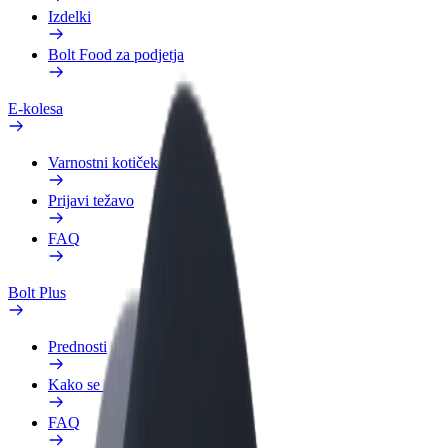
Izdelki
Bolt Food za podjetja
E-kolesa
Varnostni kotiček
Prijavi težavo
FAQ
Bolt Plus
Prednosti
Kako se pridružiti
FAQ