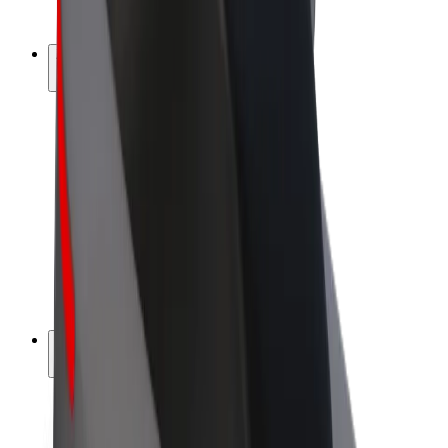
Bolt Plus
Zasluži z Bolt
Vozniki
Zaslužki za voznike
Dostavljavci
Zaslužki za dostavljavce
Ponudniki Bolt Food
Vozni parki
Franšize
Podjetje
Zaposlitve
O Boltu