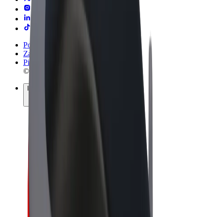
Pogoji poslovanja
Zasebnost
Piškotki
© 2026 Bolt Technology OÜ
Izdelki
Vožnje
Skiroji
Bolt Market
Bolt Hrana
Bolt Drive
Bolt za podjetja
E-kolesa