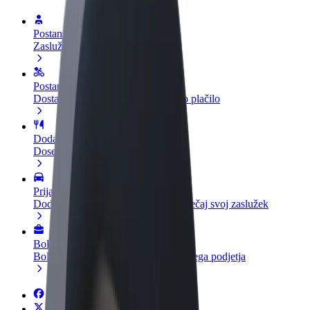
Postani voznik
Zasluži denar pod svojimi pogoji
Postanite kurir
Dostavljaj hrano in prejmi tedensko plačilo
Dodaj restavracijo ali trgovino
Dosezi več strank in zvišaj zaslužek
Prijavi se kot lastnik voznega parka
Dodaj svoj vozni park v Bolt in povečaj svoj zaslužek
Bolt za podjetja
Boltovi izdelki in storitve za rast tvojega podjetja