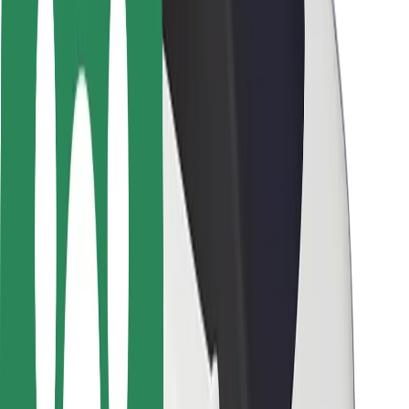
Varnost potnikov
Varnost voznikov
Varnost skirojev
Varnostni kotiček
Mesta
Lokacije
Rešitve za mesto
Letališča
Bolt polnilne postaje
Pomoč
Za potnike
Za voznike