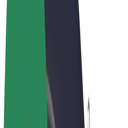
Pogoji poslovanja
Zasebnost
Piškotki
© 2026 Bolt Technology OÜ
Izdelki
Vožnje
Skiroji
Bolt Market
Bolt Hrana
Bolt Drive
Bolt za podjetja