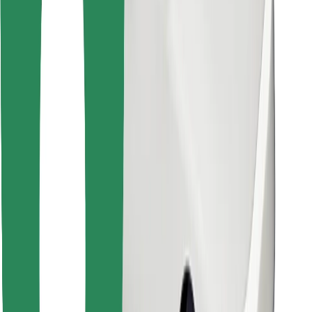
Najdi svojo najljubšo hrano!
Prenesi aplikacijo Bolt Food