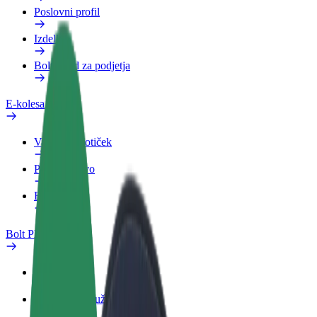
Poslovni profil
Izdelki
Bolt Food za podjetja
E-kolesa
Varnostni kotiček
Prijavi težavo
FAQ
Bolt Plus
Prednosti
Kako se pridružiti