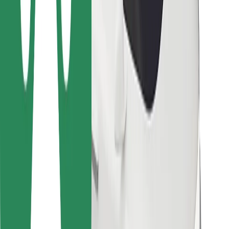
Za dostavljavce
Bolt Food
Za lastnike voznih parkov
Za restavracije
Bolt za podjetja
Drugo
Dobavitelji
Pogoji poslovanja
Piškotki
Varnost
Do vožnje v nekaj minutah!
Prenesi aplikacijo Bolt