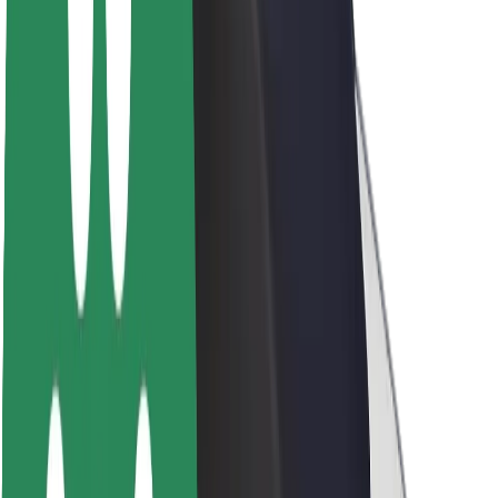
O Boltu
Trajnost pri Boltu
Projekt Zero
Blog
Novinarsko središče
Smernice blagovne znamke
Poslanstvo
Odnosi z vlagatelji
Vodstvo
Blagovna znamka
Mediji
Urban Fund
Varnost