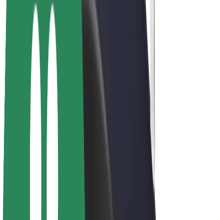
E-kolesa
Bolt Plus
Zasluži z Bolt
Vozniki
Zaslužki za voznike
Dostavljavci
Zaslužki za dostavljavce
Ponudniki Bolt Food
Vozni parki
Franšize
Podjetje
Zaposlitve