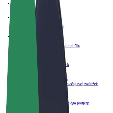
FAQ
Postani voznik
Zasluži denar pod svojimi pogoji
Postanite kurir
Dostavljaj hrano in prejmi tedensko plačilo
Dodaj restavracijo ali trgovino
Dosezi več strank in zvišaj zaslužek
Prijavi se kot lastnik voznega parka
Dodaj svoj vozni park v Bolt in povečaj svoj zaslužek
Bolt za podjetja
Boltovi izdelki in storitve za rast tvojega podjetja