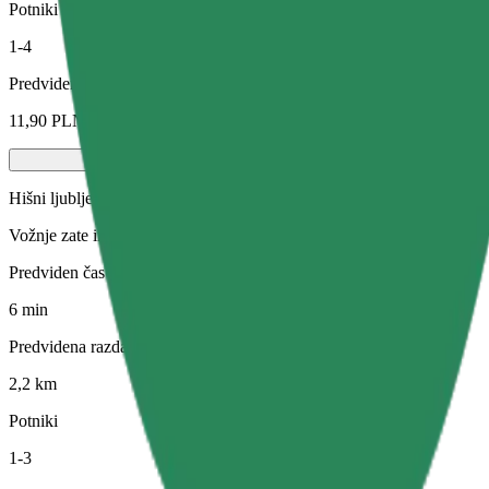
Potniki
1-4
Predvidena cena
11,90 PLN
Hišni ljubljenčki
Vožnje zate in tvojo hišno žival. Psi morajo nositi nagobčnik, male živ
Predviden čas potovanja
6 min
Predvidena razdalja
2,2 km
Potniki
1-3