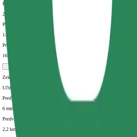
Predvidena razdalja
2,2 km
Potniki
1-4
Predvidena cena
16,90 PLN
Zelena
Učinkovite vožnje v hibridnih in električnih vozilih
Predviden čas potovanja
6 min
Predvidena razdalja
2,2 km