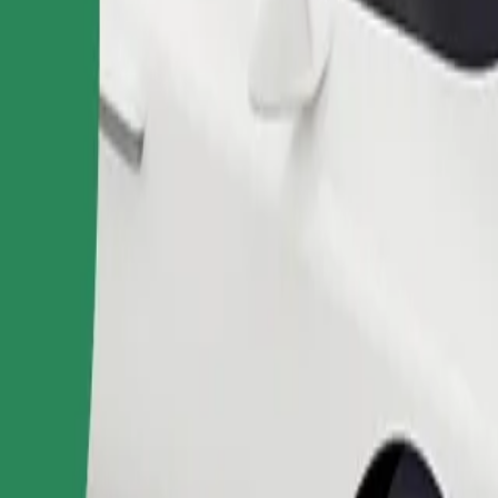
Naroči vožnjo