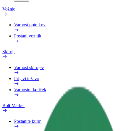
Vožnje
Varnost potnikov
Postani voznik
Skiroji
Varnost skirojev
Prijavi težavo
Varnostni kotiček
Bolt Market
Postanite kurir