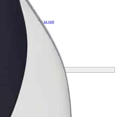
Bolt za podjetja
Boltovi izdelki in storitve za rast
tvojega podjetja
 pot.