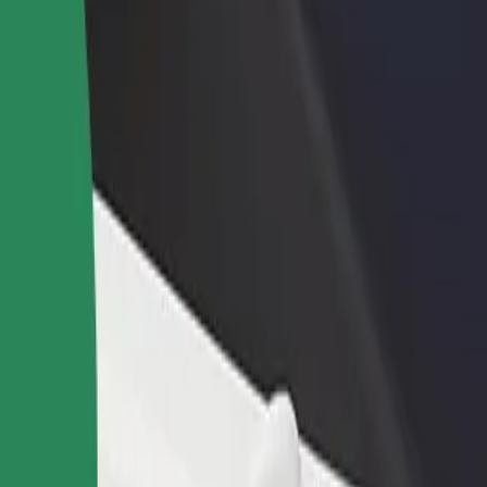
odaj restavracijo ali
Prijavi se kot lastnik voznega parka
rgovino
Dodaj svoj vozni park v Bolt in povečaj
osezi več strank in zvišaj
svoj zaslužek
aslužek
odny Koszalin
k Wodny Koszalin? Raziščite naše storitve in poiščite popolno za svojo
Prenesi aplikacijo