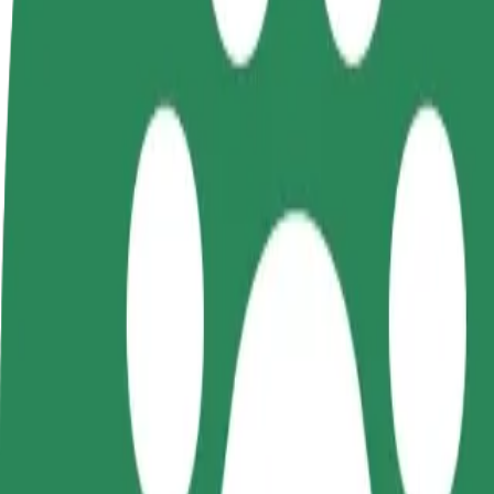
Postani voznik
Postanite kurir
D
Zasluži denar pod svojimi
Dostavljaj hrano in prejmi
t
pogoji
tedensko plačilo
D
z
Kako priti od Klub muzyczny Trokadero do Park W
Iščete najboljši način, da pridete od Klub muzyczny Trokadero do Par
Od
Klub muzyczny Trokadero
Do
Park Wodny Koszalin
Udobje in praktičnost sta le nekaj klikov stran!
Bolt
Zanesljive vožnje v vsakdanjih vozilih srednje velikosti.