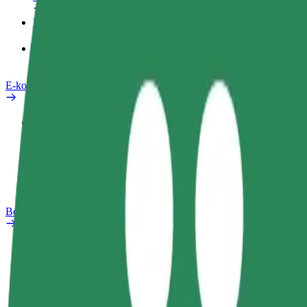
Izdelki
Bolt Food za podjetja
E-kolesa
Varnostni kotiček
Prijavi težavo
FAQ
Bolt Plus
Prednosti
Kako se pridružiti
FAQ