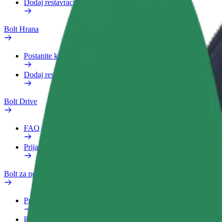
Dodaj restavracijo ali trgovino
Bolt Hrana
Postanite kurir
Dodaj restavracijo ali trgovino
Bolt Drive
FAQ
Prijavi vozilo
Bolt za podjetja
Prednosti
Poslovni profil