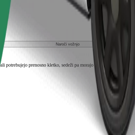
Naroči vožnjo
ali potrebujejo prenosno kletko, sedeži pa morajo biti zaščiteni s odejo 