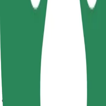
Predviden čas potovanja
6 min
Predvidena razdalja
2,2 km
Potniki
1-4
Predvidena cena
14,30 PLN
Udobje
Večja vozila z več prostora za noge in prtljago
Predviden čas potovanja
6 min