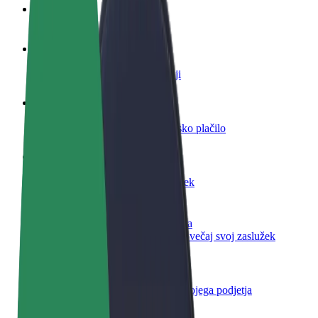
FAQ
Postani voznik
Zasluži denar pod svojimi pogoji
Postanite kurir
Dostavljaj hrano in prejmi tedensko plačilo
Dodaj restavracijo ali trgovino
Dosezi več strank in zvišaj zaslužek
Prijavi se kot lastnik voznega parka
Dodaj svoj vozni park v Bolt in povečaj svoj zaslužek
Bolt za podjetja
Boltovi izdelki in storitve za rast tvojega podjetja