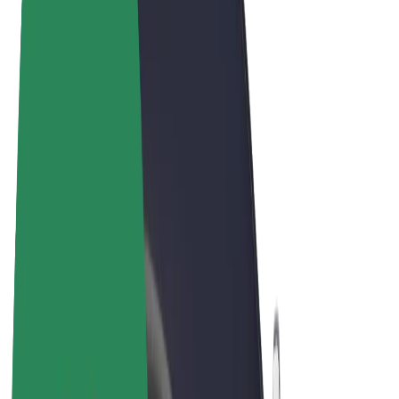
Pogoji poslovanja
Zasebnost
Piškotki
© 2026 Bolt Technology OÜ
Izdelki
Vožnje
Skiroji
Bolt Market
Bolt Hrana
Bolt Drive
Bolt za podjetja