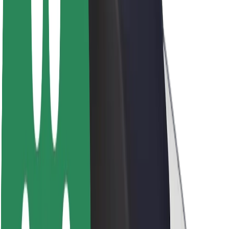
O Boltu
Trajnost pri Boltu
Projekt Zero
Blog
Novinarsko središče
Smernice blagovne znamke
Poslanstvo
Odnosi z vlagatelji
Vodstvo
Blagovna znamka
Mediji
Urban Fund
Varnost