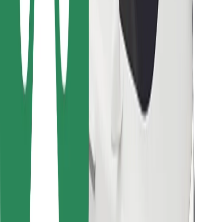
Za dostavljavce
Bolt Food
Za lastnike voznih parkov
Za restavracije
Bolt za podjetja
Drugo
Dobavitelji
Pogoji poslovanja
Piškotki
Varnost
Do vožnje v nekaj minutah!
Prenesi aplikacijo Bolt