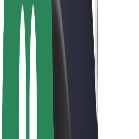
E-kolesa
Bolt Plus
Zasluži z Bolt
Vozniki
Zaslužki za voznike
Dostavljavci
Zaslužki za dostavljavce
Ponudniki Bolt Food
Vozni parki
Franšize
Podjetje
Zaposlitve