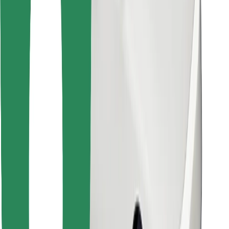
Najdi svojo najljubšo hrano!
Prenesi aplikacijo Bolt Food