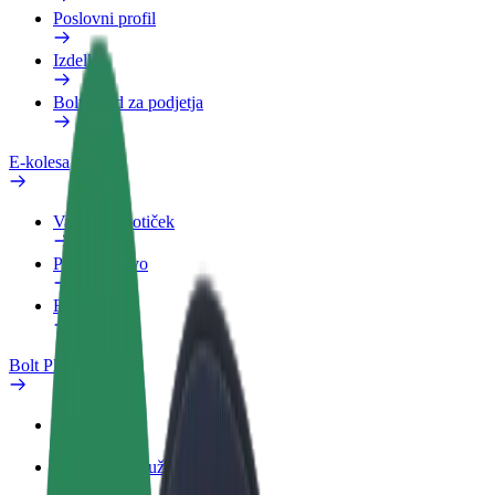
Poslovni profil
Izdelki
Bolt Food za podjetja
E-kolesa
Varnostni kotiček
Prijavi težavo
FAQ
Bolt Plus
Prednosti
Kako se pridružiti