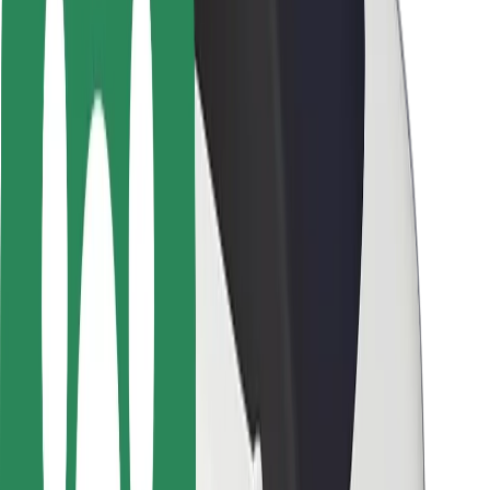
Varnost potnikov
Varnost voznikov
Varnost skirojev
Varnostni kotiček
Mesta
Lokacije
Rešitve za mesto
Letališča
Bolt polnilne postaje
Pomoč
Za potnike
Za voznike