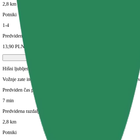
2,8 km
Potniki
1-4
Predvidena cena
13,90 PLN
Hišni ljubljenčki
Vožnje zate in tvojo hišno žival. Psi morajo nositi nagobčnik, male živ
Predviden čas potovanja
7 min
Predvidena razdalja
2,8 km
Potniki