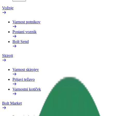
Vožnje
Varnost potnikov
Postani voznik
Bolt Send
Skiroji
Varnost skirojev
Prijavi težavo
Varnostni kotiček
Bolt Market