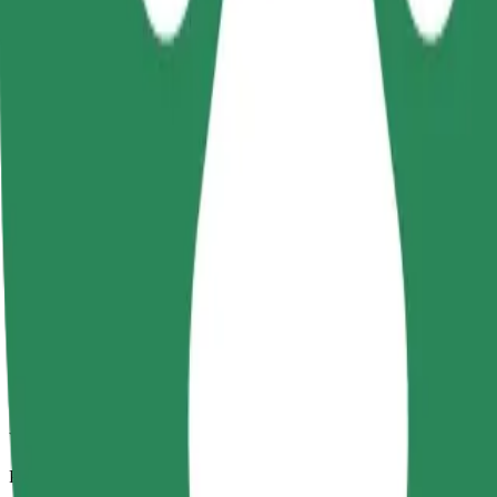
Zanesljive vožnje v vsakdanjih vozilih srednje velikosti.
Predviden čas potovanja
7 min
Predvidena razdalja
2,8 km
Potniki
1-4
Predvidena cena
16,30 PLN
Udobje
Večja vozila z več prostora za noge in prtljago
Predviden čas potovanja