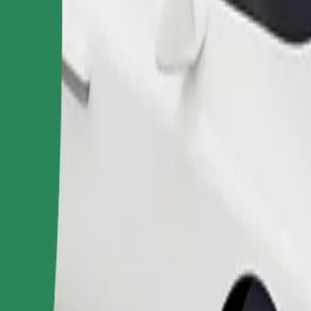
Naroči vožnjo