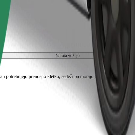
Naroči vožnjo
ali potrebujejo prenosno kletko, sedeži pa morajo biti zaščiteni s odejo 