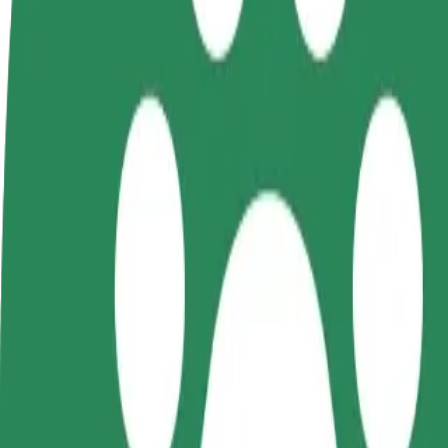
FAQ
Postani voznik
Postanite kurir
D
Zasluži denar pod svojimi
Dostavljaj hrano in prejmi
t
pogoji
tedensko plačilo
D
z
Kako priti od Forum Koszalin do Klub muzyczny Tr
Iščete najboljši način, da pridete od Forum Koszalin do Klub muzyczny
Od
Forum Koszalin
Do
Klub muzyczny Trokadero
Udobje in praktičnost sta le nekaj klikov stran!
Bolt