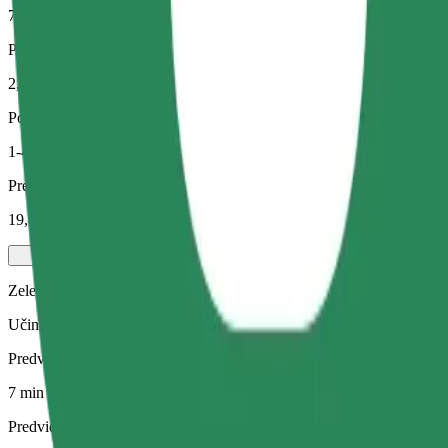
7 min
Predvidena razdalja
2,8 km
Potniki
1-4
Predvidena cena
19,40 PLN
Zelena
Učinkovite vožnje v hibridnih in električnih vozilih
Predviden čas potovanja
7 min
Predvidena razdalja