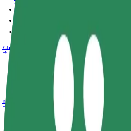
Poslovni profil
Izdelki
Bolt Food za podjetja
E-kolesa
Varnostni kotiček
Prijavi težavo
FAQ
Bolt Plus
Prednosti
Kako se pridružiti