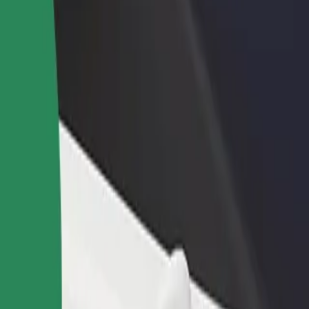
odaj restavracijo ali
Prijavi se kot lastnik voznega parka
rgovino
Dodaj svoj vozni park v Bolt in povečaj
osezi več strank in zvišaj
svoj zaslužek
aslužek
okadero
 Trokadero? Raziščite naše storitve in poiščite popolno za svojo pot.
Prenesi aplikacijo