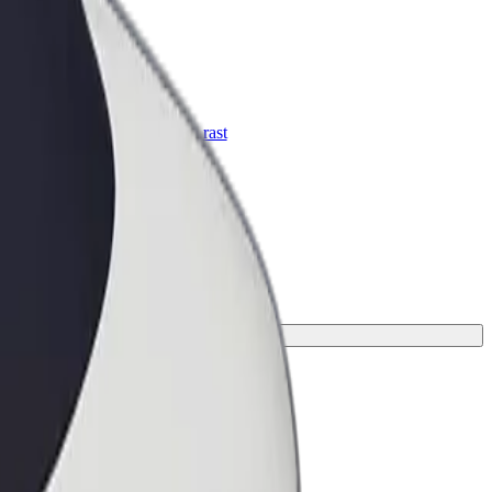
Bolt za podjetja
Boltovi izdelki in storitve za rast
tvojega podjetja