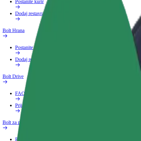
Postanite kurir
Dodaj restavracijo ali trgovino
Bolt Hrana
Postanite kurir
Dodaj restavracijo ali trgovino
Bolt Drive
FAQ
Prijavi vozilo
Bolt za podjetja
Prednosti