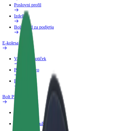
Poslovni profil
Izdelki
Bolt Food za podjetja
E-kolesa
Varnostni kotiček
Prijavi težavo
FAQ
Bolt Plus
Prednosti
Kako se pridružiti