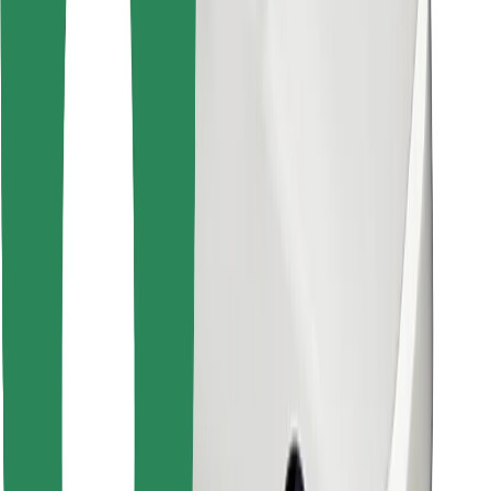
Najdi svojo najljubšo hrano!
Prenesi aplikacijo Bolt Food