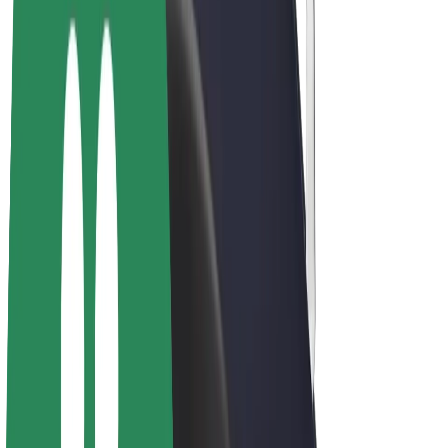
E-kolesa
Bolt Plus
Zasluži z Bolt
Vozniki
Zaslužki za voznike
Dostavljavci
Zaslužki za dostavljavce
Ponudniki Bolt Food
Vozni parki
Franšize
Podjetje
Zaposlitve