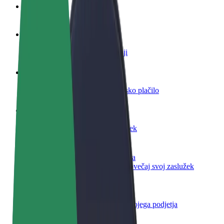
FAQ
Postani voznik
Zasluži denar pod svojimi pogoji
Postanite kurir
Dostavljaj hrano in prejmi tedensko plačilo
Dodaj restavracijo ali trgovino
Dosezi več strank in zvišaj zaslužek
Prijavi se kot lastnik voznega parka
Dodaj svoj vozni park v Bolt in povečaj svoj zaslužek
Bolt za podjetja
Boltovi izdelki in storitve za rast tvojega podjetja