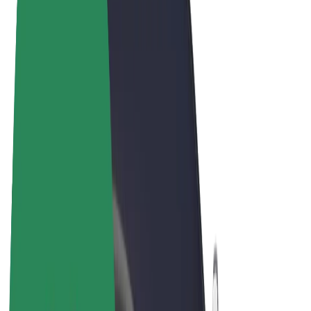
Pogoji poslovanja
Zasebnost
Piškotki
© 2026 Bolt Technology OÜ
Izdelki
Vožnje
Skiroji
Bolt Market
Bolt Hrana
Bolt Drive
Bolt za podjetja