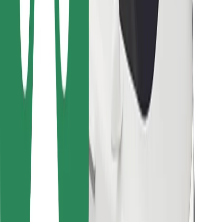
Za dostavljavce
Bolt Food
Za lastnike voznih parkov
Za restavracije
Bolt za podjetja
Drugo
Dobavitelji
Pogoji poslovanja
Piškotki
Varnost
Do vožnje v nekaj minutah!
Prenesi aplikacijo Bolt