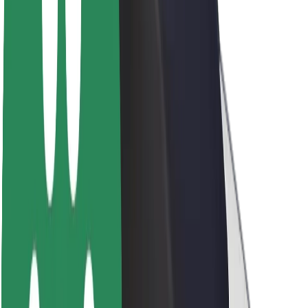
O Boltu
Trajnost pri Boltu
Projekt Zero
Blog
Novinarsko središče
Smernice blagovne znamke
Poslanstvo
Odnosi z vlagatelji
Vodstvo
Blagovna znamka
Mediji
Urban Fund
Varnost