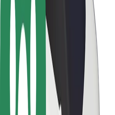
Varnost potnikov
Varnost voznikov
Varnost skirojev
Varnostni kotiček
Mesta
Lokacije
Rešitve za mesto
Letališča
Bolt polnilne postaje
Pomoč
Za potnike
Za voznike