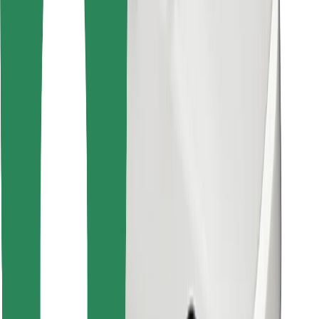
Najdi svojo najljubšo hrano!
Prenesi aplikacijo Bolt Food