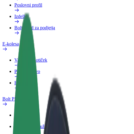
Poslovni profil
Izdelki
Bolt Food za podjetja
E-kolesa
Varnostni kotiček
Prijavi težavo
FAQ
Bolt Plus
Prednosti
Kako se pridružiti