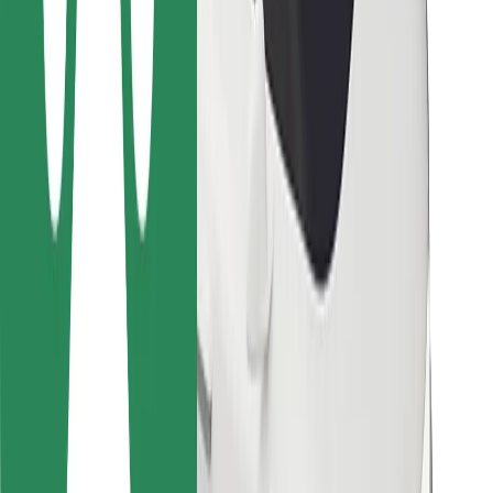
Za dostavljavce
Bolt Food
Za lastnike voznih parkov
Za restavracije
Bolt za podjetja
Drugo
Dobavitelji
Pogoji poslovanja
Piškotki
Varnost
Do vožnje v nekaj minutah!
Prenesi aplikacijo Bolt