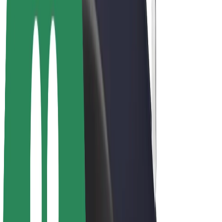
E-kolesa
Bolt Plus
Zasluži z Bolt
Vozniki
Zaslužki za voznike
Dostavljavci
Zaslužki za dostavljavce
Ponudniki Bolt Food
Vozni parki
Franšize
Podjetje
Zaposlitve