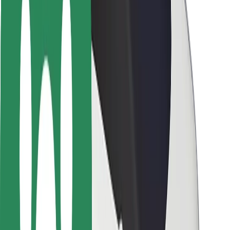
Varnost potnikov
Varnost voznikov
Varnost skirojev
Varnostni kotiček
Mesta
Lokacije
Rešitve za mesto
Letališča
Bolt polnilne postaje
Pomoč
Za potnike
Za voznike