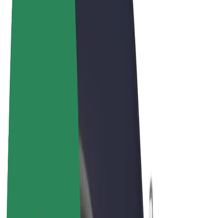
Pogoji poslovanja
Zasebnost
Piškotki
© 2026 Bolt Technology OÜ
Izdelki
Vožnje
Skiroji
Bolt Market
Bolt Hrana
Bolt Drive
Bolt za podjetja