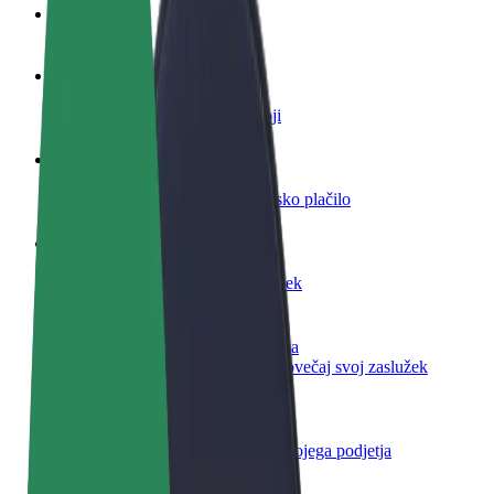
FAQ
Postani voznik
Zasluži denar pod svojimi pogoji
Postanite kurir
Dostavljaj hrano in prejmi tedensko plačilo
Dodaj restavracijo ali trgovino
Dosezi več strank in zvišaj zaslužek
Prijavi se kot lastnik voznega parka
Dodaj svoj vozni park v Bolt in povečaj svoj zaslužek
Bolt za podjetja
Boltovi izdelki in storitve za rast tvojega podjetja