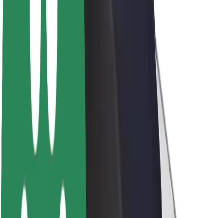
O Boltu
Trajnost pri Boltu
Projekt Zero
Blog
Novinarsko središče
Smernice blagovne znamke
Poslanstvo
Odnosi z vlagatelji
Vodstvo
Blagovna znamka
Mediji
Urban Fund
Varnost