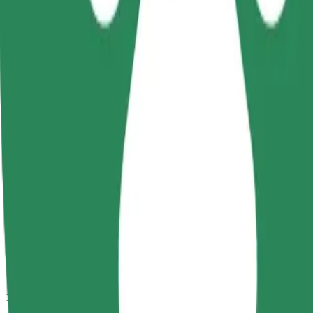
Predviden čas potovanja
10 min
Predvidena razdalja
6 km
Potniki
1-4
Predvidena cena
27,40 PLN
Udobje
Večja vozila z več prostora za noge in prtljago
Predviden čas potovanja
10 min