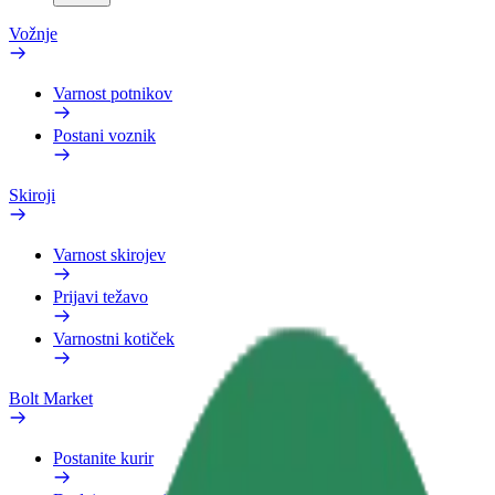
Vožnje
Varnost potnikov
Postani voznik
Skiroji
Varnost skirojev
Prijavi težavo
Varnostni kotiček
Bolt Market
Postanite kurir