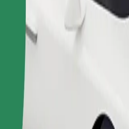
Naroči vožnjo