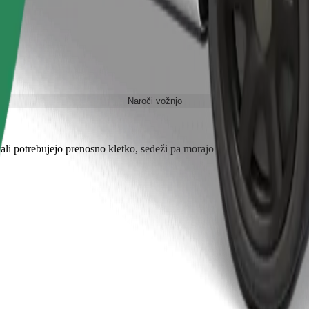
Naroči vožnjo
ali potrebujejo prenosno kletko, sedeži pa morajo biti zaščiteni s odejo 