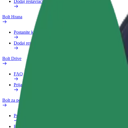
Dodaj restavracijo ali trgovino
Bolt Hrana
Postanite kurir
Dodaj restavracijo ali trgovino
Bolt Drive
FAQ
Prijavi vozilo
Bolt za podjetja
Prednosti
Poslovni profil