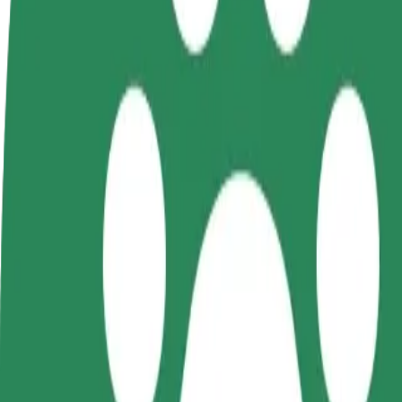
Postani voznik
Postanite kurir
D
Zasluži denar pod svojimi
Dostavljaj hrano in prejmi
t
pogoji
tedensko plačilo
D
z
Kako priti od OTO Park do Mozaika
Iščete najboljši način, da pridete od OTO Park do Mozaika? Raziščite n
Od
OTO Park
Do
Mozaika
Udobje in praktičnost sta le nekaj klikov stran!
Bolt
Zanesljive vožnje v vsakdanjih vozilih srednje velikosti.