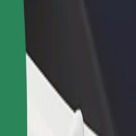
odaj restavracijo ali
Prijavi se kot lastnik voznega parka
rgovino
Dodaj svoj vozni park v Bolt in povečaj
osezi več strank in zvišaj
svoj zaslužek
aslužek
aše storitve in poiščite popolno za svojo pot.
Prenesi aplikacijo