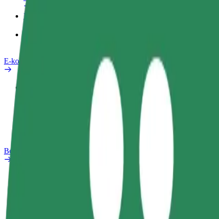
Izdelki
Bolt Food za podjetja
E-kolesa
Varnostni kotiček
Prijavi težavo
FAQ
Bolt Plus
Prednosti
Kako se pridružiti
FAQ