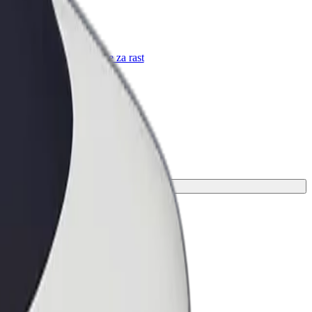
Bolt za podjetja
Boltovi izdelki in storitve za rast
tvojega podjetja