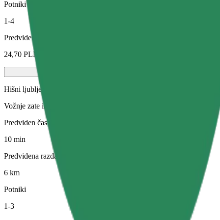
Potniki
1-4
Predvidena cena
24,70 PLN
Hišni ljubljenčki
Vožnje zate in tvojo hišno žival. Psi morajo nositi nagobčnik, male živ
Predviden čas potovanja
10 min
Predvidena razdalja
6 km
Potniki
1-3