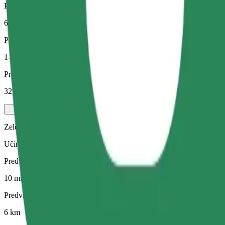
Predvidena razdalja
6 km
Potniki
1-4
Predvidena cena
32,40 PLN
Zelena
Učinkovite vožnje v hibridnih in električnih vozilih
Predviden čas potovanja
10 min
Predvidena razdalja
6 km