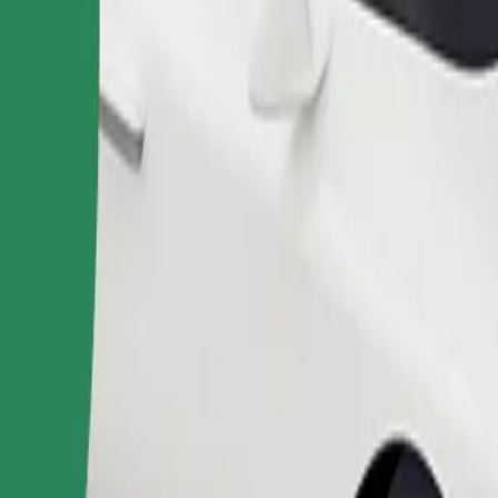
Naroči vožnjo