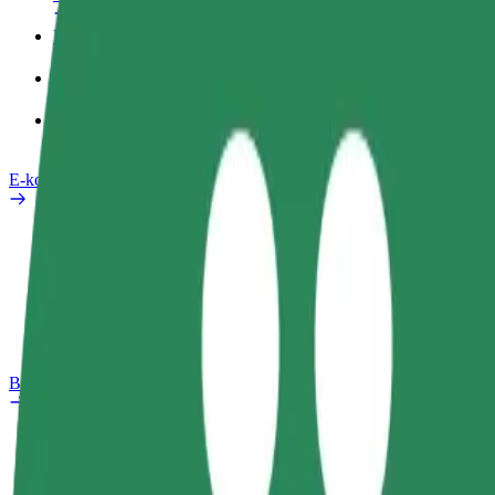
Poslovni profil
Izdelki
Bolt Food za podjetja
E-kolesa
Varnostni kotiček
Prijavi težavo
FAQ
Bolt Plus
Prednosti
Kako se pridružiti