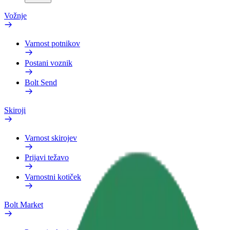
Vožnje
Varnost potnikov
Postani voznik
Bolt Send
Skiroji
Varnost skirojev
Prijavi težavo
Varnostni kotiček
Bolt Market