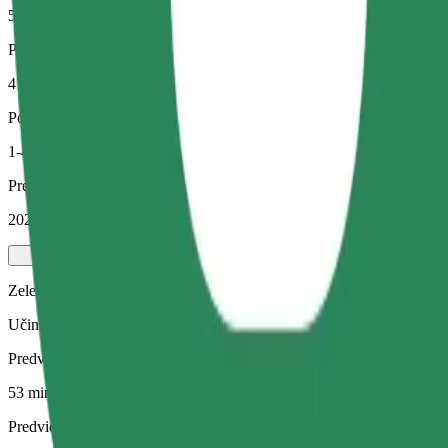
53 min
Predvidena razdalja
47,5 km
Potniki
1-4
Predvidena cena
202,90 PLN
Zelena
Učinkovite vožnje v hibridnih in električnih vozilih
Predviden čas potovanja
53 min
Predvidena razdalja