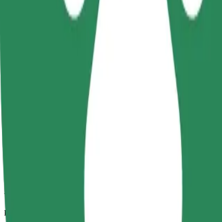
Zanesljive vožnje v vsakdanjih vozilih srednje velikosti.
Predviden čas potovanja
53 min
Predvidena razdalja
47,5 km
Potniki
1-4
Predvidena cena
172,40 PLN
Udobje
Večja vozila z več prostora za noge in prtljago
Predviden čas potovanja