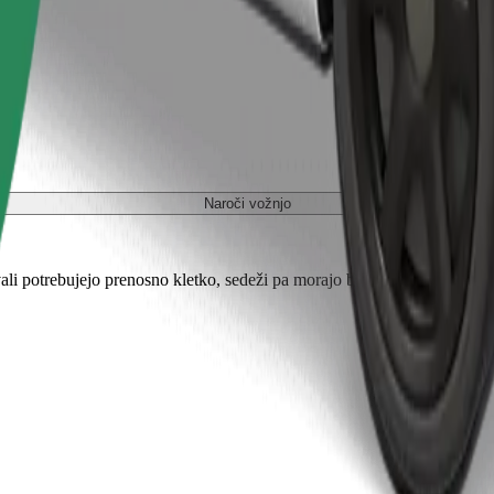
Naroči vožnjo
ali potrebujejo prenosno kletko, sedeži pa morajo biti zaščiteni s odejo 