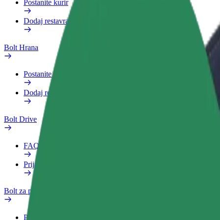
Postanite kurir
Dodaj restavracijo ali trgovino
Bolt Hrana
Postanite kurir
Dodaj restavracijo ali trgovino
Bolt Drive
FAQ
Prijavi vozilo
Bolt za podjetja
Prednosti