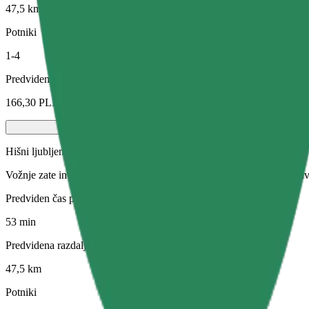
47,5 km
Potniki
1-4
Predvidena cena
166,30 PLN
Hišni ljubljenčki
Vožnje zate in tvojo hišno žival. Psi morajo nositi nagobčnik, male živ
Predviden čas potovanja
53 min
Predvidena razdalja
47,5 km
Potniki