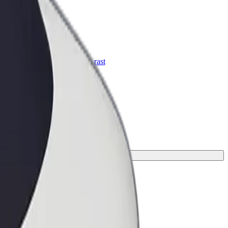
Bolt za podjetja
Boltovi izdelki in storitve za rast
tvojega podjetja