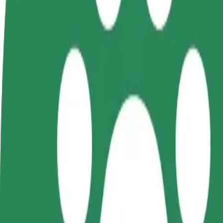
FAQ
Postani voznik
Postanite kurir
D
Zasluži denar pod svojimi
Dostavljaj hrano in prejmi
t
pogoji
tedensko plačilo
D
z
Kako priti od Rynek Staromiejski do Dworzec PKP
Iščete najboljši način, da pridete od Rynek Staromiejski do Dworzec P
Od
Rynek Staromiejski
Do
Dworzec PKP
Udobje in praktičnost sta le nekaj klikov stran!
Bolt