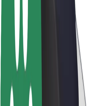
Trajnost pri Boltu
Projekt Zero
Blog
Novinarsko središče
Smernice blagovne znamke
Poslanstvo
Odnosi z vlagatelji
Vodstvo
Blagovna znamka
Mediji
Urban Fund
Varnost
Varnost potnikov