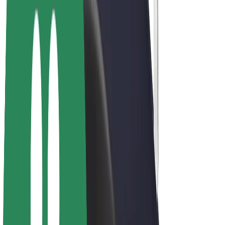
Bolt Plus
Zasluži z Bolt
Vozniki
Zaslužki za voznike
Dostavljavci
Zaslužki za dostavljavce
Ponudniki Bolt Food
Vozni parki
Franšize
Podjetje
Zaposlitve
O Boltu