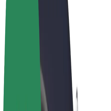
Pogoji poslovanja
Zasebnost
Piškotki
© 2026 Bolt Technology OÜ
Izdelki
Vožnje
Skiroji
Bolt Market
Bolt Hrana
Bolt Drive
Bolt za podjetja
E-kolesa