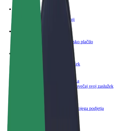
Postani voznik
Zasluži denar pod svojimi pogoji
Postanite kurir
Dostavljaj hrano in prejmi tedensko plačilo
Dodaj restavracijo ali trgovino
Dosezi več strank in zvišaj zaslužek
Prijavi se kot lastnik voznega parka
Dodaj svoj vozni park v Bolt in povečaj svoj zaslužek
Bolt za podjetja
Boltovi izdelki in storitve za rast tvojega podjetja