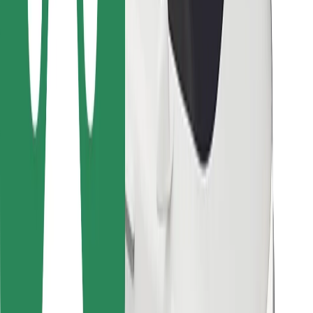
Bolt Food
Za lastnike voznih parkov
Za restavracije
Bolt za podjetja
Drugo
Dobavitelji
Pogoji poslovanja
Piškotki
Varnost
Do vožnje v nekaj minutah!
Prenesi aplikacijo Bolt
Najdi svojo najljubšo hrano!