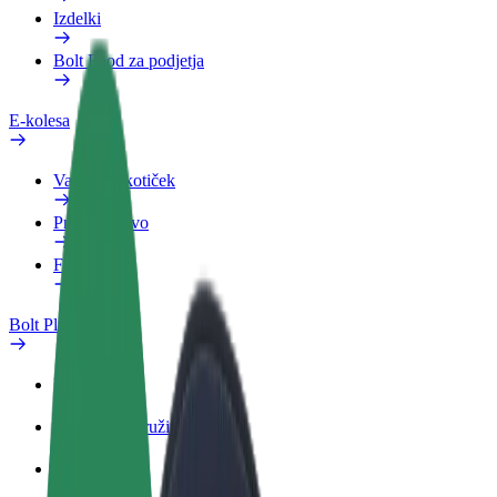
Izdelki
Bolt Food za podjetja
E-kolesa
Varnostni kotiček
Prijavi težavo
FAQ
Bolt Plus
Prednosti
Kako se pridružiti
FAQ