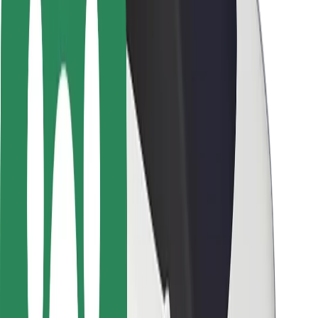
Varnost voznikov
Varnost skirojev
Varnostni kotiček
Mesta
Lokacije
Rešitve za mesto
Letališča
Bolt polnilne postaje
Pomoč
Za potnike
Za voznike
Za dostavljavce