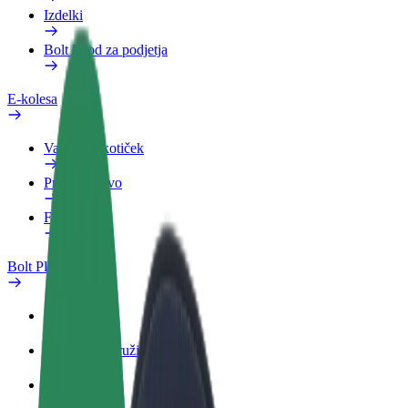
Izdelki
Bolt Food za podjetja
E-kolesa
Varnostni kotiček
Prijavi težavo
FAQ
Bolt Plus
Prednosti
Kako se pridružiti
FAQ