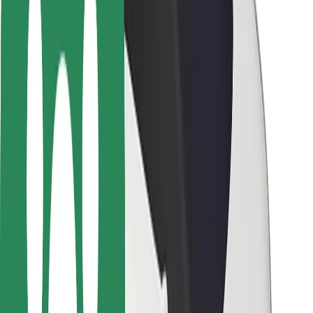
Varnost voznikov
Varnost skirojev
Varnostni kotiček
Mesta
Lokacije
Rešitve za mesto
Letališča
Bolt polnilne postaje
Pomoč
Za potnike
Za voznike
Za dostavljavce