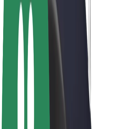
Bolt Plus
Zasluži z Bolt
Vozniki
Zaslužki za voznike
Dostavljavci
Zaslužki za dostavljavce
Ponudniki Bolt Food
Vozni parki
Franšize
Podjetje
Zaposlitve
O Boltu