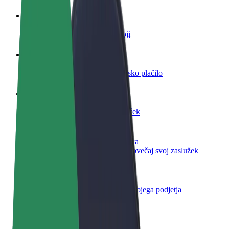
Postani voznik
Zasluži denar pod svojimi pogoji
Postanite kurir
Dostavljaj hrano in prejmi tedensko plačilo
Dodaj restavracijo ali trgovino
Dosezi več strank in zvišaj zaslužek
Prijavi se kot lastnik voznega parka
Dodaj svoj vozni park v Bolt in povečaj svoj zaslužek
Bolt za podjetja
Boltovi izdelki in storitve za rast tvojega podjetja