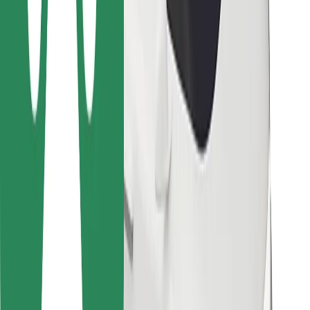
Bolt Food
Za lastnike voznih parkov
Za restavracije
Bolt za podjetja
Drugo
Dobavitelji
Pogoji poslovanja
Piškotki
Varnost
Do vožnje v nekaj minutah!
Prenesi aplikacijo Bolt
Najdi svojo najljubšo hrano!