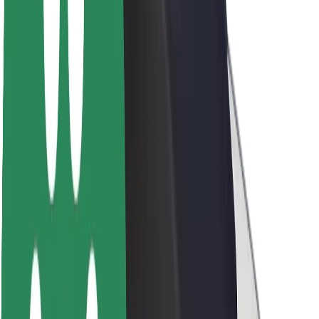
Trajnost pri Boltu
Projekt Zero
Blog
Novinarsko središče
Smernice blagovne znamke
Poslanstvo
Odnosi z vlagatelji
Vodstvo
Blagovna znamka
Mediji
Urban Fund
Varnost
Varnost potnikov