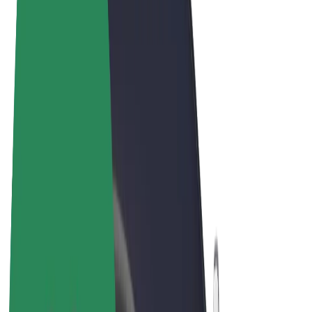
Pogoji poslovanja
Zasebnost
Piškotki
© 2026 Bolt Technology OÜ
Izdelki
Vožnje
Skiroji
Bolt Market
Bolt Hrana
Bolt Drive
Bolt za podjetja
E-kolesa