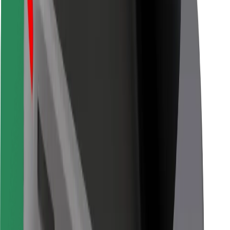
Bolt Food
Za lastnike voznih parkov
Za restavracije
Bolt za podjetja
Drugo
Dobavitelji
Pogoji poslovanja
Piškotki
Varnost
Do vožnje v nekaj minutah!
Prenesi aplikacijo Bolt
Najdi svojo najljubšo hrano!