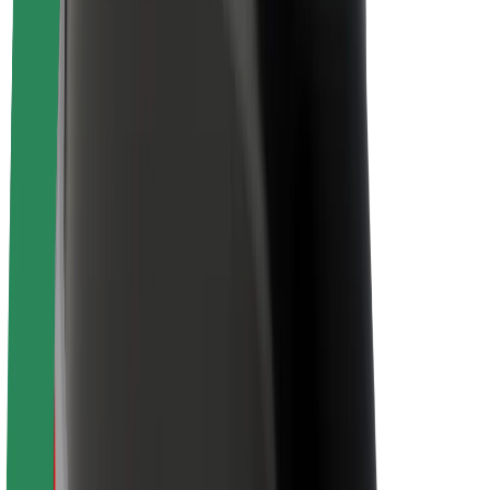
Trajnost pri Boltu
Projekt Zero
Blog
Novinarsko središče
Smernice blagovne znamke
Poslanstvo
Odnosi z vlagatelji
Vodstvo
Blagovna znamka
Mediji
Urban Fund
Varnost
Varnost potnikov