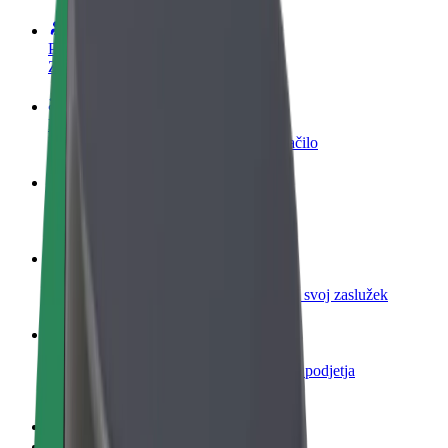
Postani voznik
Zasluži denar pod svojimi pogoji
Postanite kurir
Dostavljaj hrano in prejmi tedensko plačilo
Dodaj restavracijo ali trgovino
Dosezi več strank in zvišaj zaslužek
Prijavi se kot lastnik voznega parka
Dodaj svoj vozni park v Bolt in povečaj svoj zaslužek
Bolt za podjetja
Boltovi izdelki in storitve za rast tvojega podjetja