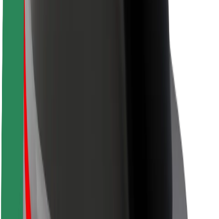
Varnost voznikov
Varnost skirojev
Varnostni kotiček
Mesta
Lokacije
Rešitve za mesto
Letališča
Bolt polnilne postaje
Pomoč
Za potnike
Za voznike
Za dostavljavce