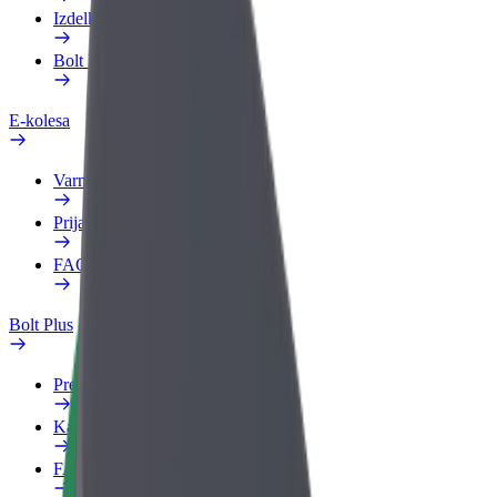
Izdelki
Bolt Food za podjetja
E-kolesa
Varnostni kotiček
Prijavi težavo
FAQ
Bolt Plus
Prednosti
Kako se pridružiti
FAQ