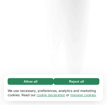
Allow all
Reject all
Necessary (65)
Necessary cookies help make our website
Learn more
We use necessary, preferences, analytics and marketing
usable by enabling basic functions, e.g. page
cookies. Read our
cookie declaration
or
manage cookies
.
navigation. The website cannot function
Preferences (17)
properly without these cookies.