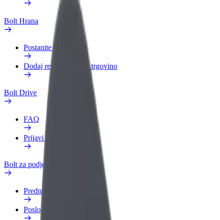
Bolt Hrana
Postanite kurir
Dodaj restavracijo ali trgovino
Bolt Drive
FAQ
Prijavi vozilo
Bolt za podjetja
Prednosti
Poslovni profil