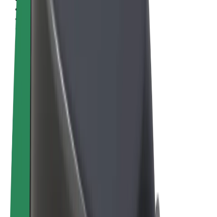
Pogoji poslovanja
Zasebnost
Piškotki
© 2026 Bolt Technology OÜ
Izdelki
Vožnje
Skiroji
Bolt Market
Bolt Hrana
Bolt Drive
Bolt za podjetja
E-kolesa