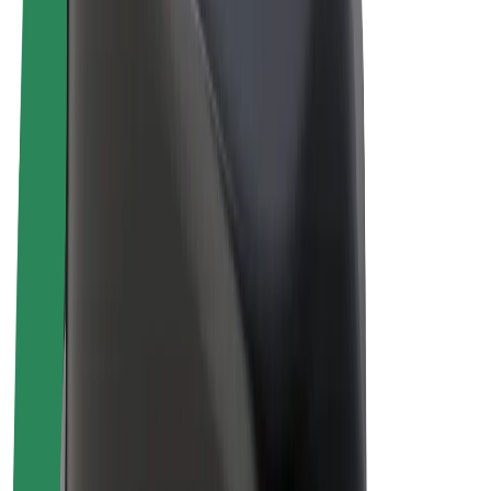
Bolt Plus
Zasluži z Bolt
Vozniki
Zaslužki za voznike
Dostavljavci
Zaslužki za dostavljavce
Ponudniki Bolt Food
Vozni parki
Franšize
Podjetje
Zaposlitve
O Boltu