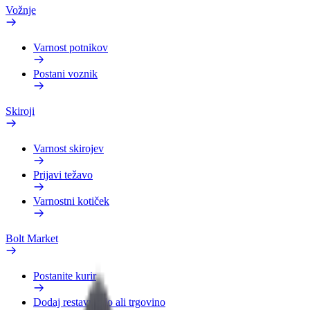
Vožnje
Varnost potnikov
Postani voznik
Skiroji
Varnost skirojev
Prijavi težavo
Varnostni kotiček
Bolt Market
Postanite kurir
Dodaj restavracijo ali trgovino