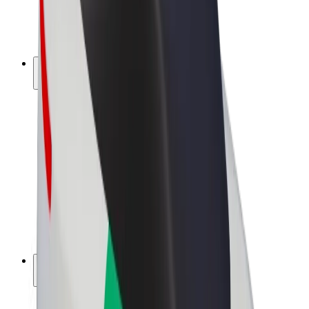
E-kolesa
Bolt Plus
Zasluži z Bolt
Vozniki
Zaslužki za voznike
Dostavljavci
Zaslužki za dostavljavce
Ponudniki Bolt Food
Vozni parki
Franšize
Podjetje
Zaposlitve