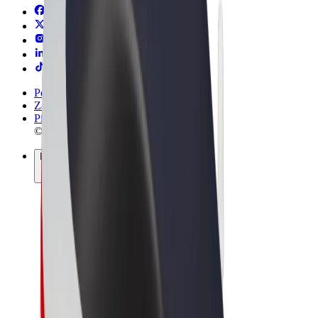
Pogoji poslovanja
Zasebnost
Piškotki
© 2026 Bolt Technology OÜ
Izdelki
Vožnje
Skiroji
Bolt Market
Bolt Hrana
Bolt Drive
Bolt za podjetja