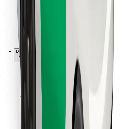
Za dostavljavce
Bolt Food
Za lastnike voznih parkov
Za restavracije
Bolt za podjetja
Drugo
Dobavitelji
Pogoji poslovanja
Piškotki
Varnost
Do vožnje v nekaj minutah!
Prenesi aplikacijo Bolt