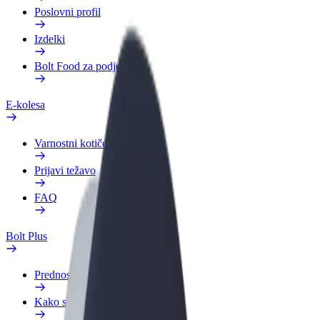
Poslovni profil
Izdelki
Bolt Food za podjetja
E-kolesa
Varnostni kotiček
Prijavi težavo
FAQ
Bolt Plus
Prednosti
Kako se pridružiti