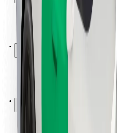
Varnost potnikov
Varnost voznikov
Varnost skirojev
Varnostni kotiček
Mesta
Lokacije
Rešitve za mesto
Letališča
Bolt polnilne postaje
Pomoč
Za potnike
Za voznike