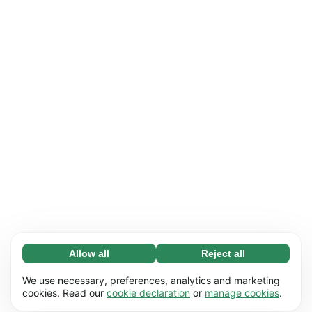
Allow all
Reject all
Necessary (65)
Necessary cookies help make our website
Learn more
We use necessary, preferences, analytics and marketing
usable by enabling basic functions, e.g. page
cookies. Read our
cookie declaration
or
manage cookies
.
navigation. The website cannot function