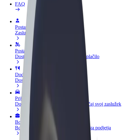
FAQ
Postani voznik
Zasluži denar pod svojimi pogoji
Postanite kurir
Dostavljaj hrano in prejmi tedensko plačilo
Dodaj restavracijo ali trgovino
Dosezi več strank in zvišaj zaslužek
Prijavi se kot lastnik voznega parka
Dodaj svoj vozni park v Bolt in povečaj svoj zaslužek
Bolt za podjetja
Boltovi izdelki in storitve za rast tvojega podjetja