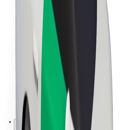
O Boltu
Trajnost pri Boltu
Projekt Zero
Blog
Novinarsko središče
Smernice blagovne znamke
Poslanstvo
Odnosi z vlagatelji
Vodstvo
Blagovna znamka
Mediji
Urban Fund
Varnost