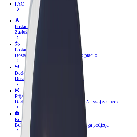
FAQ
Postani voznik
Zasluži denar pod svojimi pogoji
Postanite kurir
Dostavljaj hrano in prejmi tedensko plačilo
Dodaj restavracijo ali trgovino
Dosezi več strank in zvišaj zaslužek
Prijavi se kot lastnik voznega parka
Dodaj svoj vozni park v Bolt in povečaj svoj zaslužek
Bolt za podjetja
Boltovi izdelki in storitve za rast tvojega podjetja