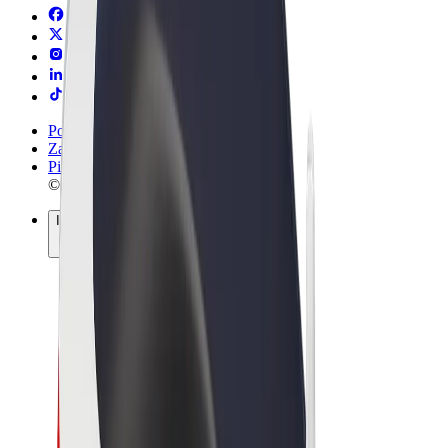
Pogoji poslovanja
Zasebnost
Piškotki
© 2026 Bolt Technology OÜ
Izdelki
Vožnje
Skiroji
Bolt Market
Bolt Hrana
Bolt Drive
Bolt za podjetja