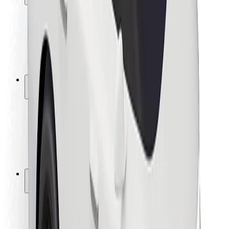
Varnost potnikov
Varnost voznikov
Varnost skirojev
Varnostni kotiček
Mesta
Lokacije
Rešitve za mesto
Letališča
Bolt polnilne postaje
Pomoč
Za potnike
Za voznike