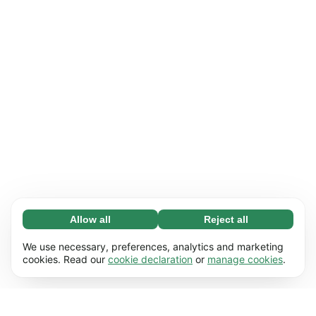
Allow all
Reject all
Necessary (65)
Necessary cookies help make our website
Learn more
We use necessary, preferences, analytics and marketing
usable by enabling basic functions, e.g. page
cookies. Read our
cookie declaration
or
manage cookies
.
navigation. The website cannot function
Preferences (17)
properly without these cookies.
Preference cookies enable our website to
Learn more
remember information that changes the way it