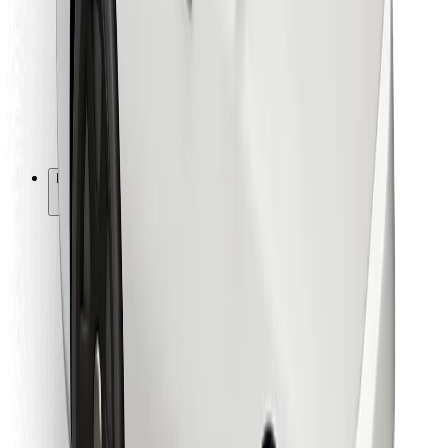
Za dostavljavce
Bolt Food
Za lastnike voznih parkov
Za restavracije
Bolt za podjetja
Drugo
Dobavitelji
Pogoji poslovanja
Piškotki
Varnost
Do vožnje v nekaj minutah!
Prenesi aplikacijo Bolt