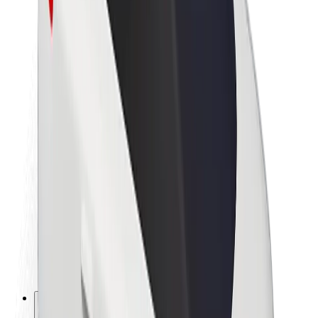
O Boltu
Trajnost pri Boltu
Projekt Zero
Blog
Novinarsko središče
Smernice blagovne znamke
Poslanstvo
Odnosi z vlagatelji
Vodstvo
Blagovna znamka
Mediji
Urban Fund
Varnost