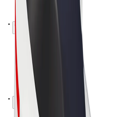
E-kolesa
Bolt Plus
Zasluži z Bolt
Vozniki
Zaslužki za voznike
Dostavljavci
Zaslužki za dostavljavce
Ponudniki Bolt Food
Vozni parki
Franšize
Podjetje
Zaposlitve