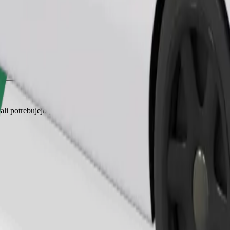
Naroči vožnjo
ali potrebujejo prenosno kletko, sedeži pa morajo biti zaščiteni s odejo 