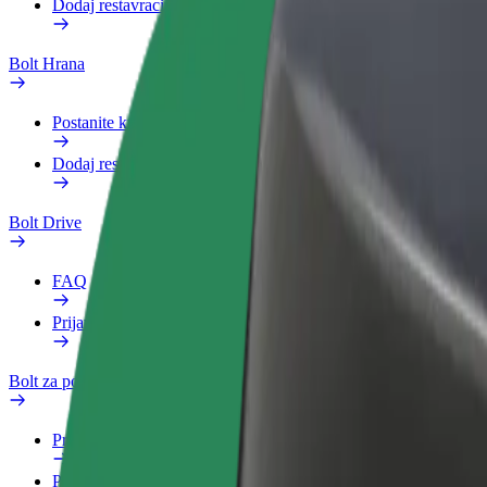
Dodaj restavracijo ali trgovino
Bolt Hrana
Postanite kurir
Dodaj restavracijo ali trgovino
Bolt Drive
FAQ
Prijavi vozilo
Bolt za podjetja
Prednosti
Poslovni profil