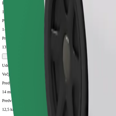
Predvidena razdalja
12,5 km
Potniki
1-3
Predvidena cena
13,30 €
Udobje
Večja vozila z več prostora za noge in prtljago
Predviden čas potovanja
14 min
Predvidena razdalja
12,5 km