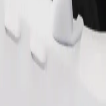
Naroči vožnjo
 2 do 6 let (okrog 10–30 kg). Za točne omejitve glede starosti, teže in 