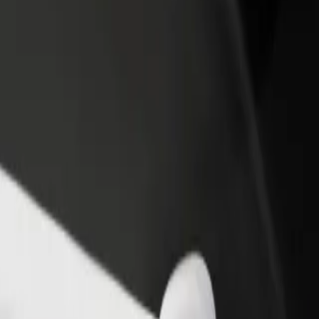
odaj restavracijo ali
Prijavi se kot lastnik voznega parka
rgovino
Dodaj svoj vozni park v Bolt in povečaj
osezi več strank in zvišaj
svoj zaslužek
aslužek
iščite naše storitve in poiščite popolno za svojo pot.
Prenesi aplikacijo