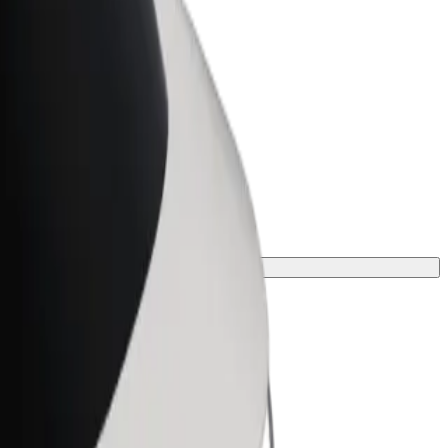
Bolt za podjetja
Boltovi izdelki in storitve za rast
tvojega podjetja