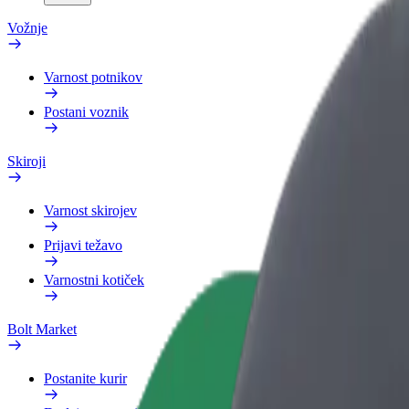
Vožnje
Varnost potnikov
Postani voznik
Skiroji
Varnost skirojev
Prijavi težavo
Varnostni kotiček
Bolt Market
Postanite kurir