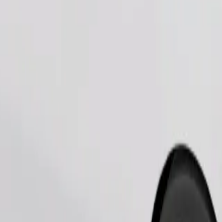
Naroči vožnjo