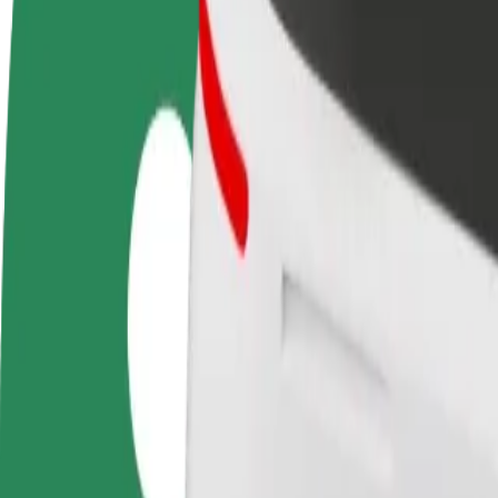
Postani voznik
Postanite kurir
D
Zasluži denar pod svojimi
Dostavljaj hrano in prejmi
t
pogoji
tedensko plačilo
D
z
Kako priti od Coop Sindi Konsum do Sunset
Iščete najboljši način, da pridete od Coop Sindi Konsum do Sunset? Raz
Od
Coop Sindi Konsum
Do
Sunset
Udobje in praktičnost sta le nekaj klikov stran!
Bolt
Zanesljive vožnje v vsakdanjih vozilih srednje velikosti.