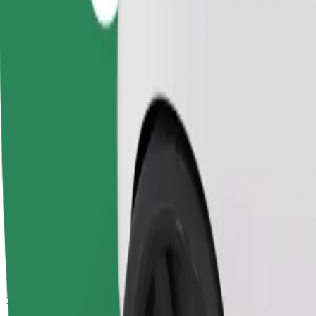
Predviden čas potovanja
14 min
Predvidena razdalja
12,5 km
Potniki
1-4
Predvidena cena
12,90 €
Otroški sedež
Otroški sedež z varnostnim pasom zagotavlja varno vožnjo za otroke od
Predviden čas potovanja
14 min