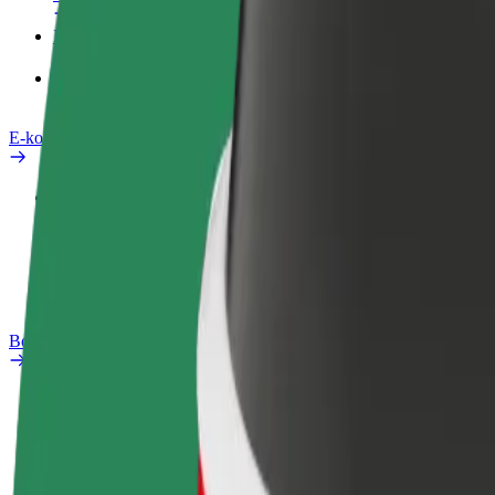
Izdelki
Bolt Food za podjetja
E-kolesa
Varnostni kotiček
Prijavi težavo
FAQ
Bolt Plus
Prednosti
Kako se pridružiti
FAQ