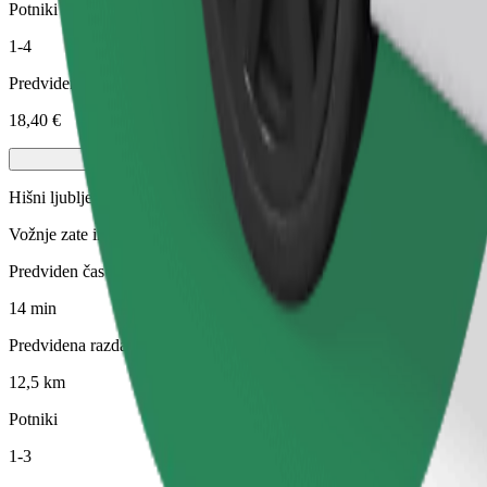
Potniki
1-4
Predvidena cena
18,40 €
Hišni ljubljenčki
Vožnje zate in tvojo hišno žival. Psi morajo nositi nagobčnik, male živ
Predviden čas potovanja
14 min
Predvidena razdalja
12,5 km
Potniki
1-3