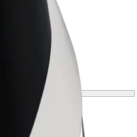
Bolt za podjetja
Boltovi izdelki in storitve za rast
tvojega podjetja