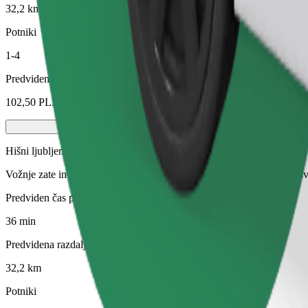
32,2 km
Potniki
1-4
Predvidena cena
102,50 PLN
Hišni ljubljenčki
Vožnje zate in tvojo hišno žival. Psi morajo nositi nagobčnik, male živ
Predviden čas potovanja
36 min
Predvidena razdalja
32,2 km
Potniki