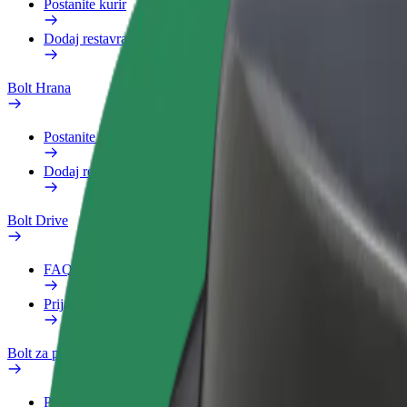
Postanite kurir
Dodaj restavracijo ali trgovino
Bolt Hrana
Postanite kurir
Dodaj restavracijo ali trgovino
Bolt Drive
FAQ
Prijavi vozilo
Bolt za podjetja
Prednosti