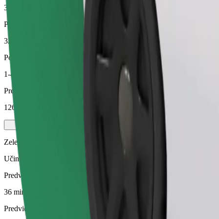
36 min
Predvidena razdalja
32,2 km
Potniki
1-4
Predvidena cena
126,30 PLN
Zelena
Učinkovite vožnje v hibridnih in električnih vozilih
Predviden čas potovanja
36 min
Predvidena razdalja