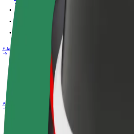
Poslovni profil
Izdelki
Bolt Food za podjetja
E-kolesa
Varnostni kotiček
Prijavi težavo
FAQ
Bolt Plus
Prednosti
Kako se pridružiti