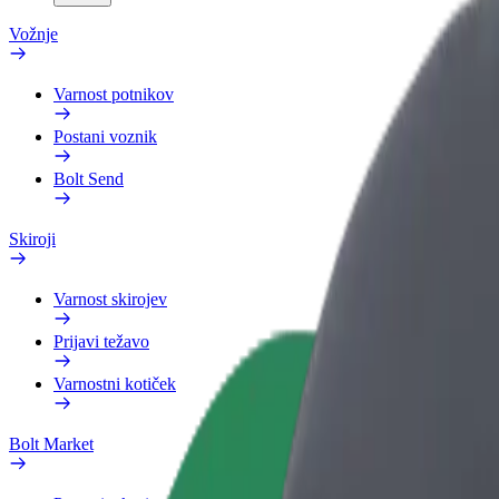
Vožnje
Varnost potnikov
Postani voznik
Bolt Send
Skiroji
Varnost skirojev
Prijavi težavo
Varnostni kotiček
Bolt Market