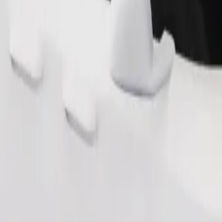
Naroči vožnjo