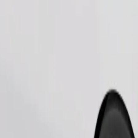
Naroči vožnjo