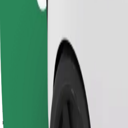
Zanesljive vožnje v vsakdanjih vozilih srednje velikosti.
Predviden čas potovanja
36 min
Predvidena razdalja
32,2 km
Potniki
1-4
Predvidena cena
103,00 PLN
Udobje
Večja vozila z več prostora za noge in prtljago
Predviden čas potovanja