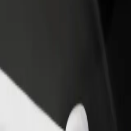
odaj restavracijo ali
Prijavi se kot lastnik voznega parka
rgovino
Dodaj svoj vozni park v Bolt in povečaj
osezi več strank in zvišaj
svoj zaslužek
aslužek
am? Raziščite naše storitve in poiščite popolno za svojo pot.
Prenesi aplikacijo