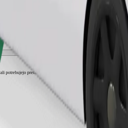
Naroči vožnjo
ali potrebujejo prenosno kletko, sedeži pa morajo biti zaščiteni s odejo 