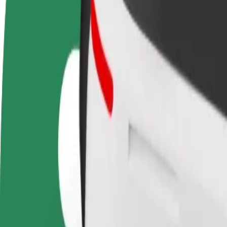
FAQ
Postani voznik
Postanite kurir
D
Zasluži denar pod svojimi
Dostavljaj hrano in prejmi
t
pogoji
tedensko plačilo
D
z
Kako priti od Dworzec PKP - Gliwice do Supersam
Iščete najboljši način, da pridete od Dworzec PKP - Gliwice do Supers
Od
Dworzec PKP - Gliwice
Do
Supersam
Udobje in praktičnost sta le nekaj klikov stran!
Bolt