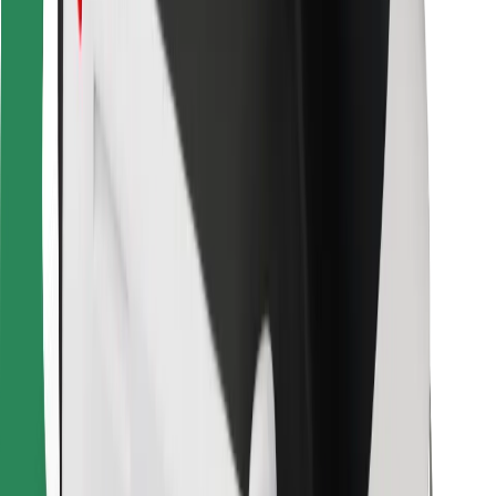
Za dostavljavce
Bolt Food
Za lastnike voznih parkov
Za restavracije
Bolt za podjetja
Drugo
Dobavitelji
Pogoji poslovanja
Piškotki
Varnost
Do vožnje v nekaj minutah!
Prenesi aplikacijo Bolt