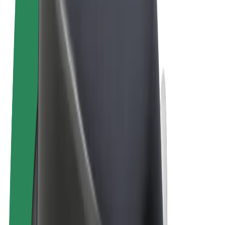
Pogoji poslovanja
Zasebnost
Piškotki
© 2026 Bolt Technology OÜ
Izdelki
Vožnje
Skiroji
Bolt Market
Bolt Hrana
Bolt Drive
Bolt za podjetja