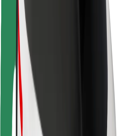
Varnost potnikov
Varnost voznikov
Varnost skirojev
Varnostni kotiček
Mesta
Lokacije
Rešitve za mesto
Letališča
Bolt polnilne postaje
Pomoč
Za potnike
Za voznike