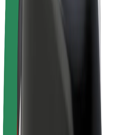
E-kolesa
Bolt Plus
Zasluži z Bolt
Vozniki
Zaslužki za voznike
Dostavljavci
Zaslužki za dostavljavce
Ponudniki Bolt Food
Vozni parki
Franšize
Podjetje
Zaposlitve