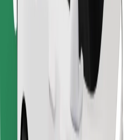
Najdi svojo najljubšo hrano!
Prenesi aplikacijo Bolt Food