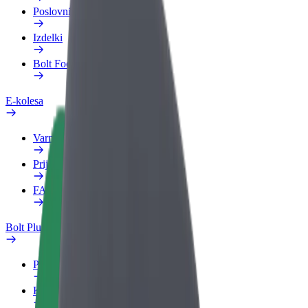
Poslovni profil
Izdelki
Bolt Food za podjetja
E-kolesa
Varnostni kotiček
Prijavi težavo
FAQ
Bolt Plus
Prednosti
Kako se pridružiti