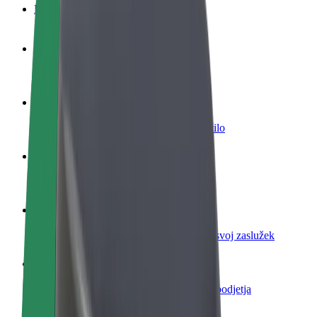
FAQ
Postani voznik
Zasluži denar pod svojimi pogoji
Postanite kurir
Dostavljaj hrano in prejmi tedensko plačilo
Dodaj restavracijo ali trgovino
Dosezi več strank in zvišaj zaslužek
Prijavi se kot lastnik voznega parka
Dodaj svoj vozni park v Bolt in povečaj svoj zaslužek
Bolt za podjetja
Boltovi izdelki in storitve za rast tvojega podjetja