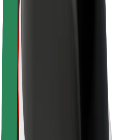
O Boltu
Trajnost pri Boltu
Projekt Zero
Blog
Novinarsko središče
Smernice blagovne znamke
Poslanstvo
Odnosi z vlagatelji
Vodstvo
Blagovna znamka
Mediji
Urban Fund
Varnost