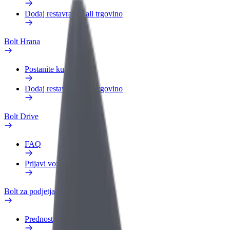
Dodaj restavracijo ali trgovino
Bolt Hrana
Postanite kurir
Dodaj restavracijo ali trgovino
Bolt Drive
FAQ
Prijavi vozilo
Bolt za podjetja
Prednosti