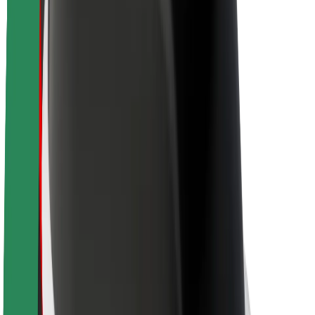
O Boltu
Trajnost pri Boltu
Projekt Zero
Blog
Novinarsko središče
Smernice blagovne znamke
Poslanstvo
Odnosi z vlagatelji
Vodstvo
Blagovna znamka
Mediji
Urban Fund
Varnost