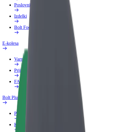
Poslovni profil
Izdelki
Bolt Food za podjetja
E-kolesa
Varnostni kotiček
Prijavi težavo
FAQ
Bolt Plus
Prednosti
Kako se pridružiti