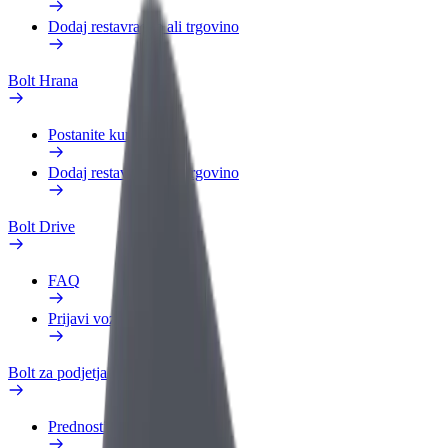
Dodaj restavracijo ali trgovino
Bolt Hrana
Postanite kurir
Dodaj restavracijo ali trgovino
Bolt Drive
FAQ
Prijavi vozilo
Bolt za podjetja
Prednosti