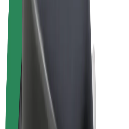
Pogoji poslovanja
Zasebnost
Piškotki
© 2026 Bolt Technology OÜ
Izdelki
Vožnje
Skiroji
Bolt Market
Bolt Hrana
Bolt Drive
Bolt za podjetja