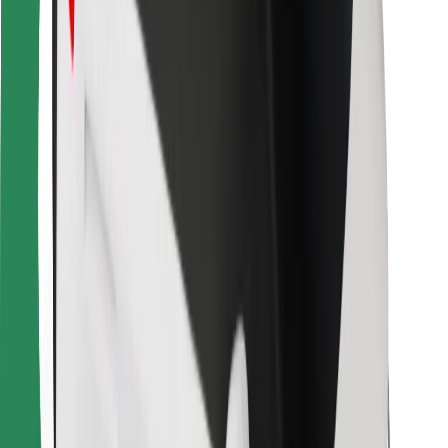
Za dostavljavce
Bolt Food
Za lastnike voznih parkov
Za restavracije
Bolt za podjetja
Drugo
Dobavitelji
Pogoji poslovanja
Piškotki
Varnost
Do vožnje v nekaj minutah!
Prenesi aplikacijo Bolt