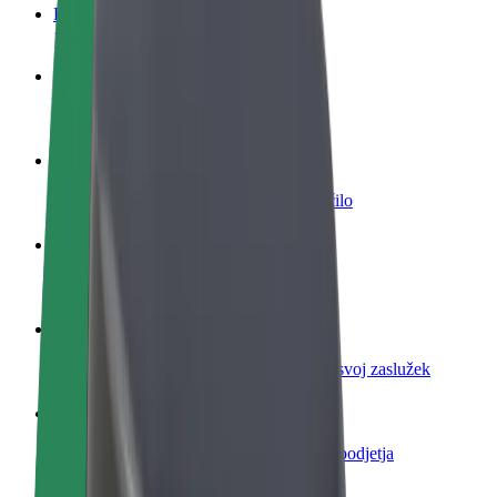
FAQ
Postani voznik
Zasluži denar pod svojimi pogoji
Postanite kurir
Dostavljaj hrano in prejmi tedensko plačilo
Dodaj restavracijo ali trgovino
Dosezi več strank in zvišaj zaslužek
Prijavi se kot lastnik voznega parka
Dodaj svoj vozni park v Bolt in povečaj svoj zaslužek
Bolt za podjetja
Boltovi izdelki in storitve za rast tvojega podjetja