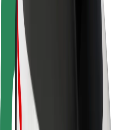
Varnost potnikov
Varnost voznikov
Varnost skirojev
Varnostni kotiček
Mesta
Lokacije
Rešitve za mesto
Letališča
Bolt polnilne postaje
Pomoč
Za potnike
Za voznike