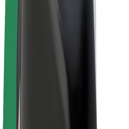
E-kolesa
Bolt Plus
Zasluži z Bolt
Vozniki
Zaslužki za voznike
Dostavljavci
Zaslužki za dostavljavce
Ponudniki Bolt Food
Vozni parki
Franšize
Podjetje
Zaposlitve