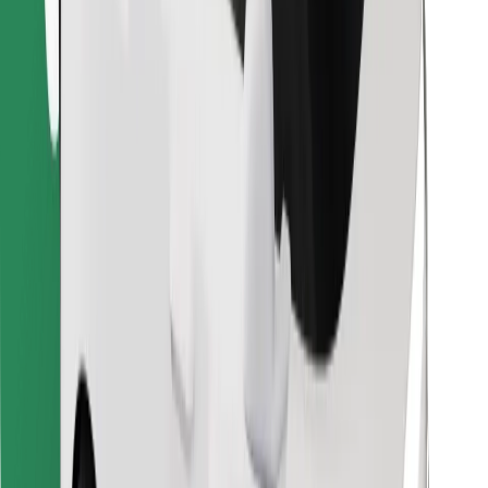
Najdi svojo najljubšo hrano!
Prenesi aplikacijo Bolt Food