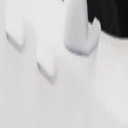
Naroči vožnjo
 2 do 6 let (okrog 10–30 kg). Za točne omejitve glede starosti, teže in 