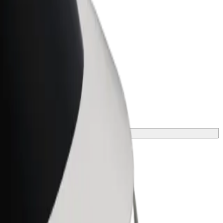
Bolt za podjetja
Boltovi izdelki in storitve za rast
tvojega podjetja
lno za svojo pot.