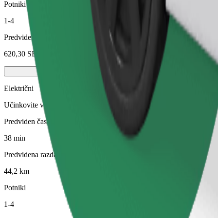
Potniki
1-4
Predvidena cena
620,30 SEK
Električni
Učinkovite vožnje v popolnoma električnih vozilih
Predviden čas potovanja
38 min
Predvidena razdalja
44,2 km
Potniki
1-4