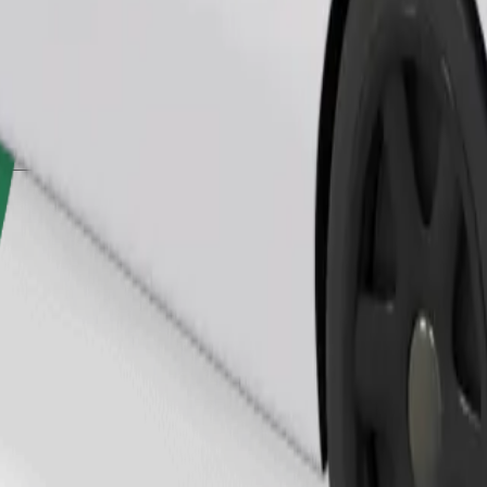
Naroči vožnjo