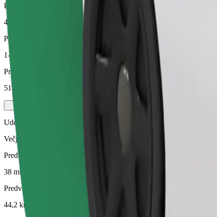
Predvidena razdalja
44,2 km
Potniki
1-3
Predvidena cena
514,00 SEK
Udobje
Večja vozila z več prostora za noge in prtljago
Predviden čas potovanja
38 min
Predvidena razdalja
44,2 km