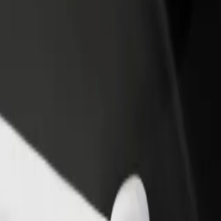
odaj restavracijo ali
Prijavi se kot lastnik voznega parka
rgovino
Dodaj svoj vozni park v Bolt in povečaj
osezi več strank in zvišaj
svoj zaslužek
aslužek
Stockholm Arlanda Airport
outh Stockholm Arlanda Airport? Raziščite naše storitve in poiščite popo
Prenesi aplikacijo