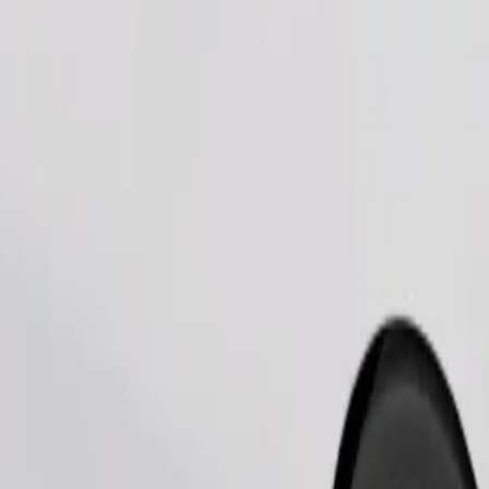
Naroči vožnjo