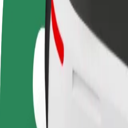
Postani voznik
Postanite kurir
D
Zasluži denar pod svojimi
Dostavljaj hrano in prejmi
t
pogoji
tedensko plačilo
D
z
Kako priti od Arlanda Express do Terminal 2 South 
Iščete najboljši način, da pridete od Arlanda Express do Terminal 2 S
Od
Arlanda Express
Do
Terminal 2 South Stockholm Arlanda Airport
Udobje in praktičnost sta le nekaj klikov stran!
Bolt
Zanesljive vožnje v vsakdanjih vozilih srednje velikosti.