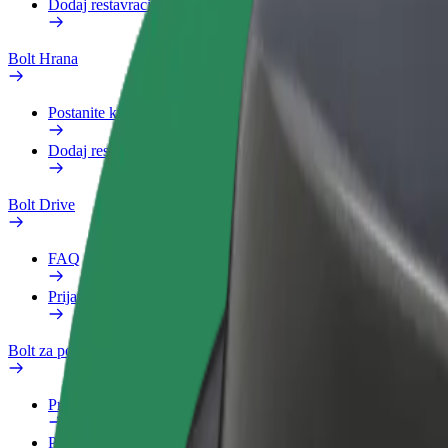
Dodaj restavracijo ali trgovino
Bolt Hrana
Postanite kurir
Dodaj restavracijo ali trgovino
Bolt Drive
FAQ
Prijavi vozilo
Bolt za podjetja
Prednosti
Poslovni profil