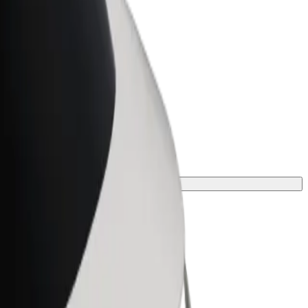
Bolt za podjetja
Boltovi izdelki in storitve za rast
tvojega podjetja
jo pot.