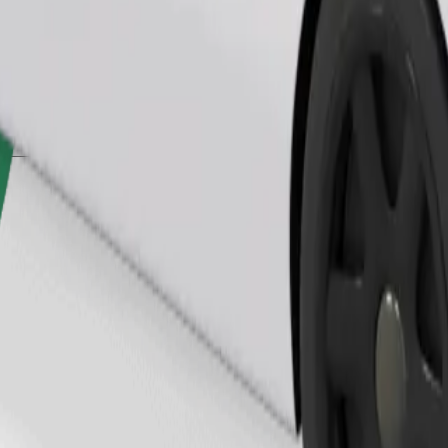
Naroči vožnjo