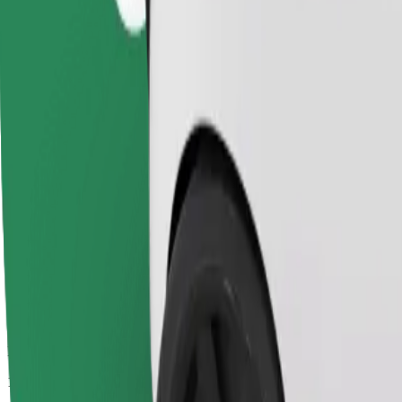
Predviden čas potovanja
14 min
Predvidena razdalja
10 km
Potniki
1-4
Predvidena cena
196,40 SEK
Otroški sedež
Otroški sedež z varnostnim pasom zagotavlja varno vožnjo za otroke od
Predviden čas potovanja
14 min