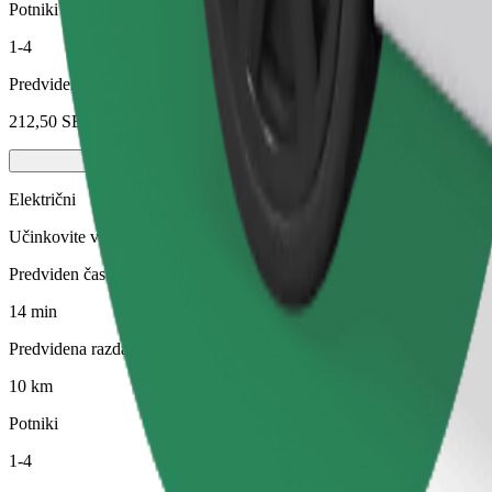
Potniki
1-4
Predvidena cena
212,50 SEK
Električni
Učinkovite vožnje v popolnoma električnih vozilih
Predviden čas potovanja
14 min
Predvidena razdalja
10 km
Potniki
1-4