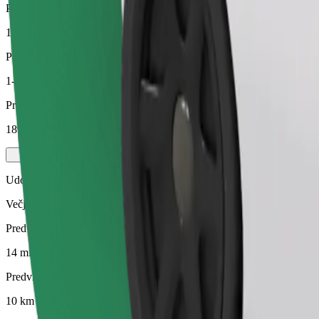
Predvidena razdalja
10 km
Potniki
1-3
Predvidena cena
189,70 SEK
Udobje
Večja vozila z več prostora za noge in prtljago
Predviden čas potovanja
14 min
Predvidena razdalja
10 km