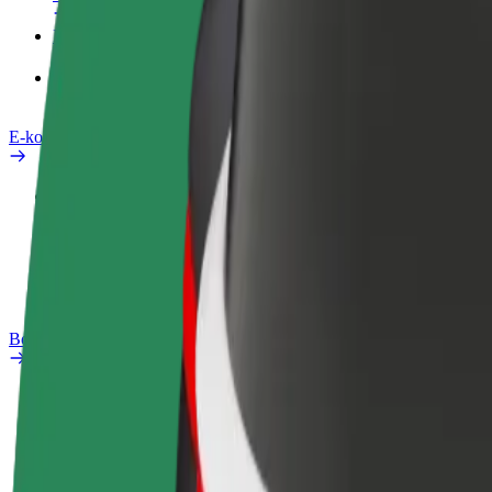
Izdelki
Bolt Food za podjetja
E-kolesa
Varnostni kotiček
Prijavi težavo
FAQ
Bolt Plus
Prednosti
Kako se pridružiti
FAQ