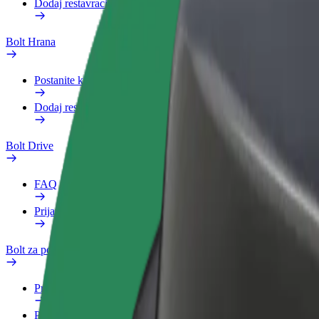
Dodaj restavracijo ali trgovino
Bolt Hrana
Postanite kurir
Dodaj restavracijo ali trgovino
Bolt Drive
FAQ
Prijavi vozilo
Bolt za podjetja
Prednosti
Poslovni profil