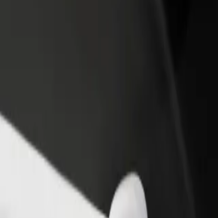
odaj restavracijo ali
Prijavi se kot lastnik voznega parka
rgovino
Dodaj svoj vozni park v Bolt in povečaj
osezi več strank in zvišaj
svoj zaslužek
aslužek
Cityterminalen
 do Cityterminalen? Raziščite naše storitve in poiščite popolno za svo
Prenesi aplikacijo