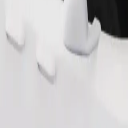
Naroči vožnjo
 2 do 6 let (okrog 10–30 kg). Za točne omejitve glede starosti, teže in 