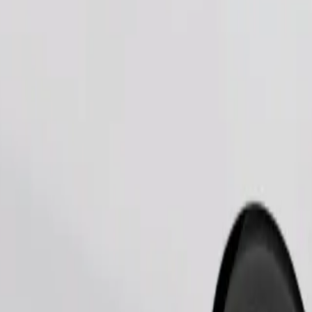
Naroči vožnjo