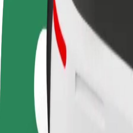
Postani voznik
Postanite kurir
D
Zasluži denar pod svojimi
Dostavljaj hrano in prejmi
t
pogoji
tedensko plačilo
D
z
Kako priti od Stockholm Bromma Airport (BMA) do 
Iščete najboljši način, da pridete od Stockholm Bromma Airport (BMA)
Od
Stockholm Bromma Airport (BMA)
Do
Cityterminalen
Udobje in praktičnost sta le nekaj klikov stran!
Bolt
Zanesljive vožnje v vsakdanjih vozilih srednje velikosti.