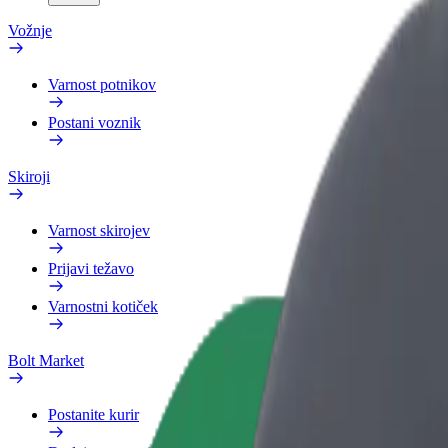
Vožnje
Varnost potnikov
Postani voznik
Skiroji
Varnost skirojev
Prijavi težavo
Varnostni kotiček
Bolt Market
Postanite kurir