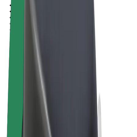
Pogoji poslovanja
Zasebnost
Piškotki
© 2026 Bolt Technology OÜ
Izdelki
Vožnje
Skiroji
Bolt Market
Bolt Hrana
Bolt Drive
Bolt za podjetja