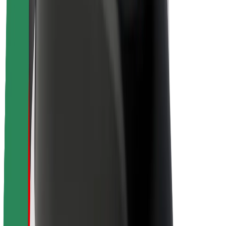
O Boltu
Trajnost pri Boltu
Projekt Zero
Blog
Novinarsko središče
Smernice blagovne znamke
Poslanstvo
Odnosi z vlagatelji
Vodstvo
Blagovna znamka
Mediji
Urban Fund
Varnost