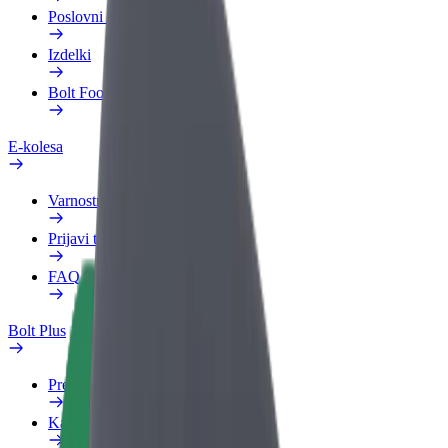
Poslovni profil
Izdelki
Bolt Food za podjetja
E-kolesa
Varnostni kotiček
Prijavi težavo
FAQ
Bolt Plus
Prednosti
Kako se pridružiti