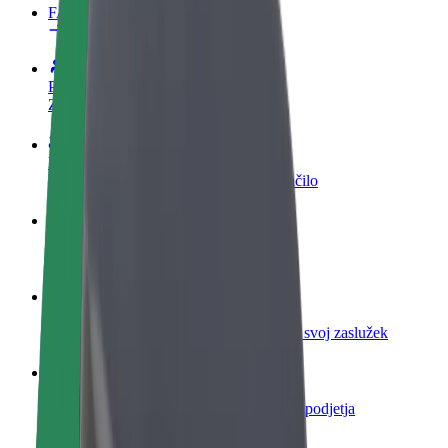
FAQ
Postani voznik
Zasluži denar pod svojimi pogoji
Postanite kurir
Dostavljaj hrano in prejmi tedensko plačilo
Dodaj restavracijo ali trgovino
Dosezi več strank in zvišaj zaslužek
Prijavi se kot lastnik voznega parka
Dodaj svoj vozni park v Bolt in povečaj svoj zaslužek
Bolt za podjetja
Boltovi izdelki in storitve za rast tvojega podjetja