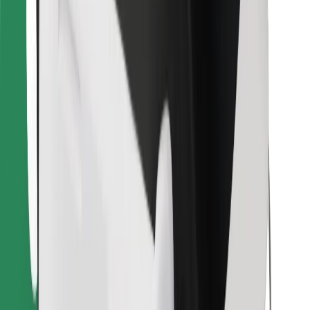
Najdi svojo najljubšo hrano!
Prenesi aplikacijo Bolt Food