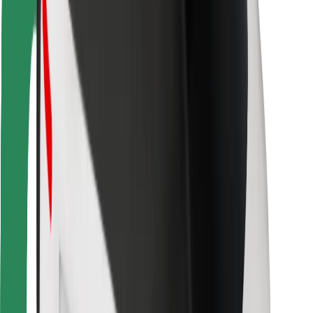
Za dostavljavce
Bolt Food
Za lastnike voznih parkov
Za restavracije
Bolt za podjetja
Drugo
Dobavitelji
Pogoji poslovanja
Piškotki
Varnost
Do vožnje v nekaj minutah!
Prenesi aplikacijo Bolt