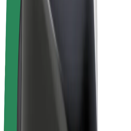
E-kolesa
Bolt Plus
Zasluži z Bolt
Vozniki
Zaslužki za voznike
Dostavljavci
Zaslužki za dostavljavce
Ponudniki Bolt Food
Vozni parki
Franšize
Podjetje
Zaposlitve