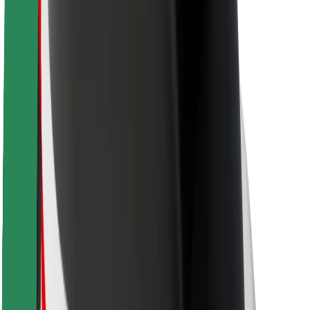
Varnost potnikov
Varnost voznikov
Varnost skirojev
Varnostni kotiček
Mesta
Lokacije
Rešitve za mesto
Letališča
Bolt polnilne postaje
Pomoč
Za potnike
Za voznike