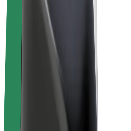
Pogoji poslovanja
Zasebnost
Piškotki
© 2026 Bolt Technology OÜ
Izdelki
Vožnje
Skiroji
Bolt Market
Bolt Hrana
Bolt Drive
Bolt za podjetja