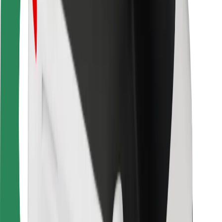
Varnost potnikov
Varnost voznikov
Varnost skirojev
Varnostni kotiček
Mesta
Lokacije
Rešitve za mesto
Letališča
Bolt polnilne postaje
Pomoč
Za potnike
Za voznike