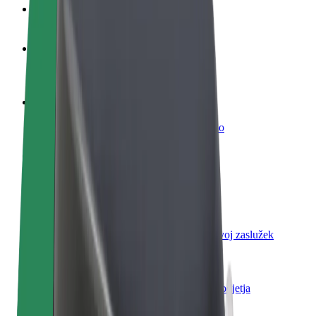
FAQ
Postani voznik
Zasluži denar pod svojimi pogoji
Postanite kurir
Dostavljaj hrano in prejmi tedensko plačilo
Dodaj restavracijo ali trgovino
Dosezi več strank in zvišaj zaslužek
Prijavi se kot lastnik voznega parka
Dodaj svoj vozni park v Bolt in povečaj svoj zaslužek
Bolt za podjetja
Boltovi izdelki in storitve za rast tvojega podjetja