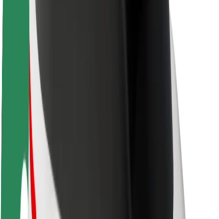
O Boltu
Trajnost pri Boltu
Projekt Zero
Blog
Novinarsko središče
Smernice blagovne znamke
Poslanstvo
Odnosi z vlagatelji
Vodstvo
Blagovna znamka
Mediji
Urban Fund
Varnost