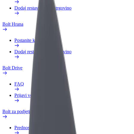
Dodaj restavracijo ali trgovino
Bolt Hrana
Postanite kurir
Dodaj restavracijo ali trgovino
Bolt Drive
FAQ
Prijavi vozilo
Bolt za podjetja
Prednosti