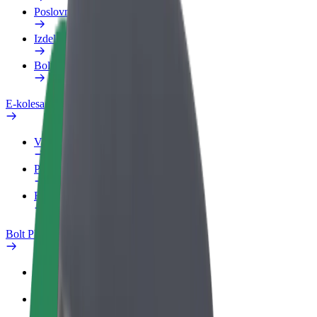
Poslovni profil
Izdelki
Bolt Food za podjetja
E-kolesa
Varnostni kotiček
Prijavi težavo
FAQ
Bolt Plus
Prednosti
Kako se pridružiti