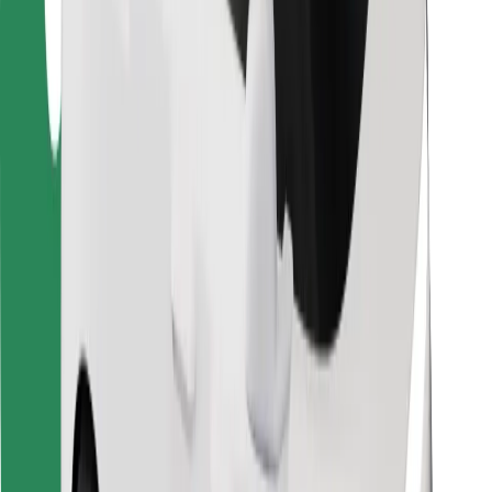
Za dostavljavce
Bolt Food
Za lastnike voznih parkov
Za restavracije
Bolt za podjetja
Drugo
Dobavitelji
Pogoji poslovanja
Piškotki
Varnost
Do vožnje v nekaj minutah!
Prenesi aplikacijo Bolt