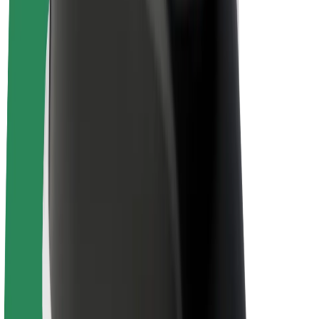
E-kolesa
Bolt Plus
Zasluži z Bolt
Vozniki
Zaslužki za voznike
Dostavljavci
Zaslužki za dostavljavce
Ponudniki Bolt Food
Vozni parki
Franšize
Podjetje
Zaposlitve