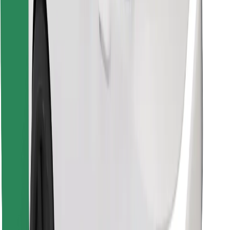
Najdi svojo najljubšo hrano!
Prenesi aplikacijo Bolt Food