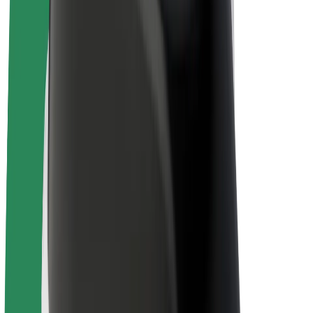
Bolt Plus
Zasluži z Bolt
Vozniki
Zaslužki za voznike
Dostavljavci
Zaslužki za dostavljavce
Ponudniki Bolt Food
Vozni parki
Franšize
Podjetje
Zaposlitve
O Boltu