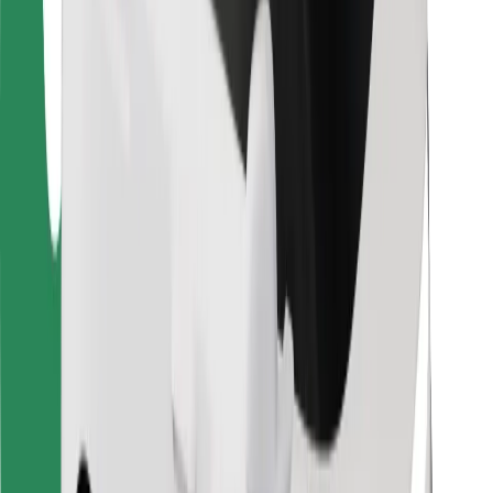
Bolt Food
Za lastnike voznih parkov
Za restavracije
Bolt za podjetja
Drugo
Dobavitelji
Pogoji poslovanja
Piškotki
Varnost
Do vožnje v nekaj minutah!
Prenesi aplikacijo Bolt
Najdi svojo najljubšo hrano!