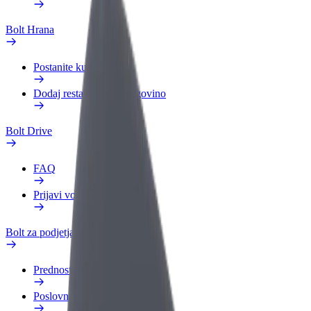
Bolt Hrana
Postanite kurir
Dodaj restavracijo ali trgovino
Bolt Drive
FAQ
Prijavi vozilo
Bolt za podjetja
Prednosti
Poslovni profil