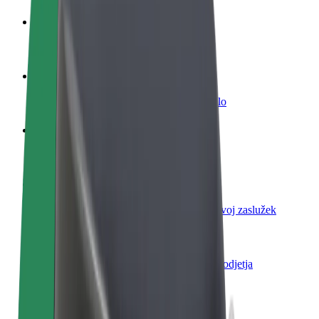
Postani voznik
Zasluži denar pod svojimi pogoji
Postanite kurir
Dostavljaj hrano in prejmi tedensko plačilo
Dodaj restavracijo ali trgovino
Dosezi več strank in zvišaj zaslužek
Prijavi se kot lastnik voznega parka
Dodaj svoj vozni park v Bolt in povečaj svoj zaslužek
Bolt za podjetja
Boltovi izdelki in storitve za rast tvojega podjetja