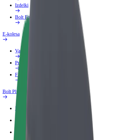
Izdelki
Bolt Food za podjetja
E-kolesa
Varnostni kotiček
Prijavi težavo
FAQ
Bolt Plus
Prednosti
Kako se pridružiti
FAQ