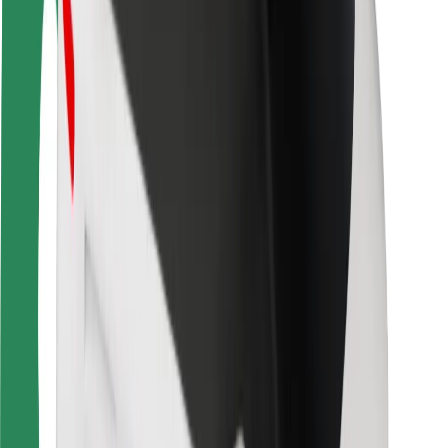
Varnost voznikov
Varnost skirojev
Varnostni kotiček
Mesta
Lokacije
Rešitve za mesto
Letališča
Bolt polnilne postaje
Pomoč
Za potnike
Za voznike
Za dostavljavce