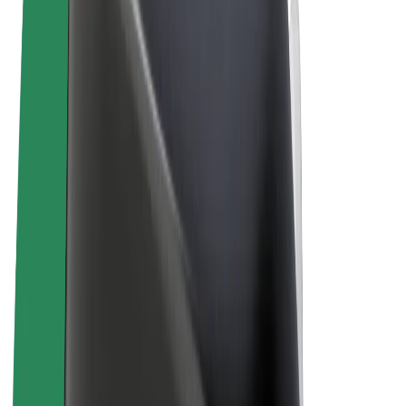
Pogoji poslovanja
Zasebnost
Piškotki
© 2026 Bolt Technology OÜ
Izdelki
Vožnje
Skiroji
Bolt Market
Bolt Hrana
Bolt Drive
Bolt za podjetja
E-kolesa