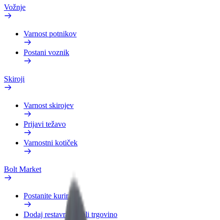
Vožnje
Varnost potnikov
Postani voznik
Skiroji
Varnost skirojev
Prijavi težavo
Varnostni kotiček
Bolt Market
Postanite kurir
Dodaj restavracijo ali trgovino