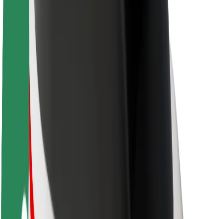
Trajnost pri Boltu
Projekt Zero
Blog
Novinarsko središče
Smernice blagovne znamke
Poslanstvo
Odnosi z vlagatelji
Vodstvo
Blagovna znamka
Mediji
Urban Fund
Varnost
Varnost potnikov