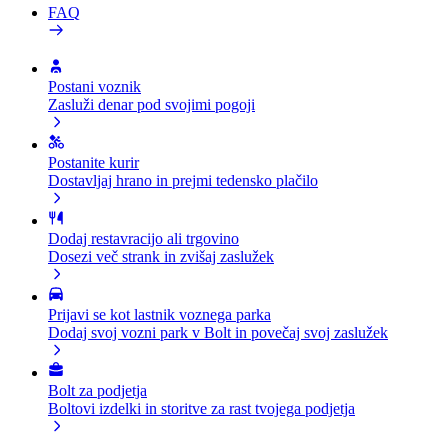
FAQ
Postani voznik
Zasluži denar pod svojimi pogoji
Postanite kurir
Dostavljaj hrano in prejmi tedensko plačilo
Dodaj restavracijo ali trgovino
Dosezi več strank in zvišaj zaslužek
Prijavi se kot lastnik voznega parka
Dodaj svoj vozni park v Bolt in povečaj svoj zaslužek
Bolt za podjetja
Boltovi izdelki in storitve za rast tvojega podjetja