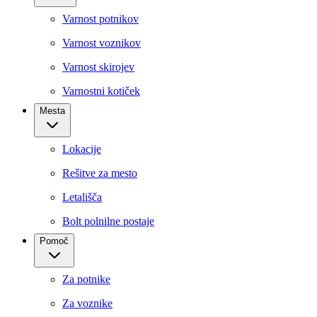
Varnost potnikov
Varnost voznikov
Varnost skirojev
Varnostni kotiček
Mesta
Lokacije
Rešitve za mesto
Letališča
Bolt polnilne postaje
Pomoč
Za potnike
Za voznike