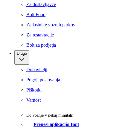
Za dostavljavce
Bolt Food
Za lastnike voznih parkov
Za restavracije
Bolt za podjetja
Drugo
Dobavitelji
Pogoji poslovanja
Piškotki
Varnost
Do vožnje v nekaj minutah!
Prenesi aplikacijo Bolt