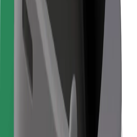
Для водіїв
Для кур'єрів
Доставка Bolt Food
Для власників автопарків
Для ресторанів
Bolt for Business
Інше
Постачальникам
Правила та Умови
Файли ку́кі
Безпека
Замовляй поїздку за лічені хвилини!