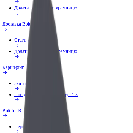
Додати ресторан чи крамницю
Доставка Bolt Food
Стати кур'єром
Додати ресторан чи крамницю
Каршерінг Bolt Drive
Запитання та відповіді
Повідомити про проблему з ТЗ
Bolt for Business
Переваги