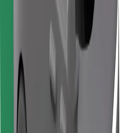
Завантажити застосунок Bolt
Знайди твою улюблену страву чи їжу!
Завантажити застосунок Bolt Food