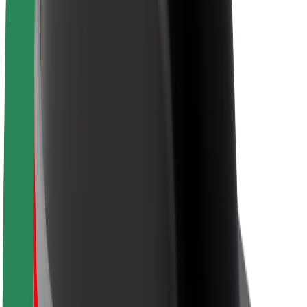
Кар'єра
Про компанію Bolt
Сталий розвиток у Bolt
Проєкт Нуль
Блог
Пресцентр
Правила використання бренду
Місія
Зв’язки з інвесторами
Керівництво
Бренд
Медіа
Урбаністичний фонд