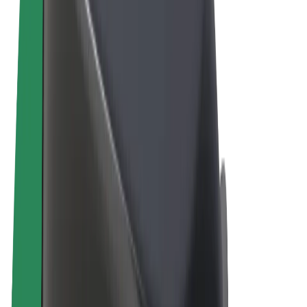
Правила та Умови
Конфіденційність
Файли ку́кі
© 2026 Bolt Technology OÜ
Сервіси
Поїздки
Електросамокати
Доставка продуктів Bolt Market
Доставка Bolt Food
Каршерінг Bolt Drive