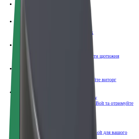
Запитання та відповіді
Стати водієм
Заробляйте гроші на власних умовах
Стати кур'єром
Доставляйте їжу та отримуйте виплати щотижня
Додати ресторан чи крамницю
Залучайте більше клієнтів та збільшуйте виторг
Зареєструватися як власник автопарку
Додайте Ваш автопарк на платформу Bolt та отримуйте
більше доходів
Bolt for Business
Масштабування продуктів та послуг Bolt для вашого
бізнесу