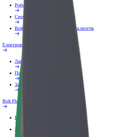
Робочий обліковий запис
Сервіси
Bolt Food для корпоративних клієнтів
Електровелосипеди
Лабораторія безпеки
Повідомити про проблему
Запитання та відповіді
Bolt Plus
Переваги
Як приєднатися