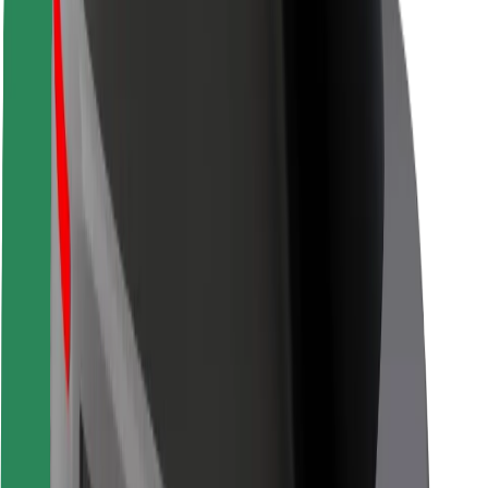
Безпека
Безпека пасажирів
Безпека водіїв
Безпека електросамокатів
Лабораторія безпеки
Міста
Розташування
Міські рішення
Аеропорти
Зарядні станції Bolt
Підтримка
Для пасажирів