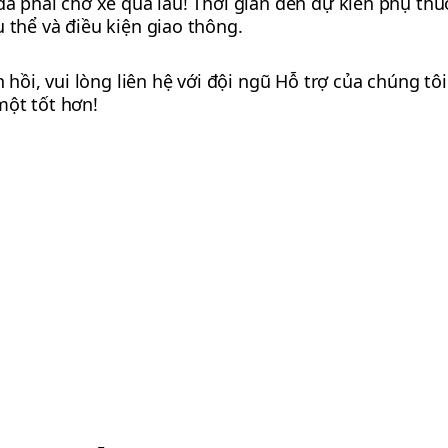
 đã phải chờ xe quá lâu! Thời gian đến dự kiến phụ thu
ụ thể và điều kiện giao thông.
i, vui lòng liên hệ với đội ngũ Hỗ trợ của chúng tôi.
một tốt hơn!