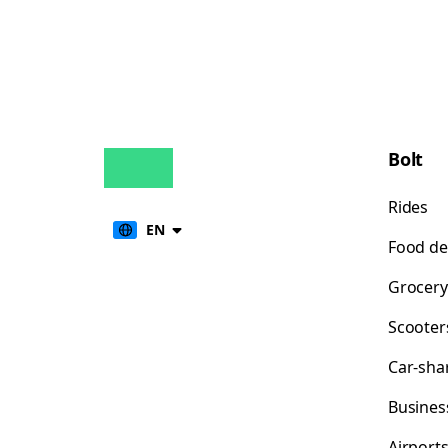
Bolt
Rides
EN
Food de
Grocery
Scooter
Car-sha
Busines
Airport