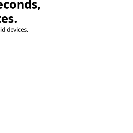
econds,
tes.
id devices.