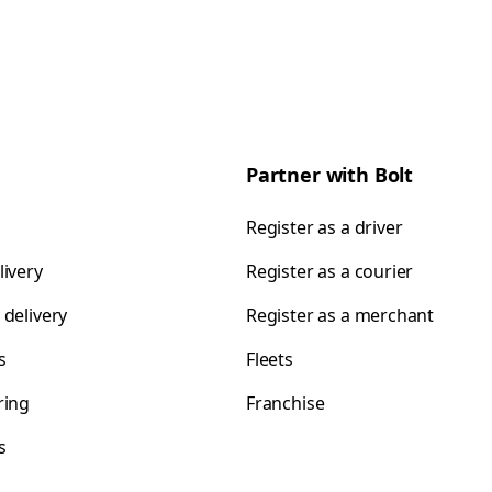
Partner with Bolt
Register as a driver
livery
Register as a courier
 delivery
Register as a merchant
s
Fleets
ring
Franchise
s
s