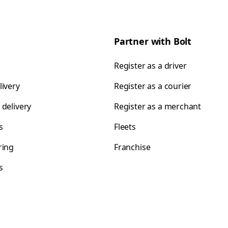
Partner with Bolt
Register as a driver
livery
Register as a courier
 delivery
Register as a merchant
s
Fleets
ring
Franchise
s
s