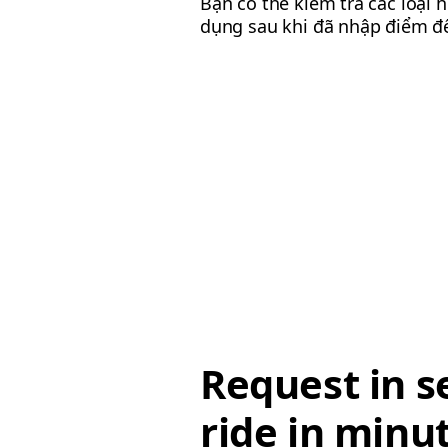
Bạn có thể kiểm tra các loại 
dụng sau khi đã nhập điểm đ
Request in s
ride in minu