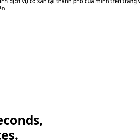
hình dịch vụ có sẵn tại thành phố của mình trên trang
ến.
econds,
tes.