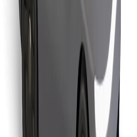
Objevte své oblíbené jídlo!
Stáhněte si aplikaci Bolt Food