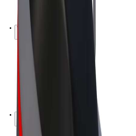
E-kola
Bolt Plus
Vydělávejte s Boltem
Řidiči
Výdělky řidiče
Kurýři
Výdělky kurýra
Partneři Bolt Food
Flotily
Franšízy
Společnost
Kariéra