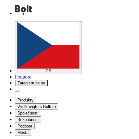
CS
Podpora
Zaregistrujte se
Produkty
Vydělávejte s Boltem
Společnost
Bezpečnost
Podpora
Města