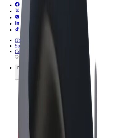
Obchodní podmínky
Soukromí
Cookies
© 2026 Bolt Technology OÜ
Produkty
Jízdy
Koloběžky
Bolt Market
Bolt Food
Bolt Drive
Bolt for Business