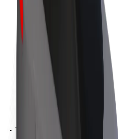
O společnosti Bolt
Udržitelnost podle Boltu
Projekt Zero
Blog
Tiskové centrum
Pokyny ke značce
Naše poslání
Vztahy s investory
Vedení
Značka
Média
Městský fond
Bezpečnost