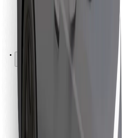
Pro kurýry
Bolt Food
Pro flotilové partnery
Pro restaurace
Bolt for Business
Jiné
Partneři
Obchodní podmínky
Cookies
Zabezpečení
Jízda za pár minut!
Stáhněte si aplikaci Bolt