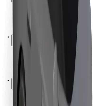
Bezpečnost cestujících
Bezpečnost řidičů
Bezpečnost na koloběžce
Laboratoř bezpečnosti
Města
Lokality
Řešení pro města
Letiště
Nabíjecí stanice Bolt
Podpora
Pro cestující
Pro řidiče