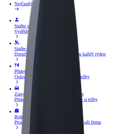
Nejčastější otázky
Staňte se řidičem
Vydělávejte podle sebe
Staňte se kurýrem
Doručujte jídlo a dostávejte výplatu každý týden
Přidejte restauraci nebo obchod
Oslovte více zákazníků a zvyšte si tržby
Zaregistrujte se jako flotilový partner
Přidejte svou flotilu k Boltu a zvyšte si tržby
Bolt for Business
Produkty a služby Boltu přesně pro vaši firmu