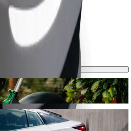
m autem Bolt
 6 min a vyjde na zhruba 1,10 AZN AZN. Ať už jedete kamkoli,