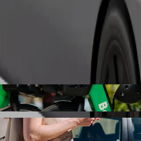
Objednat jízdu
hevir region do Güllü bağ dairəsi s odvoze
ujeme vám odvoz autem Bolt. S Boltem bude tato cesta trvat přibližně