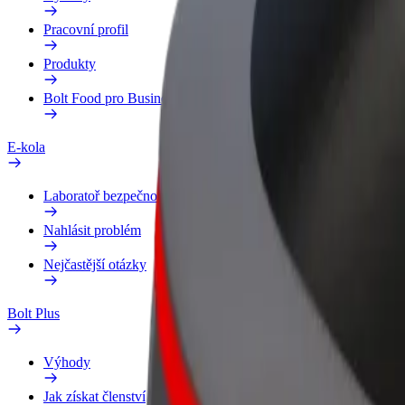
Pracovní profil
Produkty
Bolt Food pro Business
E-kola
Laboratoř bezpečnosti
Nahlásit problém
Nejčastější otázky
Bolt Plus
Výhody
Jak získat členství