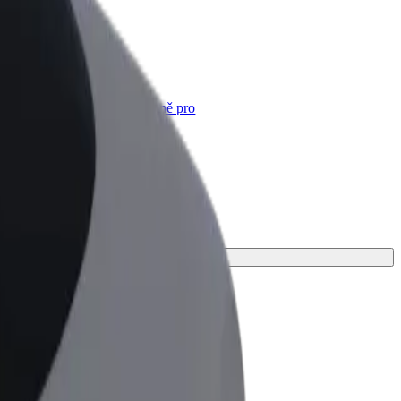
Bolt for Business
Produkty a služby Boltu přesně pro
vaši firmu
u ideální pro svou cestu.