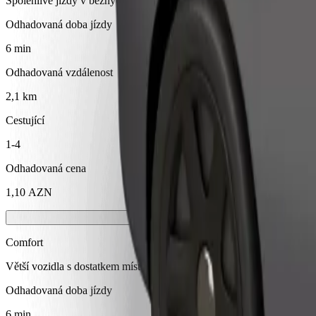
Spolehlivé jízdy v běžných vozidlech střední velikosti.
Odhadovaná doba jízdy
6 min
Odhadovaná vzdálenost
2,1 km
Cestující
1-4
Odhadovaná cena
1,10 AZN
Comfort
Větší vozidla s dostatkem místa pro nohy a úložným prostorem
Odhadovaná doba jízdy
6 min