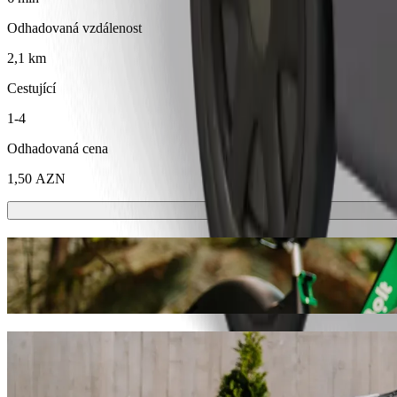
Odhadovaná vzdálenost
2,1 km
Cestující
1-4
Odhadovaná cena
1,50 AZN
Koloběžky nebo e-kola
Přesouvejte se po Mingachevir na koloběžkách nebo e-kolech
Stáhnout aplikaci Bolt
Dostaňte se z Police department by Mingec
Pokud hledáte nejlepší cenu pro jízdu do Güllü bağ dairəsi, doporuč
najdeme pro vás ideální vozidlo.