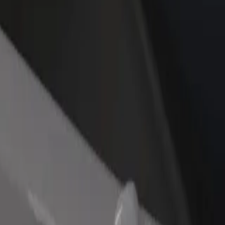
idejte restauraci nebo obchod
Zaregistrujte se jako flotilový partner
lovte více zákazníků a zvyšte si
Přidejte svou flotilu k Boltu a zvyšte
žby
si tržby
ion do Güllü bağ dairəsi
vir region do Güllü bağ dairəsi? Prohlédněte si naše služby a najděte t
Stáhnout aplikaci