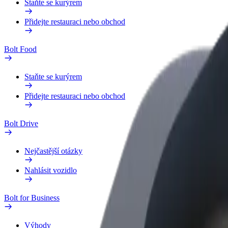
Staňte se kurýrem
Přidejte restauraci nebo obchod
Bolt Food
Staňte se kurýrem
Přidejte restauraci nebo obchod
Bolt Drive
Nejčastější otázky
Nahlásit vozidlo
Bolt for Business
Výhody