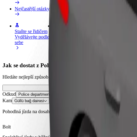
Nejčastější otázky
Staňte se řidičem
Staňte se kurýrem
Př
Vydělávejte podle
Doručujte jídlo a dostávejte výplatu
Os
sebe
každý týden
tr
Jak se dostat z Police department by Mingechevir reg
Hledáte nejlepší způsob, jak se dostat z Police department by Mingeche
Odkud
Police department by Mingechevir region
Kam
Güllü bağ dairəsi
Pohodlná jízda na dosah ruky!
Bolt