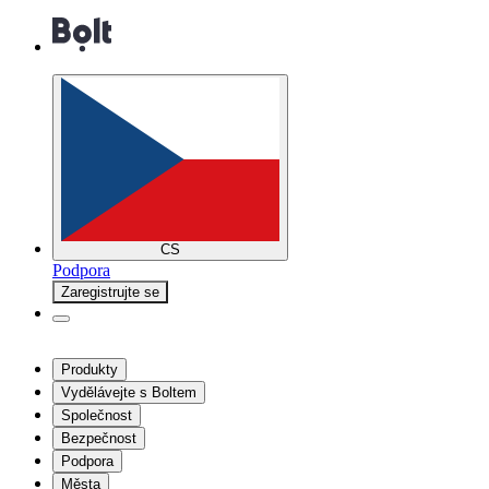
CS
Podpora
Zaregistrujte se
Produkty
Vydělávejte s Boltem
Společnost
Bezpečnost
Podpora
Města