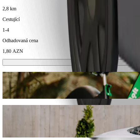
2,8 km
Cestující
1-4
Odhadovaná cena
1,80 AZN
Koloběžky nebo e-kola
Přesouvejte se po Mingachevir na koloběžkách nebo e-kolech
Stáhnout aplikaci Bolt
Dostaňte se z Qarabağ Market do Güllü ba
Pokud hledáte nejlepší cenu pro jízdu do Güllü bağ dairəsi, doporuč
najdeme pro vás ideální vozidlo.
Stáhnout aplikaci Bolt