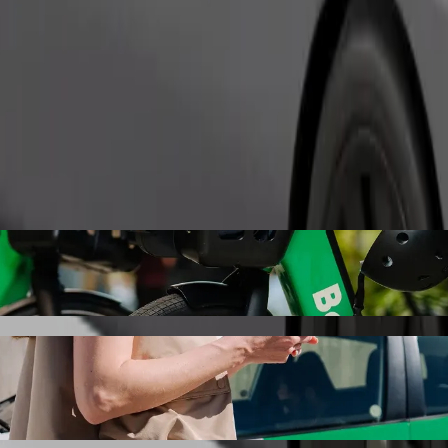
Objednat jízdu
ğ dairəsi s odvozem autem Bolt
ujeme vám odvoz autem Bolt. S Boltem bude tato cesta trvat přibližně