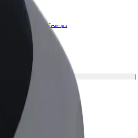
Bolt for Business
Produkty a služby Boltu přesně pro
vaši firmu