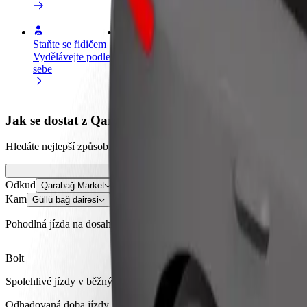
Staňte se řidičem
Staňte se kurýrem
Př
Vydělávejte podle
Doručujte jídlo a dostávejte výplatu
Os
sebe
každý týden
tr
Jak se dostat z Qarabağ Market do Güllü bağ dairəsi
Hledáte nejlepší způsob, jak se dostat z Qarabağ Market do Güllü bağ d
Odkud
Qarabağ Market
Kam
Güllü bağ dairəsi
Pohodlná jízda na dosah ruky!
Bolt
Spolehlivé jízdy v běžných vozidlech střední velikosti.
Odhadovaná doba jízdy