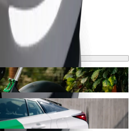
 6 min a vyjde na zhruba 1,30 AZN AZN. Ať už jedete kamkoli,