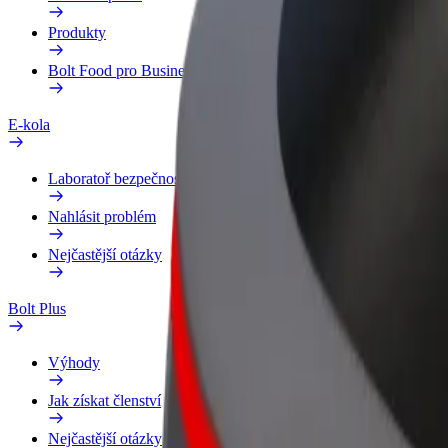
Produkty
Bolt Food pro Business
E-kola
Laboratoř bezpečnosti
Nahlásit problém
Nejčastější otázky
Bolt Plus
Výhody
Jak získat členství
Nejčastější otázky