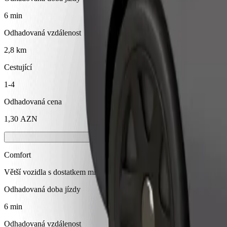
6 min
Odhadovaná vzdálenost
2,8 km
Cestující
1-4
Odhadovaná cena
1,30 AZN
Comfort
Větší vozidla s dostatkem místa pro nohy a úložným prostorem
Odhadovaná doba jízdy
6 min
Odhadovaná vzdálenost