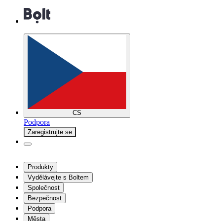
CS
Podpora
Zaregistrujte se
Produkty
Vydělávejte s Boltem
Společnost
Bezpečnost
Podpora
Města