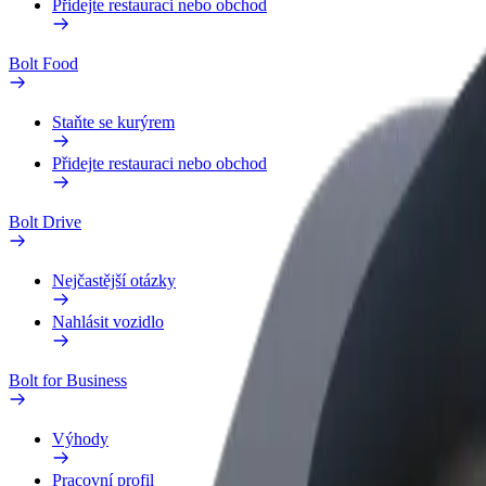
Přidejte restauraci nebo obchod
Bolt Food
Staňte se kurýrem
Přidejte restauraci nebo obchod
Bolt Drive
Nejčastější otázky
Nahlásit vozidlo
Bolt for Business
Výhody
Pracovní profil