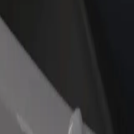
idejte restauraci nebo obchod
Zaregistrujte se jako flotilový partner
lovte více zákazníků a zvyšte si
Přidejte svou flotilu k Boltu a zvyšte
žby
si tržby
airəsi? Prohlédněte si naše služby a najděte tu ideální pro svou cestu.
Stáhnout aplikaci